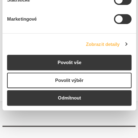
+
Odpovědnost za produkt
GPSR Details
Eaton Elektrotechnika s.r.o.
Marketingové
Adresa: Komárovská 2406/57, 193 00 Praha 9 - Horní Počernice,
Česká republika
Telefon: +420 267 990 440
Ke stažení
E-mail:
EatonCareCZ@eaton.com
Zobrazit detaily
https://www.eaton.com/cz/cs-cz.html
Technické dokumenty
Povolit vše
Technická specifikace.pdf
Povolit výběr
Odmítnout