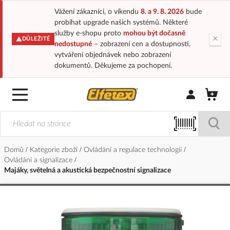
Vážení zákazníci, o víkendu
8. a 9. 8. 2026
bude
probíhat upgrade našich systémů. Některé
služby e-shopu proto
mohou být dočasně
×
DŮLEŽITÉ
nedostupné
– zobrazení cen a dostupnosti,
vytváření objednávek nebo zobrazení
dokumentů. Děkujeme za pochopení.
Přihlásit/Regi
Domů
Kategorie zboží
Ovládání a regulace technologií
Ovládání a signalizace
Majáky, světelná a akustická bezpečnostní signalizace
Přeskočit
na
konec