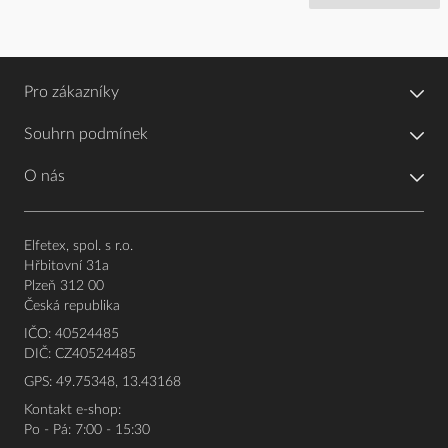
Pro zákazníky
Souhrn podmínek
O nás
Elfetex, spol. s r.o.
Hřbitovní 31a
Plzeň 312 00
Česká republika
IČO: 40524485
DIČ: CZ40524485
GPS: 49.75348, 13.43168
Kontakt e-shop:
Po - Pá: 7:00 - 15:30