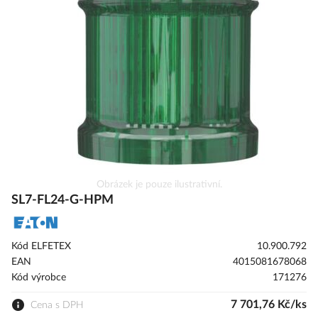
galerie
s
obrázky
Přeskočit
Obrázek je pouze ilustrativní.
na
SL7-FL24-G-HPM
začátek
galerie
s
Kód ELFETEX
10.900.792
obrázky
EAN
4015081678068
Kód výrobce
171276
7 701,76 Kč/ks
Cena s DPH