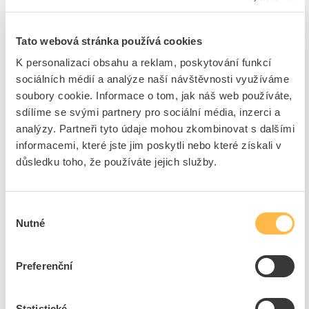
Barva
Zelená
Vnější průměr
73 mm
Tato webová stránka používá cookies
Funkce
Bleskové světlo
K personalizaci obsahu a reklam, poskytování funkcí
Barva těla
Černá
sociálních médií a analýze naší návštěvnosti využíváme
Druh napětí
AC / DC
soubory cookie. Informace o tom, jak náš web používáte,
sdílíme se svými partnery pro sociální média, inzerci a
Světelný zdroj
LED
analýzy. Partneři tyto údaje mohou zkombinovat s dalšími
Stupeň krytí (IP)
IP66
informacemi, které jste jim poskytli nebo které získali v
Provozní napětí při AC 50
18 - 26 V
důsledku toho, že používáte jejich služby.
Hz
Provozní napětí při AC 60
18 - 26 V
Hz
Výběr
Provozní napětí při DC
18 - 30 V
Nutné
souhlasu
Druh ochrany ( NEMA)
4X
Nastavitelné opakování
Ne
Preferenční
frekvence
Statistické