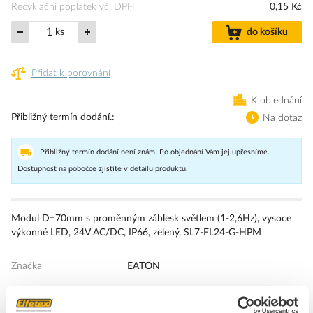
Recyklační poplatek vč. DPH
0,15 Kč
ks
do košíku
Přidat k porovnání
K objednání
Přibližný termín dodání.
Na dotaz
Přibližný termín dodání není znám. Po objednání Vám jej upřesníme.
Dostupnost na pobočce zjistíte v detailu produktu.
Modul D=70mm s proměnným záblesk světlem (1-2,6Hz), vysoce
výkonné LED, 24V AC/DC, IP66, zelený, SL7-FL24-G-HPM
Značka
EATON
Optické moduly pro signální sloupky