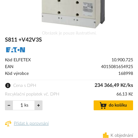
Přeskočit
Obrázek je pouze ilustrativní.
na
S811 +V42V3S
začátek
galerie
s
Kód ELFETEX
10.900.725
obrázky
EAN
4015081654925
Kód výrobce
168998
234 366,49 Kč/ks
Cena s DPH
Recyklační poplatek vč. DPH
66,13 Kč
ks
do košíku
Přidat k porovnání
K objednání