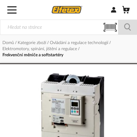
Přihlásit/Regi
Domů
Kategorie zboží
Ovládání a regulace technologií
Elektromotory, spínání, jištění a regulace
Frekvenční měniče a softstartéry
Přeskočit
na
konec
galerie
s
obrázky