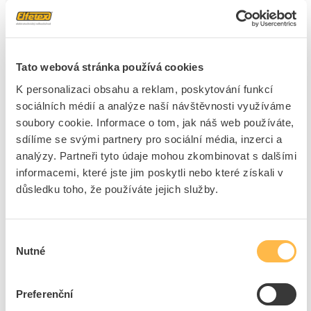
Stupeň krytí (IP)
IP20
Třída aktivace
Nastavitelný
Jmenovitý pracovní proud
420 A
Tato webová stránka používá cookies
Ie při 40 ° C Ta
Jmenovitý výkon třífázový
132 kW
K personalizaci obsahu a reklam, poskytování funkcí
motor, standardní
sociálních médií a analýze naší návštěvnosti využíváme
zapojení na 230 V
soubory cookie. Informace o tom, jak náš web používáte,
Jmenovitý výkon třífázový
200 kW
sdílíme se svými partnery pro sociální média, inzerci a
motor, standardní
analýzy. Partneři tyto údaje mohou zkombinovat s dalšími
zapojení na 400 V
informacemi, které jste jim poskytli nebo které získali v
Jmenovitý výkon třífázový
200 kW
důsledku toho, že používáte jejich služby.
motor, zapojení do
trojúhelníka, na 230 V
Jmenovitý výkon třífázový
400 kW
Výběr
motor, zapojení do
Nutné
souhlasu
trojúhelníka, na 400 V
Jmenovitá okolní teplota
50 °C
bez snížení výkonu
Preferenční
Vestavěná ochrana proti
Ano