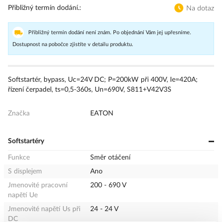
Přibližný termín dodání.
Na dotaz
Přibližný termín dodání není znám. Po objednání Vám jej upřesníme.
Dostupnost na pobočce zjistíte v detailu produktu.
Softstartér, bypass, Uc=24V DC; P=200kW při 400V, Ie=420A;
řízení čerpadel, ts=0,5-360s, Un=690V, S811+V42V3S
Značka
EATON
Softstartéry
Funkce
Směr otáčení
S displejem
Ano
Jmenovité pracovní
200 - 690 V
napětí Ue
Jmenovité napětí Us při
24 - 24 V
DC