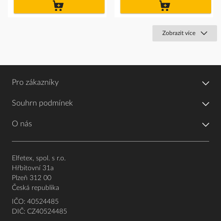
do
do
košíku
košíku
Zobrazit více
Pro zákazníky
Souhrn podmínek
O nás
Elfetex, spol. s r.o.
Hřbitovní 31a
Plzeň 312 00
Česká republika
IČO: 40524485
DIČ: CZ40524485