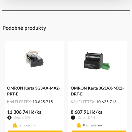
https://www.eaton.com/cz/cs-cz.html
Podobné produkty
OMRON Karta 3G3AX-MX2-
OMRON Karta 3G3AX-MX2-
PRT-E
DRT-E
Kód ELFETEX
10.625.715
Kód ELFETEX
10.625.716
11 306,74 Kč/ks
8 687,91 Kč/ks
Cena s DPH
Cena s DPH
K objednání
K objednání