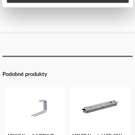
Určeno pro montáž na
Ano
strop
Podobné produkty