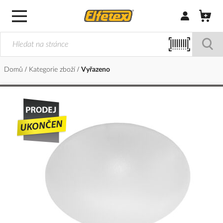
Přihlásit/Regi
Domů
Kategorie zboží
Vyřazeno
Přeskočit
na
konec
galerie
s
obrázky