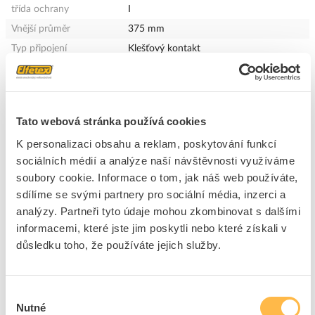
třída ochrany
I
Vnější průměr
375 mm
Typ připojení
Klešťový kontakt
Barva těla
Bílá
Druh napětí
AC
Provozní jednotka
LED-provozní přístroj proudově řízený
Tato webová stránka používá cookies
Index podání barev
80-89 (třída 1B)
K personalizaci obsahu a reklam, poskytování funkcí
Výška / hloubka
125
sociálních médií a analýze naší návštěvnosti využíváme
Materiál pouzdra
Ocel
soubory cookie. Informace o tom, jak náš web používáte,
Světelný zdroj
LED vyměnitelná
sdílíme se svými partnery pro sociální média, inzerci a
Výstup světla
Přímý
analýzy. Partneři tyto údaje mohou zkombinovat s dalšími
Rozložení světla
Symetrický
informacemi, které jste jim poskytli nebo které získali v
důsledku toho, že používáte jejich služby.
Materiál krytu
Plast, opál
Jmenovité napětí od / do
220 - 240 V
Stupeň krytí (IP)
IP40
Výběr
Vyzařovací úhel (hodnota)
Volný zářič
Nutné
souhlasu