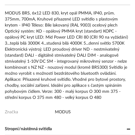
MODUS BRS, 6x12 LED 830, kryt opál PMMA, IP40, prům.
375mm, 700mA, Kruhové přisazené LED svítidlo s plastovým
krytem - IP40 Těleso: Bíle lakovaný (RAL 9003) ocelový plech
Optický systém: KO - opálový PMMA kryt (standart) KOPC -
opálový PC kryt LED: Mid Power LED CRI 80 (CRI 90 na vyžádání)
3...teplá bílá 3000K 4...studená bílá 4000K 5...denní světlo 5700K
Elektronická výstroj: LED proudový driver ND - nestmívatelný
(standard) DALI - digitálně stmívatelný DALI DIM - analogově
stmívatelný 1-10V DC SM - integrovaný mikrovlnný senzor - nelze
kombinovat s NZ NZ - nouzový modul (kromě BRS300) Svítidlo je
možno vyrobit s možností bezdrátového bluetooth ovládání.
Aplikace: Přisazené kruhové svítidlo. Vhodné pro bytové prostory,
chodby, sociální zařízení. Ideální pro aplikace s častým spínáním
pohybovým čidlem. Verze: 300 - malý korpus O 300 mm 375 -
střední korpus O 375 mm 480 - velký korpus O 480
Značka
MODUS
Stropní/nástěnná svítidla