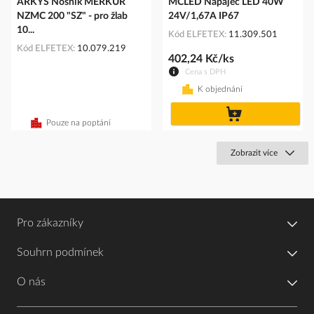
ARKYS Nosník MERKUR
MCLED Napaječ LED 40W
NZMC 200 "SZ" - pro žlab
24V/1,67A IP67
10...
Kód ELFETEX
11.309.501
Kód ELFETEX
10.079.219
402,24 Kč/ks
Cena s DPH
K objednání
do
košíku
Pouze na poptání
Zobrazit více
Pro zákazníky
Souhrn podmínek
O nás