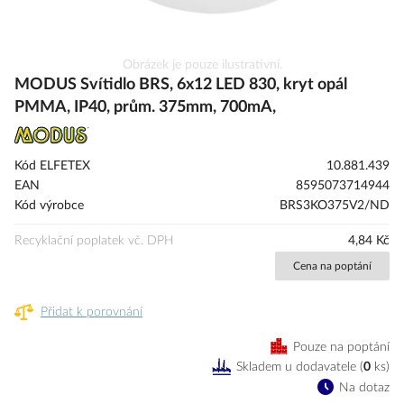
Přeskočit
Obrázek je pouze ilustrativní.
na
MODUS Svítidlo BRS, 6x12 LED 830, kryt opál
začátek
PMMA, IP40, prům. 375mm, 700mA,
galerie
s
obrázky
Kód ELFETEX
10.881.439
EAN
8595073714944
Kód výrobce
BRS3KO375V2/ND
Recyklační poplatek vč. DPH
4,84 Kč
Cena na poptání
Přidat k porovnání
Pouze na poptání
Skladem u dodavatele
(
0
ks
)
Na dotaz