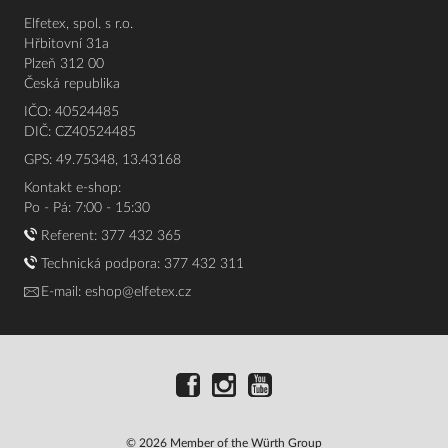
Elfetex, spol. s r.o.
Hřbitovní 31a
Plzeň 312 00
Česká republika
IČO: 40524485
DIČ: CZ40524485
GPS: 49.75348, 13.43168
Kontakt e-shop:
Po - Pá: 7:00 - 15:30
Referent:
377 432 365
Technická podpora: 377 432 311
E-mail:
eshop@elfetex.cz
© 2026 Member of the Würth Group