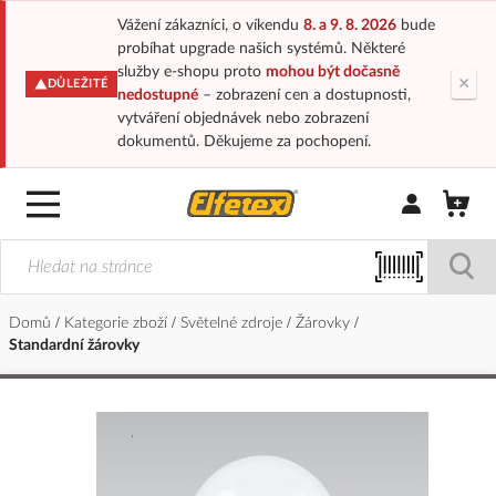
Vážení zákazníci, o víkendu
8. a 9. 8. 2026
bude
probíhat upgrade našich systémů. Některé
služby e-shopu proto
mohou být dočasně
×
DŮLEŽITÉ
nedostupné
– zobrazení cen a dostupnosti,
vytváření objednávek nebo zobrazení
dokumentů. Děkujeme za pochopení.
Přihlásit/Regi
Domů
Kategorie zboží
Světelné zdroje
Žárovky
Standardní žárovky
Přeskočit
na
konec
galerie