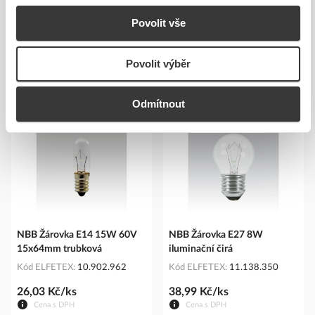
E-mail:
info@nbb.cz
Povolit vše
www.nbb.cz
Bezpečnostní dokumenty dodavatele:
Bezpečnostní dokumenty
dodavatele
Povolit výběr
Podobné produkty
Odmítnout
NBB Žárovka E14 15W 60V
NBB Žárovka E27 8W
15x64mm trubková
iluminační čirá
Kód ELFETEX
10.902.962
Kód ELFETEX
11.138.350
26,03 Kč/ks
38,99 Kč/ks
Cena s DPH
Cena s DPH