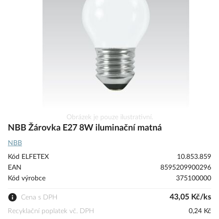
s
obrázky
Přeskočit
Obrázek je pouze ilustrativní.
na
NBB Žárovka E27 8W iluminační matná
začátek
NBB
galerie
s
Kód ELFETEX
10.853.859
obrázky
EAN
8595209900296
Kód výrobce
375100000
43,05 Kč/ks
Cena s DPH
Recyklační poplatek vč. DPH
0,24 Kč