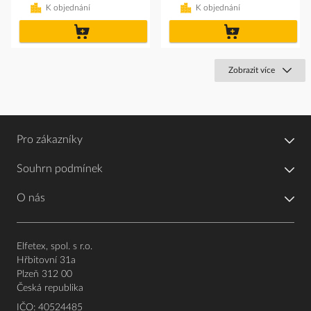
K objednání
K objednání
do
do
košíku
košíku
Zobrazit více
Pro zákazníky
Souhrn podmínek
O nás
Elfetex, spol. s r.o.
Hřbitovní 31a
Plzeň 312 00
Česká republika
IČO: 40524485