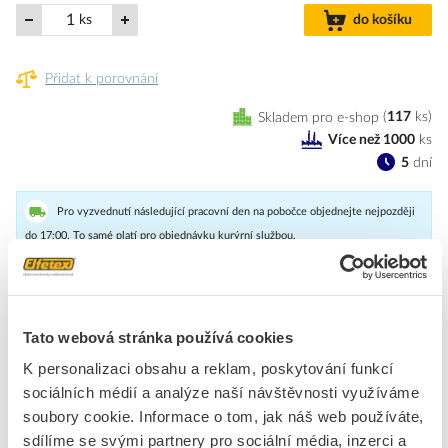
ks
do košíku
Přidat k porovnání
Skladem pro e-shop
117
ks
Více než 1000
ks
5
dní
Pro vyzvednutí následující pracovní den na pobočce objednejte nejpozději
do 17:00. To samé platí pro objednávku kurýrní službou.
Vánoční otřesuvzdorné čiré a dlouhoživotnostní žárovky pro
městskou slavnostní výzdobu.
Tato webová stránka používá cookies
K personalizaci obsahu a reklam, poskytování funkcí
Značka
NBB
sociálních médií a analýze naší návštěvnosti využíváme
soubory cookie. Informace o tom, jak náš web používáte,
Standardní žárovky kapkové
sdílíme se svými partnery pro sociální média, inzerci a