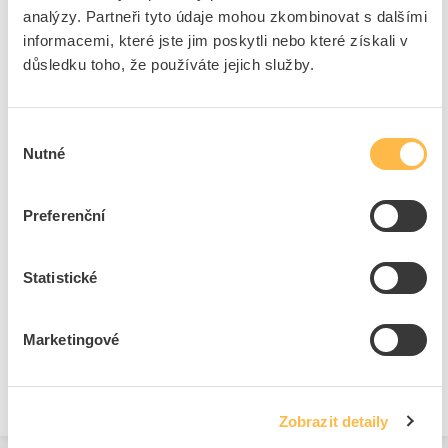
analýzy. Partneři tyto údaje mohou zkombinovat s dalšími
Provedení
Matná
informacemi, které jste jim poskytli nebo které získali v
Výkon světelného zdroje
8 W
důsledku toho, že používáte jejich služby.
Patice
E27
Světelný tok
40 lm
Celková délka
75 mm
Výběr
Nutné
Průměr
46 mm
souhlasu
Energetická třída
E
Odolný proti nárazům
Ano
Preferenční
Průměrná jmenovitá
1000 h
životnost
Statistické
+
Odpovědnost za produkt
GPSR Details
Marketingové
NBB Bohemia s.r.o.
Adresa: Sídliště 693, 40722 Benešov nad Ploučnicí, ČR
Odpovědná osoba: Bc. Václav Šlambora
Zobrazit detaily
Telefon: 414120560