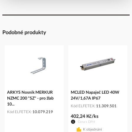
Podobné produkty
ARKYS Nosník MERKUR
MCLED Napaječ LED 40W
NZMC 200 "SZ" - pro žlab
24V/1,67A IP67
10...
Kód ELFETEX
11.309.501
Kód ELFETEX
10.079.219
402,24 Kč/ks
Cena s DPH
K objednání