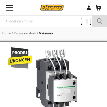
Přihlásit/Regi
Domů
Kategorie zboží
Vyřazeno
Přeskočit
na
konec
galerie
s
obrázky