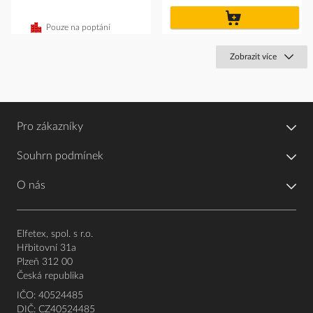
do
košíku
Pouze na poptání
Zobrazit více
Pro zákazníky
Souhrn podmínek
O nás
Elfetex, spol. s r.o.
Hřbitovní 31a
Plzeň 312 00
Česká republika
IČO: 40524485
DIČ: CZ40524485