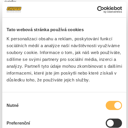
svorky.
Značka
SCHNEIDER ELECTRIC
Tato webová stránka používá cookies
Stykače pro kompenzaci
K personalizaci obsahu a reklam, poskytování funkcí
Jmen. napájecí napětí AC
24 - 24 V
sociálních médií a analýze naší návštěvnosti využíváme
50Hz
soubory cookie. Informace o tom, jak náš web používáte,
Jmen. napájecí napětí AC
24 - 24 V
sdílíme se svými partnery pro sociální média, inzerci a
60Hz
analýzy. Partneři tyto údaje mohou zkombinovat s dalšími
Typ napětí pro ovládání
AC
informacemi, které jste jim poskytli nebo které získali v
Počet pomocných
1
důsledku toho, že používáte jejich služby.
spín.kontaktů
Počet pomocných
2
rozp.kontaktů
Výběr
Typ připojení hlavního
Šroubová svorka
Nutné
souhlasu
obvodu
Počet hlavních
3
Preferenční
spín.kontaktů