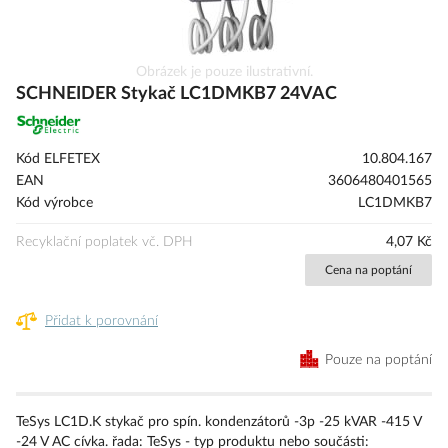
Přeskočit
Obrázek je pouze ilustrativní.
na
SCHNEIDER Stykač LC1DMKB7 24VAC
začátek
galerie
s
Kód ELFETEX
10.804.167
obrázky
EAN
3606480401565
Kód výrobce
LC1DMKB7
Recyklační poplatek vč. DPH
4,07 Kč
Cena na poptání
Přidat k porovnání
Pouze na poptání
TeSys LC1D.K stykač pro spín. kondenzátorů -3p -25 kVAR -415 V
-24 V AC cívka. řada: TeSys - typ produktu nebo součásti: