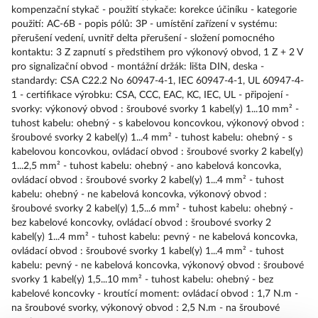
kompenzační stykač - použití stykače: korekce účiníku - kategorie
použití: AC-6B - popis pólů: 3P - umístění zařízení v systému:
přerušení vedení, uvnitř delta přerušení - složení pomocného
kontaktu: 3 Z zapnutí s předstihem pro výkonový obvod, 1 Z + 2 V
pro signalizační obvod - montážní držák: lišta DIN, deska -
standardy: CSA C22.2 No 60947-4-1, IEC 60947-4-1, UL 60947-4-
1 - certifikace výrobku: CSA, CCC, EAC, KC, IEC, UL - připojení -
svorky: výkonový obvod : šroubové svorky 1 kabel(y) 1...10 mm² -
tuhost kabelu: ohebný - s kabelovou koncovkou, výkonový obvod :
šroubové svorky 2 kabel(y) 1...4 mm² - tuhost kabelu: ohebný - s
kabelovou koncovkou, ovládací obvod : šroubové svorky 2 kabel(y)
1...2,5 mm² - tuhost kabelu: ohebný - ano kabelová koncovka,
ovládací obvod : šroubové svorky 2 kabel(y) 1...4 mm² - tuhost
kabelu: ohebný - ne kabelová koncovka, výkonový obvod :
šroubové svorky 2 kabel(y) 1,5...6 mm² - tuhost kabelu: ohebný -
bez kabelové koncovky, ovládací obvod : šroubové svorky 2
kabel(y) 1...4 mm² - tuhost kabelu: pevný - ne kabelová koncovka,
ovládací obvod : šroubové svorky 1 kabel(y) 1...4 mm² - tuhost
kabelu: pevný - ne kabelová koncovka, výkonový obvod : šroubové
svorky 1 kabel(y) 1,5...10 mm² - tuhost kabelu: ohebný - bez
kabelové koncovky - kroutící moment: ovládací obvod : 1,7 N.m -
na šroubové svorky, výkonový obvod : 2,5 N.m - na šroubové