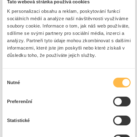
S funkcí průchozího
Ano
Tato webová stránka používá cookies
propojení
K personalizaci obsahu a reklam, poskytování funkcí
Jmenovitý proud
16 A
sociálních médií a analýze naší návštěvnosti využíváme
Jmenovité napětí
250 V
soubory cookie. Informace o tom, jak náš web používáte,
Vhodné pro stupeň krytí
IP40
sdílíme se svými partnery pro sociální média, inzerci a
(IP)
analýzy. Partneři tyto údaje mohou zkombinovat s dalšími
Min.hloubka přístrojové
40 mm
informacemi, které jste jim poskytli nebo které získali v
krabice
důsledku toho, že používáte jejich služby.
Bez halogenů
Ne
Uzamykatelný
Ne
Výběr
S odklápěcím víkem
Ne
Nutné
souhlasu
Se signalizačním světlem
Ne
S vypínačem
Ne
Preferenční
Textové pole / popisovací
Ne
oblast
Vysunovací mechanismus
Ne
Statistické
Otočená centrální vložka
Ne
Ochrana proti přepětí
Ne