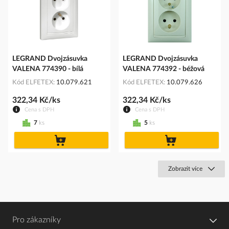
LEGRAND Dvojzásuvka
LEGRAND Dvojzásuvka
VALENA 774390 - bílá
VALENA 774392 - béžová
Kód ELFETEX
10.079.621
Kód ELFETEX
10.079.626
322,34 Kč/ks
322,34 Kč/ks
Cena s DPH
Cena s DPH
7
ks
5
ks
do
do
košíku
košíku
Zobrazit více
Pro zákazníky