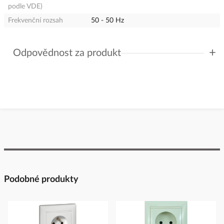
podle VDE)
Frekvenční rozsah
50 - 50 Hz
+
Odpovědnost za produkt
GPSR Details
ABB s.r.o.
Adresa: Vyskočilova 1561/4a, 14000 Praha 4, Czech Republic
https://new.abb.com/contact-centers
Podobné produkty