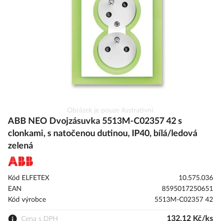
obrázky
Přeskočit
Obrázek je pouze ilustrativní.
na
ABB NEO Dvojzásuvka 5513M-C02357 42 s
začátek
clonkami, s natočenou dutinou, IP40, bílá/ledová
galerie
zelená
s
obrázky
Kód ELFETEX
10.575.036
EAN
8595017250651
Kód výrobce
5513M-C02357 42
132,12 Kč/ks
Cena s DPH