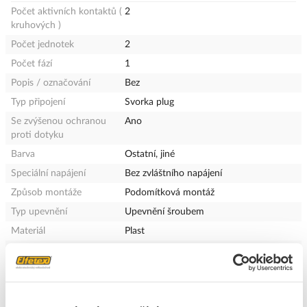
Počet aktivních kontaktů (
2
kruhových )
Počet jednotek
2
Počet fází
1
Popis / označování
Bez
Typ připojení
Svorka plug
Se zvýšenou ochranou
Ano
proti dotyku
Barva
Ostatní, jiné
Speciální napájení
Bez zvláštního napájení
Způsob montáže
Podomítková montáž
Typ upevnění
Upevnění šroubem
Materiál
Plast
Kvalita materiálu
Termoplast
Povrchová úprava
Bez povrchové úpravy
Provedení povrchu
Lesklý