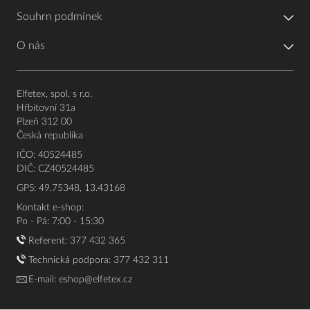
Souhrn podmínek
O nás
Elfetex, spol. s r.o.
Hřbitovní 31a
Plzeň 312 00
Česká republika
IČO: 40524485
DIČ: CZ40524485
GPS: 49.75348, 13.43168
Kontakt e-shop:
Po - Pá: 7:00 - 15:30
Referent:
377 432 365
Technická podpora: 377 432 311
E-mail:
eshop@elfetex.cz