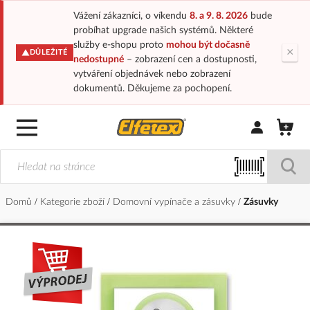
Vážení zákazníci, o víkendu
8. a 9. 8. 2026
bude
probíhat upgrade našich systémů. Některé
služby e-shopu proto
mohou být dočasně
×
DŮLEŽITÉ
nedostupné
– zobrazení cen a dostupnosti,
vytváření objednávek nebo zobrazení
dokumentů. Děkujeme za pochopení.
Přihlásit/Regi
Domů
Kategorie zboží
Domovní vypínače a zásuvky
Zásuvky
Přeskočit
na
konec
galerie
s