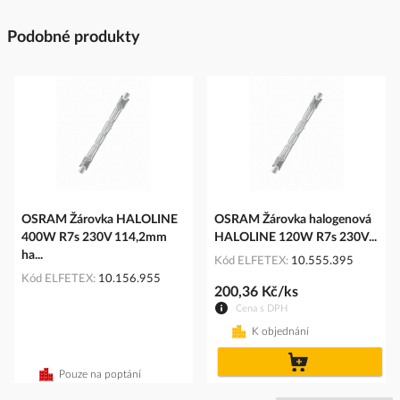
Podobné produkty
OSRAM Žárovka HALOLINE
OSRAM Žárovka halogenová
400W R7s 230V 114,2mm
HALOLINE 120W R7s 230V...
ha...
Kód ELFETEX
10.555.395
Kód ELFETEX
10.156.955
200,36 Kč/ks
Cena s DPH
K objednání
do
košíku
Pouze na poptání