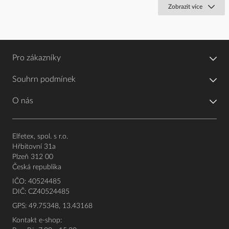
Zobrazit více
Pro zákazníky
Souhrn podmínek
O nás
Elfetex, spol. s r.o.
Hřbitovní 31a
Plzeň 312 00
Česká republika
IČO: 40524485
DIČ: CZ40524485
GPS: 49.75348, 13.43168
Kontakt e-shop: