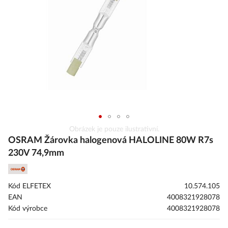
obrázky
Přeskočit
Obrázek je pouze ilustrativní.
na
OSRAM Žárovka halogenová HALOLINE 80W R7s
začátek
230V 74,9mm
galerie
s
obrázky
Kód ELFETEX
10.574.105
EAN
4008321928078
Kód výrobce
4008321928078