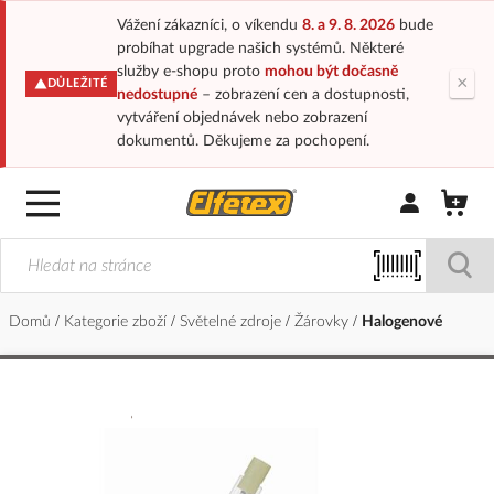
Vážení zákazníci, o víkendu
8. a 9. 8. 2026
bude
probíhat upgrade našich systémů. Některé
služby e-shopu proto
mohou být dočasně
×
DŮLEŽITÉ
nedostupné
– zobrazení cen a dostupnosti,
vytváření objednávek nebo zobrazení
dokumentů. Děkujeme za pochopení.
Přihlásit/Regi
Domů
Kategorie zboží
Světelné zdroje
Žárovky
Halogenové
Přeskočit
na
konec
galerie
s