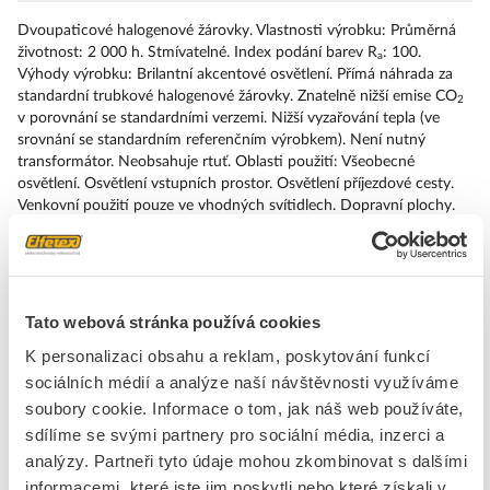
Dvoupaticové halogenové žárovky. Vlastnosti výrobku: Průměrná
životnost: 2 000 h. Stmívatelné. Index podání barev R
: 100.
a
Výhody výrobku: Brilantní akcentové osvětlení. Přímá náhrada za
standardní trubkové halogenové žárovky. Znatelně nižší emise CO
2
v porovnání se standardními verzemi. Nižší vyzařování tepla (ve
srovnání se standardním referenčním výrobkem). Není nutný
transformátor. Neobsahuje rtuť. Oblasti použití: Všeobecné
osvětlení. Osvětlení vstupních prostor. Osvětlení příjezdové cesty.
Venkovní použití pouze ve vhodných svítidlech. Dopravní plochy.
Prodejny. Restaurace, hotely a podobné prestižní instalace.
Kanceláře, veřejné budovy. Ideální pro zvýraznění a akcentování
struktury místnosti. Bezpečnostní informace: Nedotýkejte se
světelného zdroje, pokud je rozbitý.. Nepoužívejte, pokud je vnější
světelný zdroj vadný.. Světelný zdroj pro použití pouze v uzavřeném
Tato webová stránka používá cookies
svítidle..
K personalizaci obsahu a reklam, poskytování funkcí
sociálních médií a analýze naší návštěvnosti využíváme
Značka
OSRAM
soubory cookie. Informace o tom, jak náš web používáte,
sdílíme se svými partnery pro sociální média, inzerci a
Halogenové žárovky 240V bez reflektoru
analýzy. Partneři tyto údaje mohou zkombinovat s dalšími
informacemi, které jste jim poskytli nebo které získali v
Napětí zdoje světla
230 - 230 V