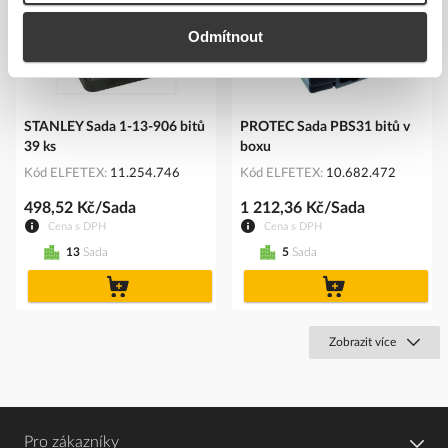
Odmítnout
STANLEY Sada 1-13-906 bitů
PROTEC Sada PBS31 bitů v
39 ks
boxu
Kód ELFETEX
11.254.746
Kód ELFETEX
10.682.472
498,52 Kč/Sada
1 212,36 Kč/Sada
Cena s DPH
Cena s DPH
13
Sada
5
Sada
do
do
košíku
košíku
Zobrazit více
Pro zákazníky