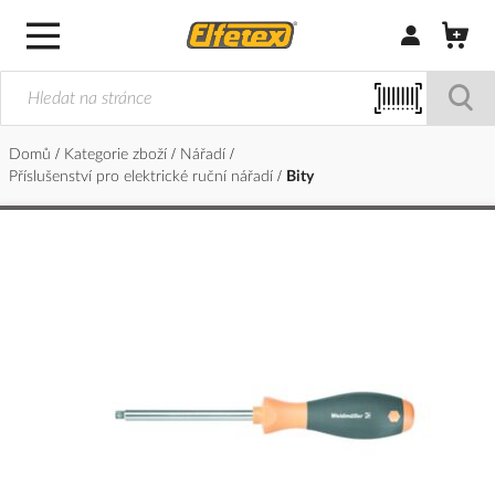
Přihlásit/Regi
Domů
Kategorie zboží
Nářadí
Příslušenství pro elektrické ruční nářadí
Bity
Přeskočit
na
konec
galerie
s
obrázky