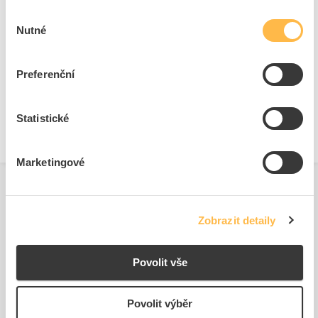
Výběr
Ke stažení
Nutné
souhlasu
Technické dokumenty
Preferenční
Technická specifikace.pdf
Statistické
Marketingové
Zobrazit detaily
Povolit vše
Podobné produkty
Povolit výběr