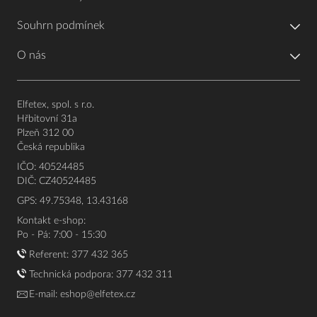
Souhrn podmínek
O nás
Elfetex, spol. s r.o.
Hřbitovní 31a
Plzeň 312 00
Česká republika
IČO: 40524485
DIČ: CZ40524485
GPS: 49.75348, 13.43168
Kontakt e-shop:
Po - Pá: 7:00 - 15:30
Referent:
377 432 365
Technická podpora: 377 432 311
E-mail:
eshop@elfetex.cz