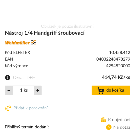
Přeskočit
Obrázek je pouze ilustrativní.
na
Nástroj 1/4 Handgriff šroubovací
začátek
galerie
s
Kód ELFETEX
10.458.412
obrázky
EAN
04032248478279
Kód výrobce
4294820000
414,74 Kč/ks
Cena s DPH
ks
do košíku
Přidat k porovnání
K objednání
Přibližný termín dodání.
Na dotaz