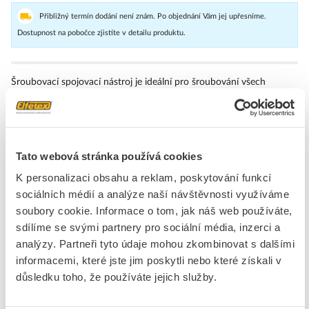
Přibližný termín dodání není znám. Po objednání Vám jej upřesníme.
Dostupnost na pobočce zjistíte v detailu produktu.
Šroubovací spojovací nástroj je ideální pro šroubování všech
běžných kabelů snímačů a akčních členů. Způsobuje obtížný
přístup k okrouhlým zásuvným konektorům, které jsou snadno
dosažitelné. Zásuvné konektory lze jednoduše povolit a utáhnout
bez velkého úsilí jednoduchým otočením.
Tato webová stránka používá cookies
Značka
WEIDMÜLLER
K personalizaci obsahu a reklam, poskytování funkcí
sociálních médií a analýze naší návštěvnosti využíváme
Sady nářadí
soubory cookie. Informace o tom, jak náš web používáte,
sdílíme se svými partnery pro sociální média, inzerci a
Montážní set vytápění /
Ne
analýzy. Partneři tyto údaje mohou zkombinovat s dalšími
sanita
informacemi, které jste jim poskytli nebo které získali v
Elektrikářský set
Ano
důsledku toho, že používáte jejich služby.