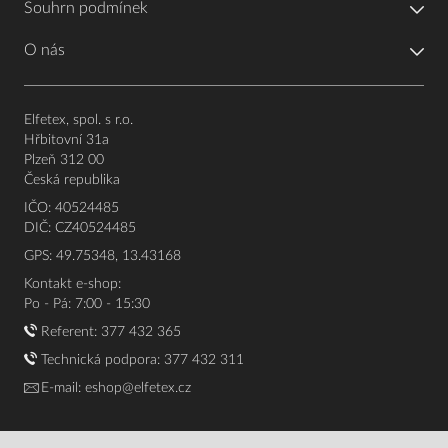
Souhrn podmínek
O nás
Elfetex, spol. s r.o.
Hřbitovní 31a
Plzeň 312 00
Česká republika
IČO: 40524485
DIČ: CZ40524485
GPS: 49.75348, 13.43168
Kontakt e-shop:
Po - Pá: 7:00 - 15:30
Referent:
377 432 365
Technická podpora: 377 432 311
E-mail:
eshop@elfetex.cz