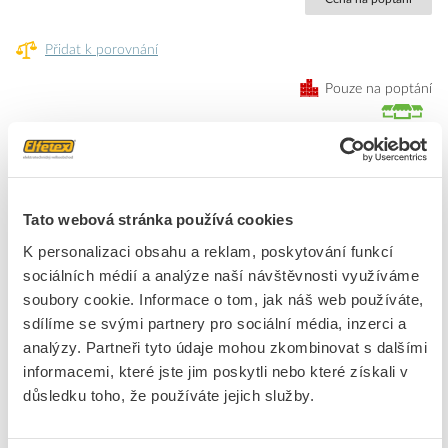
Přidat k porovnání
Pouze na poptání
Product family benefits: OEM Quality. Wide product range. Reliable
quality. Product family features: Original spare parts. Areas of
application: Headlight.
Tato webová stránka používá cookies
K personalizaci obsahu a reklam, poskytování funkcí
Značka
OSRAM
sociálních médií a analýze naší návštěvnosti využíváme
soubory cookie. Informace o tom, jak náš web používáte,
Autožárovky
sdílíme se svými partnery pro sociální média, inzerci a
analýzy. Partneři tyto údaje mohou zkombinovat s dalšími
Napětí zdoje světla
12.0 - 12.0 V
informacemi, které jste jim poskytli nebo které získali v
Světelný tok
1650 lm
důsledku toho, že používáte jejich služby.
Patice
P43t
Mezinárodní standardy
H4