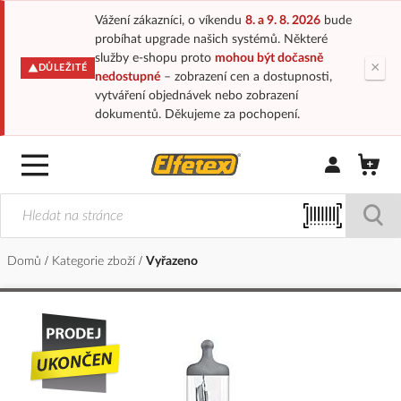
Vážení zákazníci, o víkendu
8. a 9. 8. 2026
bude
probíhat upgrade našich systémů. Některé
služby e-shopu proto
mohou být dočasně
×
DŮLEŽITÉ
nedostupné
– zobrazení cen a dostupnosti,
vytváření objednávek nebo zobrazení
dokumentů. Děkujeme za pochopení.
Přihlásit/Regi
Domů
Kategorie zboží
Vyřazeno
Přeskočit
na
konec
galerie
s