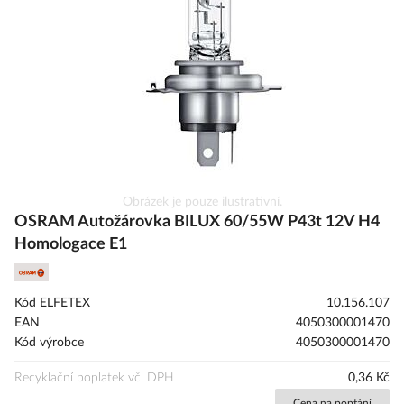
obrázky
Přeskočit
Obrázek je pouze ilustrativní.
na
OSRAM Autožárovka BILUX 60/55W P43t 12V H4
začátek
Homologace E1
galerie
s
obrázky
Kód ELFETEX
10.156.107
EAN
4050300001470
Kód výrobce
4050300001470
Recyklační poplatek vč. DPH
0,36 Kč
Cena na poptání