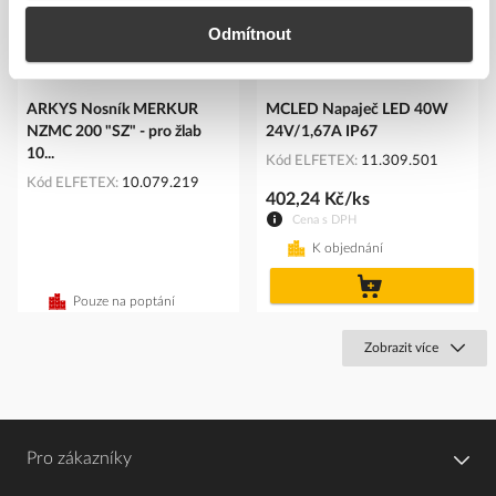
Odmítnout
ARKYS Nosník MERKUR
MCLED Napaječ LED 40W
NZMC 200 "SZ" - pro žlab
24V/1,67A IP67
10...
Kód ELFETEX
11.309.501
Kód ELFETEX
10.079.219
402,24 Kč/ks
Cena s DPH
K objednání
do
košíku
Pouze na poptání
Zobrazit více
Pro zákazníky