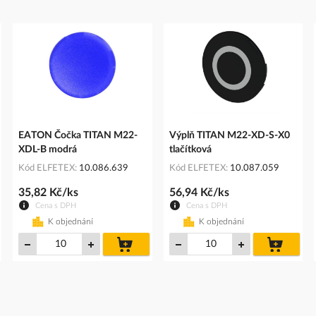
EATON Čočka TITAN M22-
Výplň TITAN M22-XD-S-X0
XDL-B modrá
tlačítková
Kód ELFETEX
10.086.639
Kód ELFETEX
10.087.059
35,82 Kč/ks
56,94 Kč/ks
Cena s DPH
Cena s DPH
K objednání
K objednání
do
do
íku
košíku
košíku