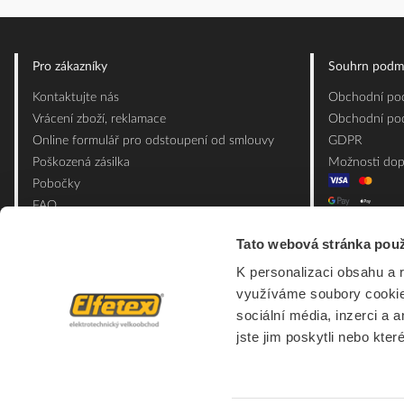
Pro zákazníky
Souhrn podm
Kontaktujte nás
Obchodní pod
Vrácení zboží, reklamace
Obchodní pod
Online formulář pro odstoupení od smlouvy
GDPR
Poškozená zásilka
Možnosti dop
Pobočky
FAQ
Slovník pojmů
Tato webová stránka použ
Mapa webu
K personalizaci obsahu a 
Ceník obalových materiálů
využíváme soubory cookie.
sociální média, inzerci a 
jste jim poskytli nebo kter