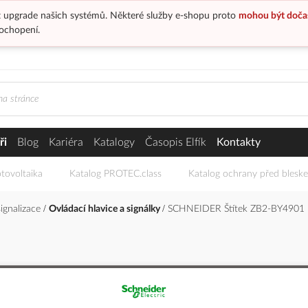
 upgrade našich systémů. Některé služby e-shopu proto
mohou být doča
ochopení.
ři
Blog
Kariéra
Katalogy
Časopis Elfík
Kontakty
tovoltaika
Katalog PROTEC.class
Katalog ochrany před blesk
signalizace
Ovládací hlavice a signálky
SCHNEIDER Štítek ZB2-BY4901