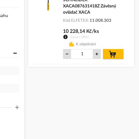
XACA087631418Z Závěsný
ovládač XACA
zsahu
Kód ELFETEX
11.008.303
10 228,14 Kč/ks
Cena s DPH
K objednání
do
košíku
+