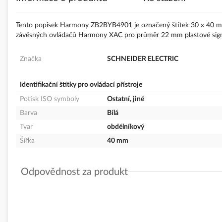
s
obrázky
Tento popisek Harmony ZB2BYB4901 je označený štítek 30 x 40 mm, 
závěsných ovládačů Harmony XAC pro průměr 22 mm plastové signa
Značka
SCHNEIDER ELECTRIC
Identifikační štítky pro ovládací přístroje
Potisk ISO symboly
Ostatní, jiné
Barva
Bílá
Tvar
obdélníkový
Šířka
40 mm
Odpovědnost za produkt
GPSR Details
Schneider Electric CZ, s.r.o.
Adresa: U Trezorky 921/2, 158 00 Praha 5, ČR
Telefon: +420 225 382 919