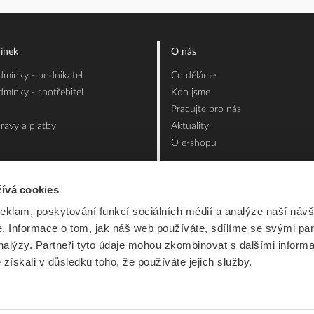
ínek
O nás
mínky - podnikatel
Co děláme
mínky - spotřebitel
Kdo jsme
Pracujte pro nás
ravy a platby
Aktuality
O e-shopu
ívá cookies
reklam, poskytování funkcí sociálních médií a analýze naší návš
 Informace o tom, jak náš web používáte, sdílíme se svými par
analýzy. Partneři tyto údaje mohou zkombinovat s dalšími inform
é získali v důsledku toho, že používáte jejich služby.