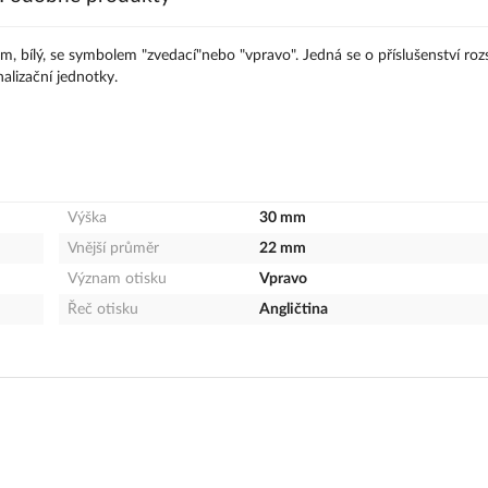
bílý, se symbolem "zvedací"nebo "vpravo". Jedná se o příslušenství ro
lizační jednotky.
Výška
30 mm
Vnější průměr
22 mm
Význam otisku
Vpravo
Řeč otisku
Angličtina