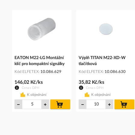
EATON M22-LG Montážní
Výplň TITAN M22-XD-W
klíč pro kompaktní signálky
tlačítková
Kód ELFETEX
10.086.629
Kód ELFETEX
10.086.630
146,02 Kč/ks
35,82 Kč/ks
Cena s DPH
Cena s DPH
K objednání
K objednání
do
do
košíku
koš