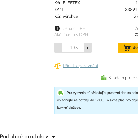
Kód ELFETEX
1
EAN
33891
Kód výrobce
Z
Cena s DPH
7
Akční cena s DPH
2
ks
do
Přidat k porovnání
Skladem pro e-
Pro vyzvednutí následující pracovní den na pob
objednejte nejpozději do 17:00. To samé platí pro ob
kurýrní službou.
Podobné produkty