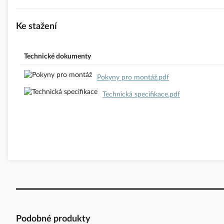
E-mail:
podpora@se.com
https://www.se.com/cz/cs
Ke stažení
Bezpečnostní dokumenty dodavatele:
Bezpečnostní dokumenty d
Technické dokumenty
Pokyny pro montáž.pdf
Technická specifikace.pdf
Podobné produkty