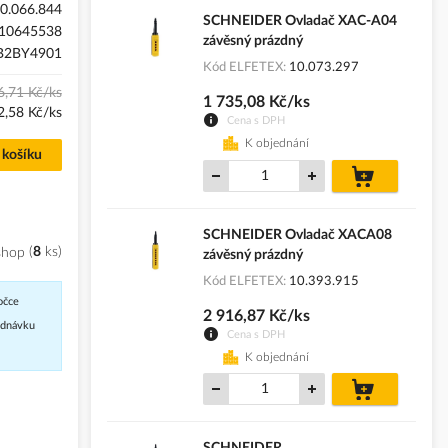
0.066.844
SCHNEIDER Ovladač XAC-A04
10645538
závěsný prázdný
B2BY4901
Kód ELFETEX
10.073.297
6,71 Kč/ks
1 735,08 Kč/ks
2,58 Kč/ks
Cena s DPH
K objednání
 košíku
do
košíku
SCHNEIDER Ovladač XACA08
shop
8
ks
závěsný prázdný
Kód ELFETEX
10.393.915
očce
2 916,87 Kč/ks
jednávku
Cena s DPH
K objednání
do
košíku
SCHNEIDER