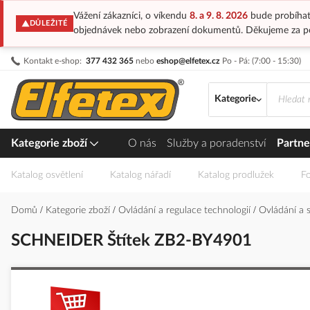
Vážení zákazníci, o víkendu
8. a 9. 8. 2026
bude probíhat
DŮLEŽITÉ
objednávek nebo zobrazení dokumentů. Děkujeme za p
Přejít
Kontakt e-shop:
377 432 365
nebo
eshop@elfetex.cz
Po - Pá: (7:00 - 15:30)
na
obsah
Kategorie
Kategorie zboží
O nás
Služby a poradenství
Partne
Katalog osvětlení
Katalog nářadí
Katalog prodlužek
Fo
Domů
Kategorie zboží
Ovládání a regulace technologií
Ovládání a 
SCHNEIDER Štítek ZB2-BY4901
Přeskočit
na