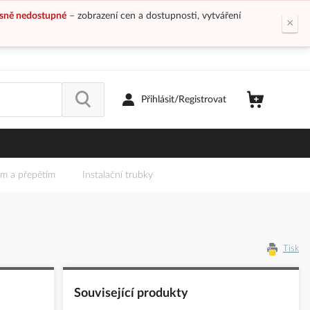
sně nedostupné
– zobrazení cen a dostupnosti, vytváření
×
Přihlásit/Registrovat
em a přepětím
Instalační trubky
Tisk
Související produkty