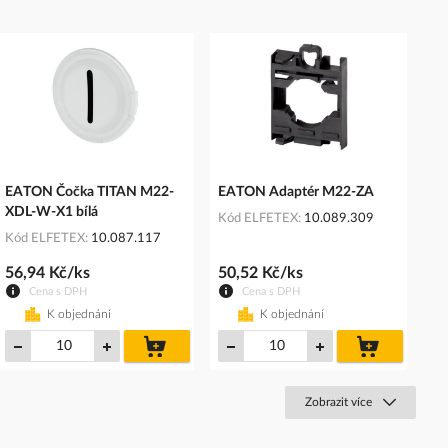
EATON Čočka TITAN M22-
EATON Adaptér M22-ZA
XDL-W-X1 bílá
Kód ELFETEX
10.089.309
Kód ELFETEX
10.087.117
56,94 Kč/ks
50,52 Kč/ks
Cena s DPH
Cena s DPH
K objednání
K objednání
do
do
košíku
košíku
Zobrazit více