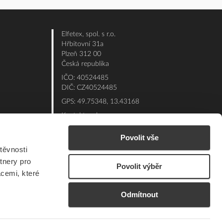
Elfetex, spol. s r.o.
Hřbitovní 31a
Plzeň 312 00
Česká republika
IČO: 40524485
DIČ: CZ40524485
GPS: 49.75348, 13.43168
Kontakt e-shop:
Po - Pá: 7:00 - 15:30
Povolit vše
Referent:
377 432 365
těvnosti
Technická podpora: 377 432 311
tnery pro
Povolit výběr
E-mail:
eshop@elfetex.cz
acemi, které
Odmítnout