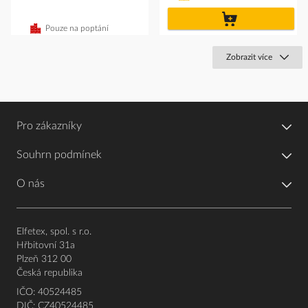
do
košíku
Pouze na poptání
Zobrazit více
Pro zákazníky
Souhrn podmínek
O nás
Elfetex, spol. s r.o.
Hřbitovní 31a
Plzeň 312 00
Česká republika
IČO: 40524485
DIČ: CZ40524485