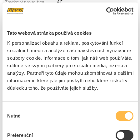
Zbytkový proud typu
AC
Jmen. krátkodobý výdržný
10 kA
proud (Icw)
Odolnost proti rázovému
0.25 kA
proudu
Tato webová stránka používá cookies
Frekvence
50 Hz
K personalizaci obsahu a reklam, poskytování funkcí
Možnost dalšího zařízení
Ano
sociálních médií a analýze naší návštěvnosti využíváme
soubory cookie. Informace o tom, jak náš web používáte,
S uzavíracím zařízením
Ano
sdílíme se svými partnery pro sociální média, inzerci a
Stupeň krytí (IP)
IP20
analýzy. Partneři tyto údaje mohou zkombinovat s dalšími
Šířka vyjádřená počtem
4
informacemi, které jste jim poskytli nebo které získali v
modulárních jednotek
důsledku toho, že používáte jejich služby.
Montážní hloubka
69.5 mm
Okolní teplota při provozu
-25 - 40 °C
Stupeň znečištění
2
Výběr
Nutné
souhlasu
Připoj.vodič drát vícežilový
1.5 - 16 mm²
Připoj.vodič drát
1.5 - 35 mm²
jednožilový
Preferenční