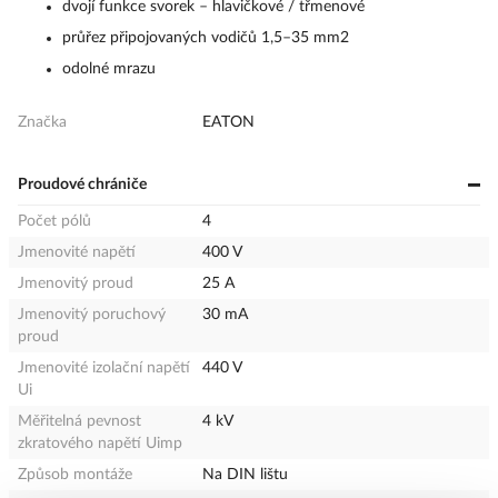
dvojí funkce svorek – hlavičkové / třmenové
průřez připojovaných vodičů 1,5–35 mm2
odolné mrazu
Značka
EATON
Proudové chrániče
Počet pólů
4
Jmenovité napětí
400 V
Jmenovitý proud
25 A
Jmenovitý poruchový
30 mA
proud
Jmenovité izolační napětí
440 V
Ui
Měřitelná pevnost
4 kV
zkratového napětí Uimp
Způsob montáže
Na DIN lištu