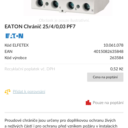
Přeskočit
Obrázek je pouze ilustrativní.
na
EATON Chránič 25/4/0,03 PF7
začátek
galerie
s
Kód ELFETEX
10.061.078
obrázky
EAN
4015082635848
Kód výrobce
263584
Recyklační poplatek vč. DPH
0,52 Kč
Cena na poptání
Přidat k porovnání
Pouze na poptání
Proudové chrániče jsou určeny pro doplňkovou ochranu živých
a neživých částí i pro ochranu před vznikem požáru v instalacích