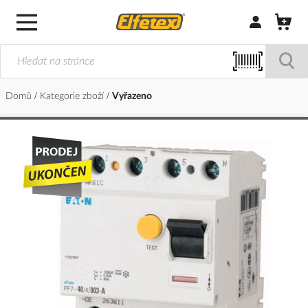
Přihlásit/Regi
Domů
Kategorie zboží
Vyřazeno
Přeskočit
na
konec
galerie
s
obrázky