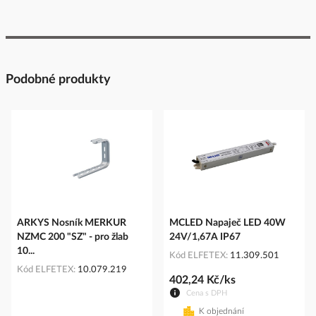
Podobné produkty
ARKYS Nosník MERKUR
MCLED Napaječ LED 40W
NZMC 200 "SZ" - pro žlab
24V/1,67A IP67
10...
Kód ELFETEX
11.309.501
Kód ELFETEX
10.079.219
402,24 Kč/ks
Cena s DPH
K objednání