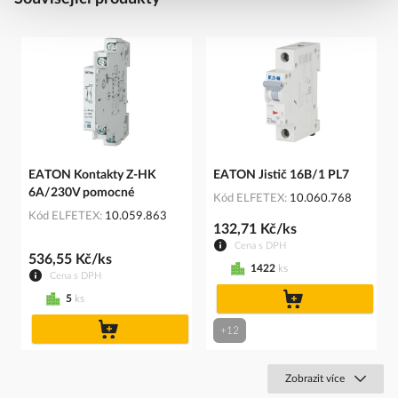
EATON Kontakty Z-HK
EATON Jistič 16B/1 PL7
6A/230V pomocné
Kód ELFETEX
10.060.768
Kód ELFETEX
10.059.863
132,71 Kč/ks
Cena s DPH
536,55 Kč/ks
1422
ks
Cena s DPH
do
5
ks
košíku
do
+12
košíku
Zobrazit více