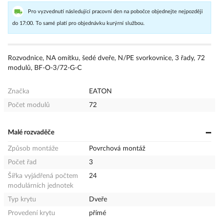
Pro vyzvednutí následující pracovní den na pobočce objednejte nejpozději
do 17:00. To samé platí pro objednávku kurýrní službou.
Rozvodnice, NA omítku, šedé dveře, N/PE svorkovnice, 3 řady, 72
modulů, BF-O-3/72-G-C
Značka
EATON
Počet modulů
72
Malé rozvaděče
Způsob montáže
Povrchová montáž
Počet řad
3
Šířka vyjádřená počtem
24
modulárních jednotek
Typ krytu
Dveře
Provedení krytu
přímé