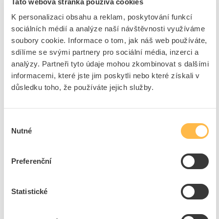
Tato webová stránka používá cookies
Uzavíratelný
Ano
K personalizaci obsahu a reklam, poskytování funkcí
Se saněmi pro odpojení N
Ne
sociálních médií a analýze naší návštěvnosti využíváme
Typ dveří
Jednotlivý
soubory cookie. Informace o tom, jak náš web používáte,
Průhledné víko / dveře
Ne
sdílíme se svými partnery pro sociální média, inzerci a
Se zámkem
Ne
analýzy. Partneři tyto údaje mohou zkombinovat s dalšími
informacemi, které jste jim poskytli nebo které získali v
Blok uzemňovacích
Ano
svorek
důsledku toho, že používáte jejich služby.
Blok svorek neutrálního
Ano
vodiče
Výběr
Signál předávající dveře
Ne
Nutné
souhlasu
+
Odpovědnost za produkt
GPSR Details
Preferenční
Eaton Elektrotechnika s.r.o.
Adresa: Komárovská 2406/57, 193 00 Praha 9 - Horní Počernice,
Statistické
Česká republika
Telefon: +420 267 990 440
Ke stažení