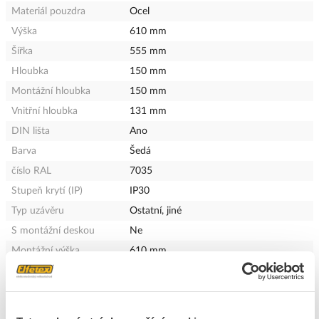
Materiál pouzdra
Ocel
Výška
610 mm
Šířka
555 mm
Hloubka
150 mm
Montážní hloubka
150 mm
Vnitřní hloubka
131 mm
DIN lišta
Ano
Barva
Šedá
číslo RAL
7035
Stupeň krytí (IP)
IP30
Typ uzávěru
Ostatní, jiné
S montážní deskou
Ne
Montážní výška
610 mm
Montážní šířka
555 mm
EMC verze
Ano
Možnost rozšíření
Ne