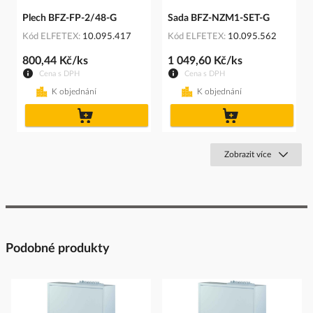
Plech BFZ-FP-2/48-G
Sada BFZ-NZM1-SET-G
Kód ELFETEX
10.095.417
Kód ELFETEX
10.095.562
800,44 Kč/ks
1 049,60 Kč/ks
Cena s DPH
Cena s DPH
K objednání
K objednání
do
do
košíku
košíku
Zobrazit více
Podobné produkty