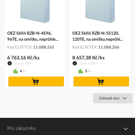
OEZ Skříň RZB-N-4S96,
OEZ Skříň RZB-N-5S120,
96TE, na omítku, neprůhle...
120TE, na omítku,neprůhl...
Kód ELFETEX
11.088.265
Kód ELFETEX
11.088.266
6 763,16 Kč/ks
8 657,38 Kč/ks
Cena s DPH
Cena s DPH
4
ks
3
ks
do
do
košíku
košíku
Zobrazit více
Pro zákazníky