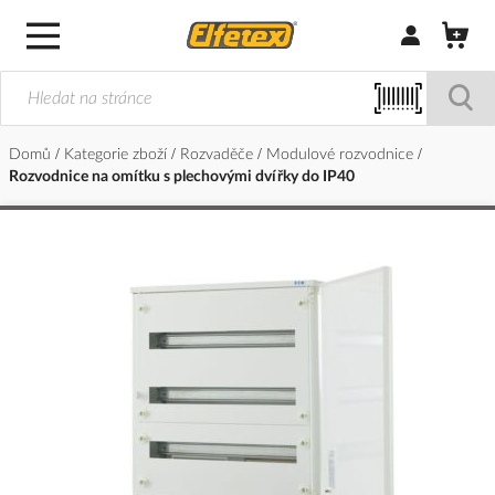
Přihlásit/Regi
Domů
Kategorie zboží
Rozvaděče
Modulové rozvodnice
Rozvodnice na omítku s plechovými dvířky do IP40
Přeskočit
na
konec
galerie
s
obrázky