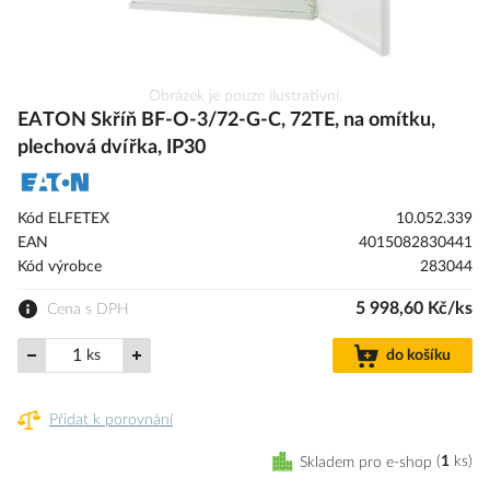
Přeskočit
Obrázek je pouze ilustrativní.
na
EATON Skříň BF-O-3/72-G-C, 72TE, na omítku,
začátek
plechová dvířka, IP30
galerie
s
obrázky
Kód ELFETEX
10.052.339
EAN
4015082830441
Kód výrobce
283044
5 998,60 Kč/ks
Cena s DPH
ks
do košíku
Přidat k porovnání
Skladem pro e-shop
1
ks