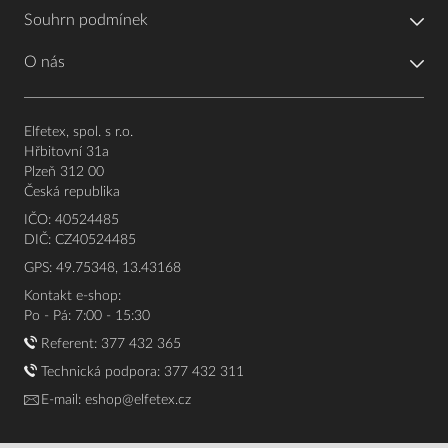
Souhrn podmínek
O nás
Elfetex, spol. s r.o.
Hřbitovní 31a
Plzeň 312 00
Česká republika
IČO: 40524485
DIČ: CZ40524485
GPS: 49.75348, 13.43168
Kontakt e-shop:
Po - Pá: 7:00 - 15:30
Referent:
377 432 365
Technická podpora: 377 432 311
E-mail:
eshop@elfetex.cz