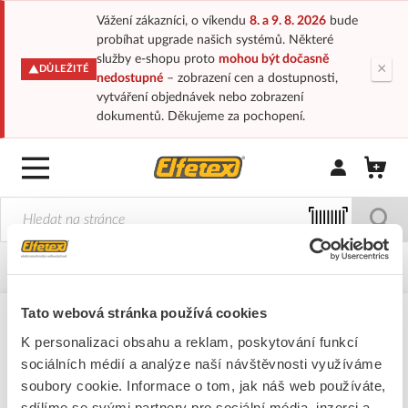
Vážení zákazníci, o víkendu
8. a 9. 8. 2026
bude
probíhat upgrade našich systémů. Některé
služby e-shopu proto
mohou být dočasně
×
DŮLEŽITÉ
nedostupné
– zobrazení cen a dostupnosti,
vytváření objednávek nebo zobrazení
dokumentů. Děkujeme za pochopení.
Přihlásit/Regi
Domů
Přihlášení
Tato webová stránka používá cookies
K personalizaci obsahu a reklam, poskytování funkcí
Nezobrazuje se vám akční nabídka? Přihlaste se do
sociálních médií a analýze naší návštěvnosti využíváme
svého účtu pomocí tlačítka níže. Pokud přístup
soubory cookie. Informace o tom, jak náš web používáte,
nemáte, je potřeba se nejprve zaregistrovat.
sdílíme se svými partnery pro sociální média, inzerci a