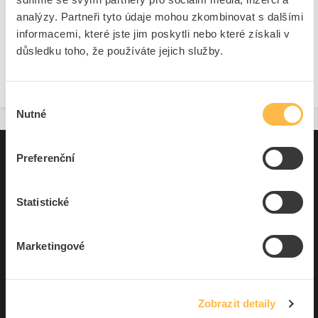
Akční nabídka se zobrazí pouze přihlášeným velkoobchodní
analýzy. Partneři tyto údaje mohou zkombinovat s dalšími
partnerům .
informacemi, které jste jim poskytli nebo které získali v
důsledku toho, že používáte jejich služby.
Přihlásit se / registrovat
Výběr
Nutné
souhlasu
Pro zákazníky
Preferenční
Souhrn podmínek
Statistické
O nás
Marketingové
Elfetex, spol. s r.o.
Hřbitovní 31a
Plzeň 312 00
Zobrazit detaily
Česká republika