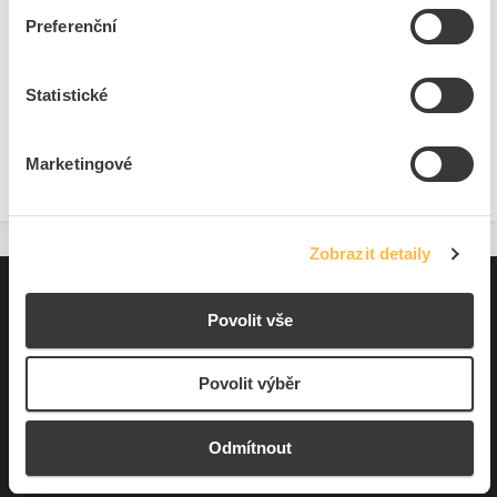
Preferenční
Statistické
Marketingové
Zobrazit detaily
Pro zákazníky
Povolit vše
Souhrn podmínek
Povolit výběr
O nás
Odmítnout
Elfetex, spol. s r.o.
Hřbitovní 31a