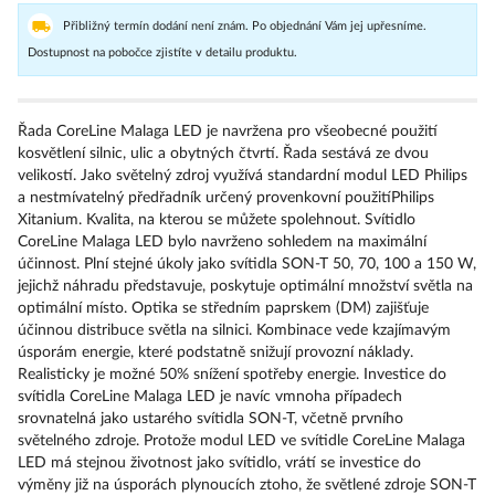
Přibližný termín dodání není znám. Po objednání Vám jej upřesníme.
Dostupnost na pobočce zjistíte v detailu produktu.
Řada CoreLine Malaga LED je navržena pro všeobecné použití
kosvětlení silnic, ulic a obytných čtvrtí. Řada sestává ze dvou
velikostí. Jako světelný zdroj využívá standardní modul LED Philips
a nestmívatelný předřadník určený provenkovní použitíPhilips
Xitanium. Kvalita, na kterou se můžete spolehnout. Svítidlo
CoreLine Malaga LED bylo navrženo sohledem na maximální
účinnost. Plní stejné úkoly jako svítidla SON-T 50, 70, 100 a 150 W,
jejichž náhradu představuje, poskytuje optimální množství světla na
optimální místo. Optika se středním paprskem (DM) zajišťuje
účinnou distribuce světla na silnici. Kombinace vede kzajímavým
úsporám energie, které podstatně snižují provozní náklady.
Realisticky je možné 50% snížení spotřeby energie. Investice do
svítidla CoreLine Malaga LED je navíc vmnoha případech
srovnatelná jako ustarého svítidla SON-T, včetně prvního
světelného zdroje. Protože modul LED ve svítidle CoreLine Malaga
LED má stejnou životnost jako svítidlo, vrátí se investice do
výměny již na úsporách plynoucích ztoho, že světlené zdroje SON-T