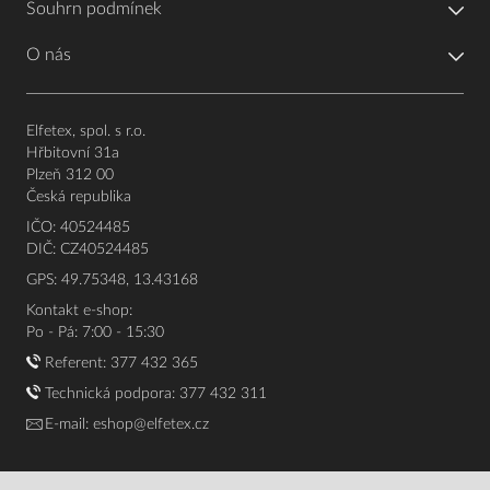
Souhrn podmínek
O nás
Elfetex, spol. s r.o.
Hřbitovní 31a
Plzeň 312 00
Česká republika
IČO: 40524485
DIČ: CZ40524485
GPS: 49.75348, 13.43168
Kontakt e-shop:
Po - Pá: 7:00 - 15:30
Referent:
377 432 365
Technická podpora: 377 432 311
E-mail:
eshop@elfetex.cz