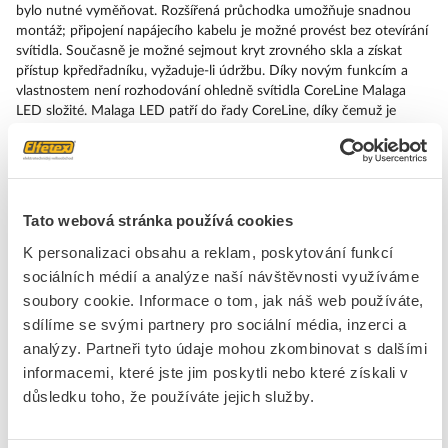
bylo nutné vyměňovat. Rozšířená průchodka umožňuje snadnou
montáž; připojení napájecího kabelu je možné provést bez otevírání
svítidla. Současně je možné sejmout kryt zrovného skla a získat
přístup kpředřadníku, vyžaduje-li údržbu. Díky novým funkcím a
vlastnostem není rozhodování ohledně svítidla CoreLine Malaga
LED složité. Malaga LED patří do řady CoreLine, díky čemuž je
kdispozici jednoduše a rychle prostřednictvím partnerů Philips ve
vaší blízkosti. Jednoduše účinné. Speciální verze:. Kromě výše
popsané základní verze svítidel CoreLine Malaga LED je kdostání
také verze svolitelnými prvky. Vzhledem ktomu, že se jedná
ospeciální varianty vyráběné pouze na zakázku, počítejte sdelší
Tato webová stránka používá cookies
dodací lhůtou. Možné volby:. optika se širokým paprskem (DW),.
K personalizaci obsahu a reklam, poskytování funkcí
zesílená ochrana proti rázům 10kV (SRG10),. nátěr chránící před
mořskou solí (MSP), například do pobřežních oblastí,. fotobuňka
sociálních médií a analýze naší návštěvnosti využíváme
Micro Mini Pro 35luxů,. vestavěná (skleněná) pojistka 6A,.
soubory cookie. Informace o tom, jak náš web používáte,
třímetrový externí kabel svolnými vodiči (H07RN-F). Ne všechny
sdílíme se svými partnery pro sociální média, inzerci a
volitelné možnosti lze libovolně kombinovat. Vpřípadě nejasností se
analýzy. Partneři tyto údaje mohou zkombinovat s dalšími
sdotazy obraťte na kontaktní osobu společnosti Philips.
informacemi, které jste jim poskytli nebo které získali v
důsledku toho, že používáte jejich služby.
Značka
PHILIPS