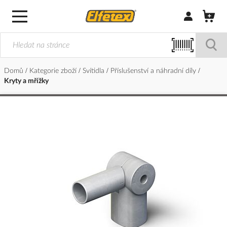
Přihlásit/Regi
Domů
Kategorie zboží
Svítidla
Příslušenství a náhradní díly
Kryty a mřížky
Přeskočit
na
konec
galerie
s
obrázky