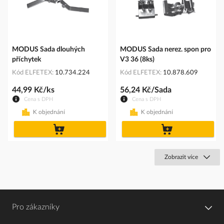
MODUS Sada dlouhých
MODUS Sada nerez. spon pro
příchytek
V3 36 (8ks)
Kód ELFETEX
10.734.224
Kód ELFETEX
10.878.609
44,99 Kč/ks
56,24 Kč/Sada
Cena s DPH
Cena s DPH
K objednání
K objednání
do
do
košíku
košíku
Zobrazit více
Pro zákazníky