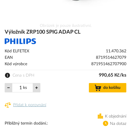
Přeskočit
Obrázek je pouze ilustrativní.
na
Výložník ZRP100 SPIG ADAP CL
začátek
galerie
s
Kód ELFETEX
11.470.362
obrázky
EAN
8719514627079
Kód výrobce
871951462707900
990,65 Kč/ks
Cena s DPH
ks
do košíku
Přidat k porovnání
K objednání
Přibližný termín dodání.
Na dotaz