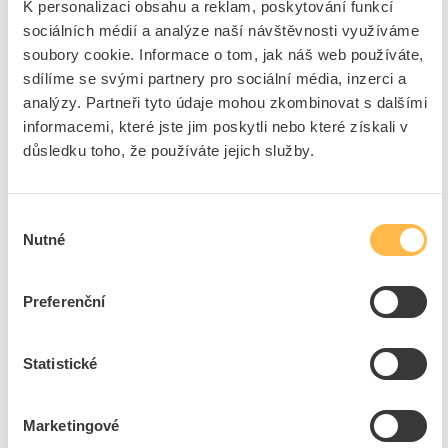
K personalizaci obsahu a reklam, poskytování funkcí
Osvětlovací technika
sociálních médií a analýze naší návštěvnosti využíváme
Průmyslové aplikace
soubory cookie. Informace o tom, jak náš web používáte,
Nabíjecí stanice
sdílíme se svými partnery pro sociální média, inzerci a
analýzy. Partneři tyto údaje mohou zkombinovat s dalšími
Fotovoltaika
informacemi, které jste jim poskytli nebo které získali v
důsledku toho, že používáte jejich služby.
Profi elektrotechnický
portál
Široký sortiment elektromateriálu.
Výběr
Nutné
souhlasu
Přehledné třídění a snadné vyhledávání.
Okamžitý nákup bez čekání.
Preferenční
Výhody registrovaných zákazníků
Ihned nakupujete za velkoobchodní ceny.
Statistické
Skladové zásoby online na všech pobočkách.
Všechny dokumenty přehledně na jednom místě.
Marketingové
Uložení košíků pro pravidelné nákupy.