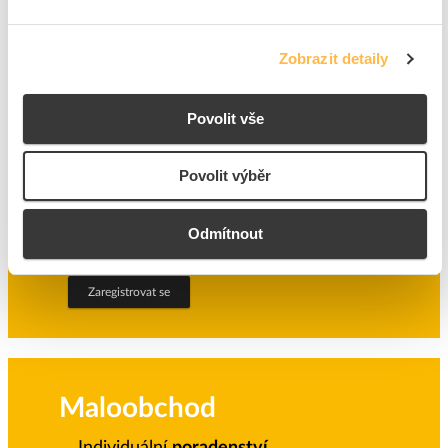
Zobrazit detaily
Velkoobchod
Povolit vše
Všechny
dokumenty
na jednom místě
Uložení košíků
pro pravidelné nákupy
Povolit výběr
Prioritní
odbavení
Odmítnout
Akční nabídky a slevy
Zaregistrovat se
Maloobchod