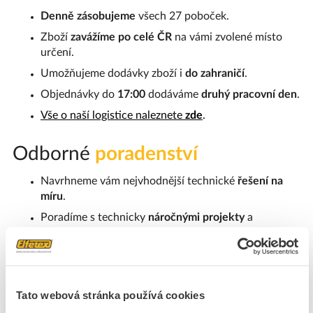
Denně zásobujeme
všech 27 poboček.
Zboží
zavážíme po celé ČR
na vámi zvolené místo
určení.
Umožňujeme dodávky zboží i
do zahraničí
.
Objednávky do
17:00
dodáváme
druhý pracovní den
.
Vše o naší logistice naleznete
zde
.
Odborné
poradenství
Navrhneme vám nejvhodnější technické
řešení na
míru
.
Poradíme s technicky
náročnými projekty
a
specifickými
poptávkami
.
Kvalitní servis našim zákazníkům je pro nás
hlavní
prioritou
.
Tato webová stránka používá cookies
Odborné projektové činnosti