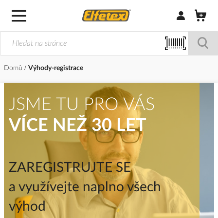
Přihlásit/Regi
Domů
Výhody-registrace
JSME TU PRO VÁS
VÍCE NEŽ 30 LET
ZAREGISTRUJTE SE
a využívejte naplno všech
výhod