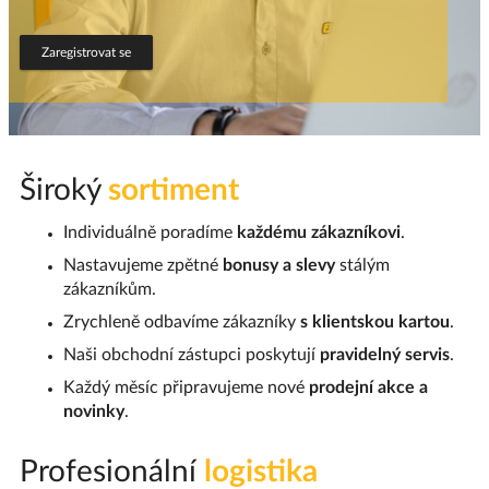
Zaregistrovat se
Široký
sortiment
Individuálně poradíme
každému zákazníkovi
.
Nastavujeme zpětné
bonusy a slevy
stálým
zákazníkům.
Zrychleně odbavíme zákazníky
s klientskou kartou
.
Naši obchodní zástupci poskytují
pravidelný servis
.
Každý měsíc připravujeme nové
prodejní akce a
novinky
.
Profesionální
logistika