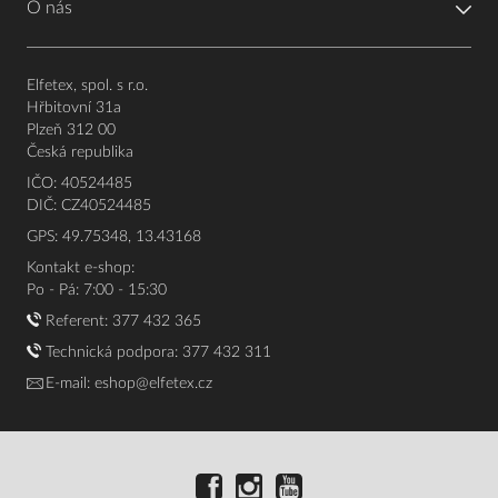
O nás
Elfetex, spol. s r.o.
Hřbitovní 31a
Plzeň 312 00
Česká republika
IČO: 40524485
DIČ: CZ40524485
GPS: 49.75348, 13.43168
Kontakt e-shop:
Po - Pá: 7:00 - 15:30
Referent:
377 432 365
Technická podpora: 377 432 311
E-mail:
eshop@elfetex.cz