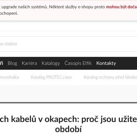
 upgrade našich systémů. Některé služby e-shopu proto
mohou být doča
ochopení.
ři
Blog
Kariéra
Katalogy
Časopis Elfík
Kontakty
tovoltaika
Katalog PROTEC.class
Katalog ochrany před blesk
ch kabelů v okapech: proč jsou užit
období