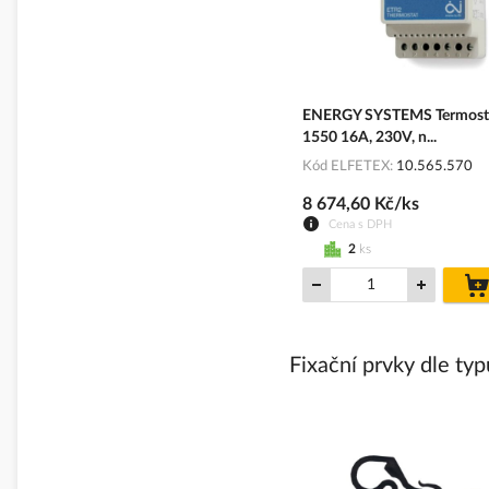
ENERGY SYSTEMS Termost
1550 16A, 230V, n...
Kód ELFETEX
10.565.570
8 674,60 Kč/ks
Cena s DPH
2
ks
Fixační prvky dle ty