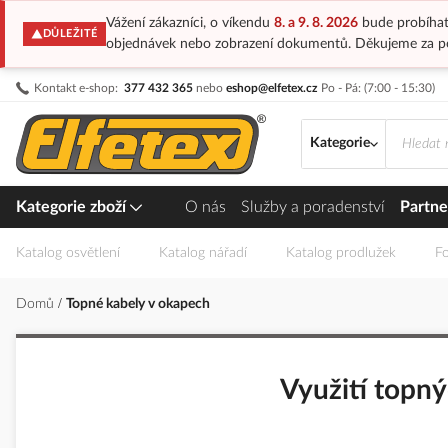
Vážení zákazníci, o víkendu
8. a 9. 8. 2026
bude probíhat
DŮLEŽITÉ
objednávek nebo zobrazení dokumentů. Děkujeme za p
Přejít
Kontakt e-shop:
377 432 365
nebo
eshop@elfetex.cz
Po - Pá: (7:00 - 15:30)
na
obsah
Kategorie
Kategorie zboží
O nás
Služby a poradenství
Partne
Katalog osvětlení
Katalog nářadí
Katalog prodlužek
Fo
Domů
Topné kabely v okapech
Využití topný