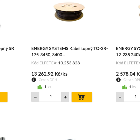
opný SR
ENERGY SYSTEMS Kabel topný TO-2R-
ENERGY SYS
175-3450, 3400...
12-235 240W
Kód ELFETEX
10.253.828
Kód ELFETE
13 262,92 Kč/ks
2 578,04 K
Cena s DPH
Cena s DP
1
ks
1
ks
do
do
košíku
košíku