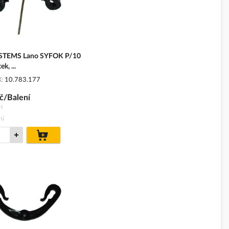
STEMS Lano SYFOK P/10
k, ...
X
10.783.177
č/Balení
H
ní
do
košíku