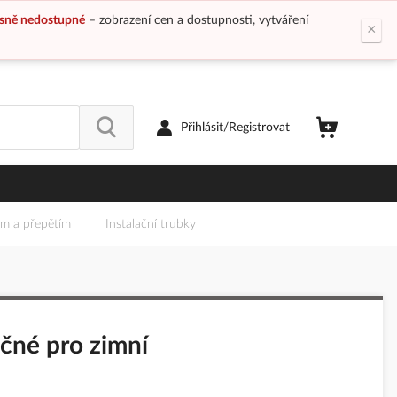
sně nedostupné
– zobrazení cen a dostupnosti, vytváření
×
Přihlásit/Registrovat
em a přepětím
Instalační trubky
ečné pro zimní