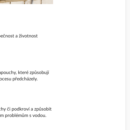
pečnost a životnost
mpouchy, které způsobují
rocesu předcházely.
hy či podkroví a způsobit
ním problémům s vodou.