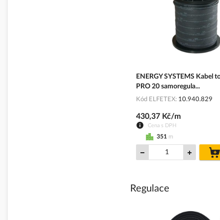
ENERGY SYSTEMS Kabel t
PRO 20 samoregula...
Kód ELFETEX
10.940.829
430,37 Kč/m
Cena s DPH
351
m
Regulace