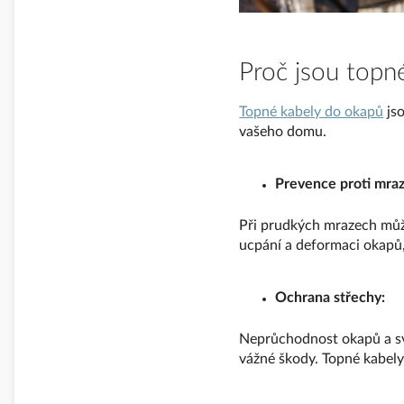
Proč jsou topn
Topné kabely do okapů
jso
vašeho domu.
Prevence proti mraz
Při prudkých mrazech může
ucpání a deformaci okapů,
Ochrana střechy:
Neprůchodnost okapů a sv
vážné škody. Topné kabel