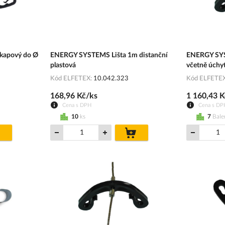
kapový do Ø
ENERGY SYSTEMS Lišta 1m distanční
ENERGY SY
plastová
včetně úchyte
Kód ELFETEX
10.042.323
Kód ELFETE
168,96 Kč/ks
1 160,43 K
Cena s DPH
Cena s DP
10
ks
7
Bale
do
do
košíku
košíku