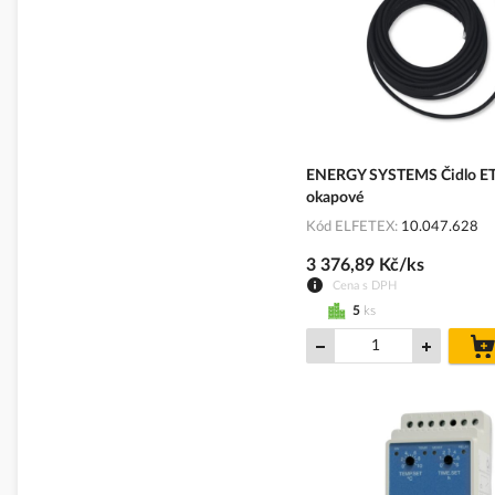
ENERGY SYSTEMS Čidlo E
okapové
Kód ELFETEX
10.047.628
3 376,89 Kč/ks
Cena s DPH
5
ks