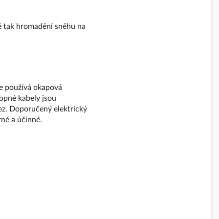
ě tak hromadění sněhu na
se používá okapová
Topné kabely jsou
ez. Doporučený elektrický
né a účinné.