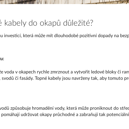
é kabely do okapů důležité?
u investicí, která může mít dlouhodobé pozitivní dopady na bez
u:
 voda v okapech rychle zmrznout a vytvořit ledové bloky či ra
 svodů či fasády. Topné kabely jsou navrženy tak, aby tomuto p
odů způsobuje hromadění vody, která může proniknout do střec
y pomáhají udržovat okapy průchodné a zabraňují tak potenciál