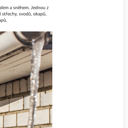
ladem a sněhem. Jednou z
 střechy, svodů, okapů,
apů.