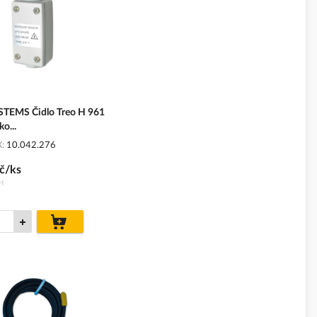
TEMS Čidlo Treo H 961
ko...
X
10.042.276
č/ks
H
do
košíku