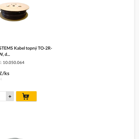
TEMS Kabel topný TO-2R-
, d...
X
10.050.064
č/ks
H
do
košíku