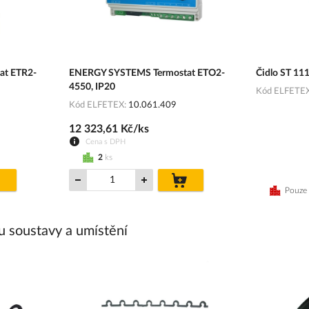
at ETR2-
ENERGY SYSTEMS Termostat ETO2-
Čidlo ST 11
4550, IP20
Kód ELFETE
Kód ELFETEX
10.061.409
12 323,61 Kč/ks
Cena s DPH
2
ks
do
do
košíku
košíku
Pouze 
pu soustavy a umístění