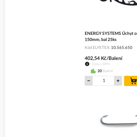
ENERGY SYSTEMS Úchyt o
150mm, bal 25ks
Kód ELFETEX
10.565.650
402,54 Kč/Balení
Cena s DPH
20
Balení