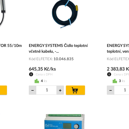
TOR 55/10m
ENERGY SYSTEMS Čidlo teplotní
ENERGY SYS
včetně kabelu, -...
teplotní, ven
Kód ELFETEX
10.046.835
Kód ELFETE
645,35 Kč/ks
2 383,83 K
Cena s DPH
Cena s DP
4
ks
3
ks
do
do
košíku
košíku