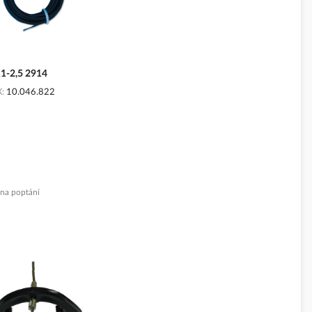
11-2,5 2914
X
10.046.822
na poptání