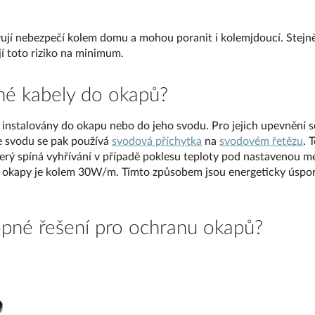
ují nebezpečí kolem domu a mohou poranit i kolemjdoucí. Stejn
jí toto riziko na minimum.
pné kabely do okapů?
 instalovány do okapu nebo do jeho svodu. Pro jejich upevnění 
e svodu se pak používá
svodová příchytka
na
svodovém řetězu
. 
rý spíná vyhřívání v případě poklesu teploty pod nastavenou m
 okapy je kolem 30W/m. Tímto způsobem jsou energeticky úspor
pné řešení pro ochranu okapů?