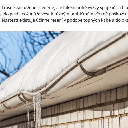
n krásné zasněžené scenérie, ale také mnohé výzvy spojené s ch
h v okapech, což může vést k různým problémům včetně poškození
. Naštěstí existuje účinné řešení v podobě topných kabelů do ok