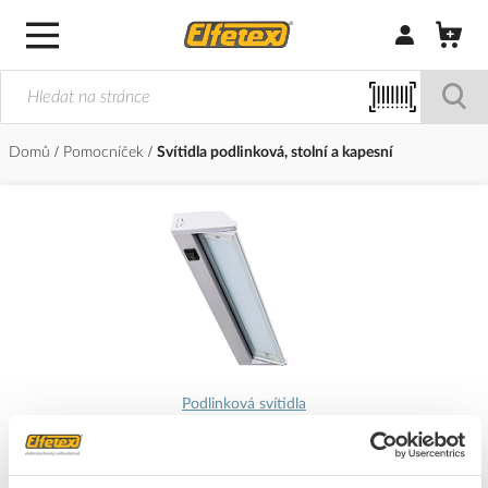
Přihlásit/Regi
Domů
Pomocníček
Svítidla podlinková, stolní a kapesní
Podlinková svítidla