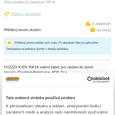
Tento produkt je v balení po 500 m
Přidat k porovnání
K objednání
Přibližný termín dodání.
Na dotaz
Přibližný termín dodání není znám. Po objednání Vám jej upřesníme.
Dostupnost na pobočce zjistíte v detailu produktu.
H1Z2Z2-K/EN 50618 solární kabel, pro uložení do země:
Impact-/Crushing-Resistance, AD8, Dca
H1Z2Z2-K, optimalizovaná verzePreviousNext
H1Z2Z2-K - zesítěný fotovoltaický (PV)/solární kabel podle EN
50618, odolný proti UV/ozónu, UL Crushing- & Impact-Resistance
Test (UL zkouška odolnosti proti rozdrcení a nárazu), AD8, k uložení
Tato webová stránka používá cookies
do země, CPR Dca
AD8 - trvalé ponoření
K personalizaci obsahu a reklam, poskytování funkcí
Test mechanické odolnosti při uložení do země podle UL 854
sociálních médií a analýze naší návštěvnosti využíváme