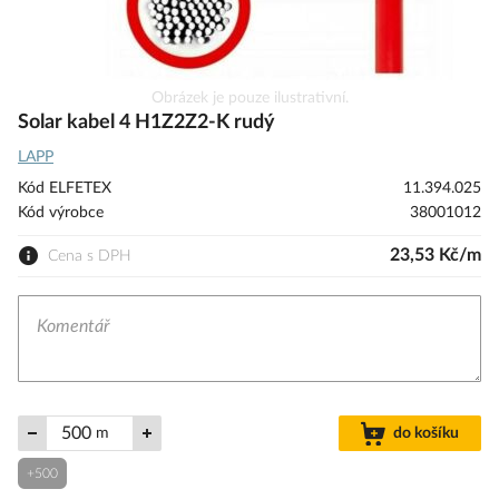
Přeskočit
Obrázek je pouze ilustrativní.
na
Solar kabel 4 H1Z2Z2-K rudý
začátek
LAPP
galerie
s
Kód ELFETEX
11.394.025
obrázky
Kód výrobce
38001012
23,53 Kč/m
Cena s DPH
m
do košíku
+500