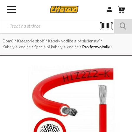
Přihlásit/Regi
Domů
Kategorie zboží
Kabely vodiče a příslušenství
Kabely a vodiče
Speciální kabely a vodiče
Pro fotovoltaiku
Přeskočit
na
konec
galerie
s
obrázky