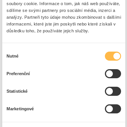
Crushing- & Impact-Resistance Test
soubory cookie. Informace o tom, jak náš web používáte,
CPR klasifikace Dca
sdílíme se svými partnery pro sociální média, inzerci a
analýzy. Partneři tyto údaje mohou zkombinovat s dalšími
Značka
LAPP
informacemi, které jste jim poskytli nebo které získali v
důsledku toho, že používáte jejich služby.
Flexibilní kabely
Jmenovitý průřez vodiče
4 mm²
Výběr
Barva pláště
Červená
Nutné
souhlasu
Jmenovité napětí U
10000 V
Preferenční
Ke stažení
Statistické
Technické dokumenty
Marketingové
Technická specifikace.pdf