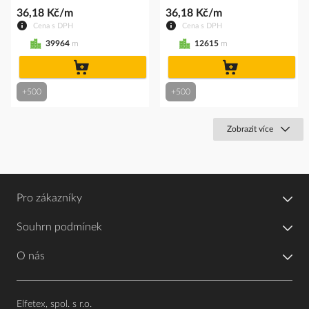
36,18 Kč/m
36,18 Kč/m
Cena s DPH
Cena s DPH
39964
m
12615
m
do
do
košíku
košíku
+500
+500
Zobrazit více
Pro zákazníky
Souhrn podmínek
O nás
Elfetex, spol. s r.o.