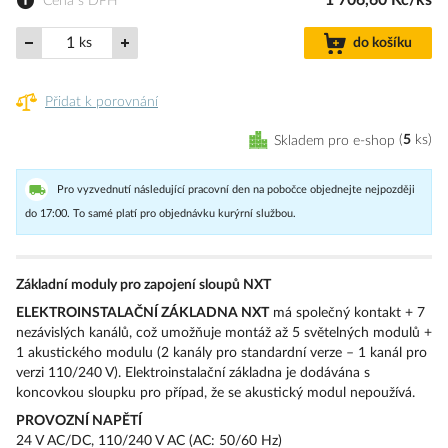
1 706,60 Kč/ks
Cena s DPH
ks
do košíku
Přidat k porovnání
Skladem pro e-shop
5
ks
Pro vyzvednutí následující pracovní den na pobočce objednejte nejpozději
do 17:00. To samé platí pro objednávku kurýrní službou.
Základní moduly pro zapojení sloupů NXT
ELEKTROINSTALAČNÍ ZÁKLADNA NXT
má společný kontakt + 7
nezávislých kanálů, což umožňuje montáž až 5 světelných modulů +
1 ​​akustického modulu (2 kanály pro standardní verze – 1 kanál pro
verzi 110/240 V). Elektroinstalační základna je dodávána s
koncovkou sloupku pro případ, že se akustický modul nepoužívá.
PROVOZNÍ NAPĚTÍ
24 V AC/DC, 110/240 V AC (AC: 50/60 Hz)