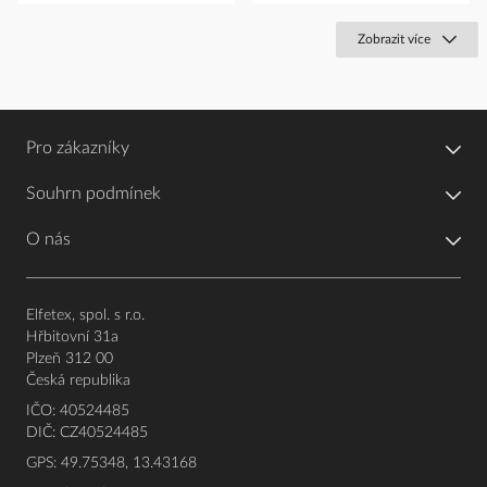
Zobrazit více
Pro zákazníky
Souhrn podmínek
O nás
Elfetex, spol. s r.o.
Hřbitovní 31a
Plzeň 312 00
Česká republika
IČO: 40524485
DIČ: CZ40524485
GPS: 49.75348, 13.43168