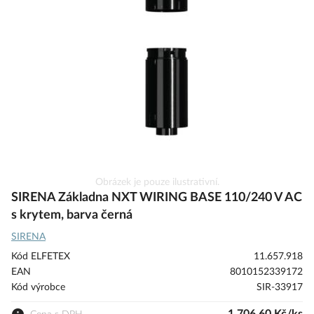
galerie
s
obrázky
Přeskočit
Obrázek je pouze ilustrativní.
na
SIRENA Základna NXT WIRING BASE 110/240 V AC
začátek
s krytem, barva černá
galerie
SIRENA
s
obrázky
Kód ELFETEX
11.657.918
EAN
8010152339172
Kód výrobce
SIR-33917