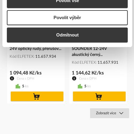
Povolit vše
Povolit výběr
Odmítnout
SIRENA Modul NXT FLA
SIRENA Modul NXT
24V optický rudý, přerušov...
SOUNDER 12-24V
akustický černý...
Kód ELFETEX
11.657.934
Kód ELFETEX
11.657.931
1 094,48 Kč/ks
1 144,62 Kč/ks
Cena s DPH
Cena s DPH
5
ks
5
ks
do
do
košíku
košíku
Zobrazit více