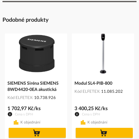
Podobné produkty
SIEMENS Siréna SIEMENS
Modul SL4-PIB-800
8WD4420-0EA akustická
Kód ELFETEX
11.085.202
Kód ELFETEX
10.738.926
1 702,97 Kč/ks
3 400,25 Kč/ks
Cena s DPH
Cena s DPH
K objednání
K objednání
do
do
košíku
košíku