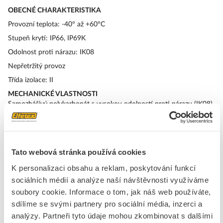
OBECNÉ CHARAKTERISTIKA
Provozní teplota: -40° až +60°C
Stupeň krytí: IP66, IP69K
Odolnost proti nárazu: IK08
Nepřetržitý provoz
Třída izolace: II
MECHANICKÉ VLASTNOSTI
Samozhášivý polykarbonát s vysokou odolností proti nárazu (IK08),
vhodný pro venkovní použití díky krytí IP66-IP69K, které je
zajištěno těsněním EPDM na každém modulu.
PRO KONFIGURACE SLOUPŮ JSOU VYŽADOVÁNY MONTÁŽNÍ
ZÁKLADNY NXT.
Tato webová stránka používá cookies
K personalizaci obsahu a reklam, poskytování funkcí
Značka
SIRENA
sociálních médií a analýze naší návštěvnosti využíváme
soubory cookie. Informace o tom, jak náš web používáte,
Moduly signálních sloupků, patky bez trubky
sdílíme se svými partnery pro sociální média, inzerci a
analýzy. Partneři tyto údaje mohou zkombinovat s dalšími
Barva
Černá