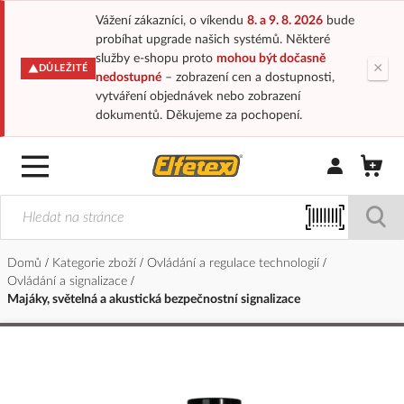
Vážení zákazníci, o víkendu
8. a 9. 8. 2026
bude
probíhat upgrade našich systémů. Některé
služby e-shopu proto
mohou být dočasně
×
DŮLEŽITÉ
nedostupné
– zobrazení cen a dostupnosti,
vytváření objednávek nebo zobrazení
dokumentů. Děkujeme za pochopení.
Přihlásit/Regi
Domů
Kategorie zboží
Ovládání a regulace technologií
Ovládání a signalizace
Majáky, světelná a akustická bezpečnostní signalizace
Přeskočit
na
konec