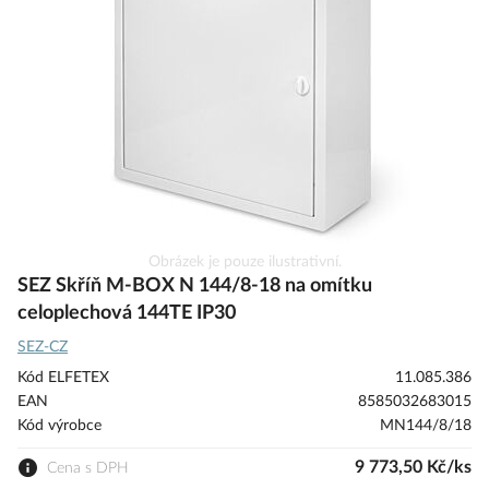
s
obrázky
Přeskočit
Obrázek je pouze ilustrativní.
na
SEZ Skříň M-BOX N 144/8-18 na omítku
začátek
celoplechová 144TE IP30
galerie
SEZ-CZ
s
obrázky
Kód ELFETEX
11.085.386
EAN
8585032683015
Kód výrobce
MN144/8/18
9 773,50 Kč/ks
Cena s DPH