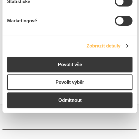
Statistické
Počet dveří
1
Stupeň krytí (IP)
IP30
Marketingové
Ke stažení
Zobrazit detaily
Technické dokumenty
Povolit vše
Technická specifikace.pdf
Povolit výběr
Odmítnout