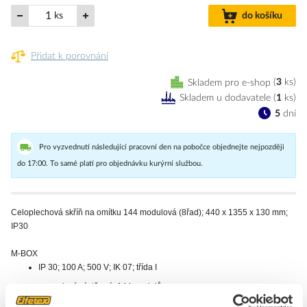
ks
do košíku
Přidat k porovnání
Skladem pro e-shop
3
ks
Skladem u dodavatele
(
1
ks
)
5
dní
Pro vyzvednutí následující pracovní den na pobočce objednejte nejpozději
do 17:00. To samé platí pro objednávku kurýrní službou.
Celoplechová skříň na omítku 144 modulová (8řad); 440 x 1355 x 130 mm;
IP30
M-BOX
IP 30; 100 A; 500 V; IK 07; třída I
provedení nástěnné, 144 modulů
elegentní a čistý design