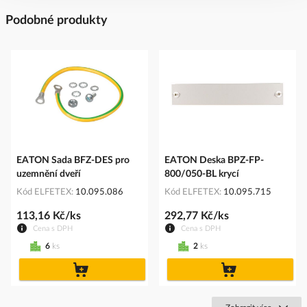
Podobné produkty
EATON Sada BFZ-DES pro
EATON Deska BPZ-FP-
uzemnění dveří
800/050-BL krycí
Kód ELFETEX
10.095.086
Kód ELFETEX
10.095.715
113,16 Kč/ks
292,77 Kč/ks
Cena s DPH
Cena s DPH
6
ks
2
ks
do
do
košíku
košíku