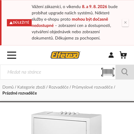
Vážení zákazníci, o víkendu
8. a 9. 8. 2026
bude
probíhat upgrade našich systémů. Některé
služby e-shopu proto
mohou být dočasně
×
DŮLEŽITÉ
nedostupné
– zobrazení cen a dostupnosti,
vytváření objednávek nebo zobrazení
dokumentů. Děkujeme za pochopení.
Přihlásit/Regi
Domů
Kategorie zboží
Rozvaděče
Průmyslové rozvaděče
Prázdné rozvaděče
Přeskočit
na
konec
galerie