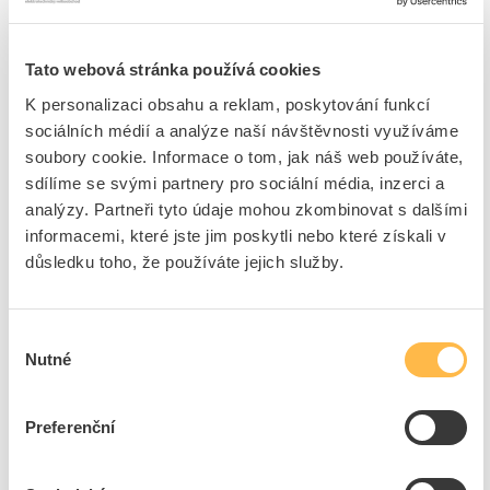
materián - lakovaný kov, barva bílá (RAL 9003)
vybavené DIN, svorkovnicemi a montážní sadou
Tato webová stránka používá cookies
max. 40°C, mín. -5°C
K personalizaci obsahu a reklam, poskytování funkcí
komfortní prostor pro uložení vodičů ve všech potřebných směrech
sociálních médií a analýze naší návštěvnosti využíváme
vedení
soubory cookie. Informace o tom, jak náš web používáte,
dveře uzemněné a uzpůsobené pro pravolevé otvírání
sdílíme se svými partnery pro sociální média, inzerci a
analýzy. Partneři tyto údaje mohou zkombinovat s dalšími
Značka
SEZ-CZ
informacemi, které jste jim poskytli nebo které získali v
důsledku toho, že používáte jejich služby.
Rozváděče (prázdné)
Barva
Bílá
Výběr
Šířka
440 mm
Nutné
souhlasu
Výška
1355 mm
Hloubka
130 mm
Preferenční
číslo RAL
9003
S montážní deskou
Ano