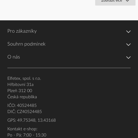
Zobrazit více
Pro zákazníky
Souhrn podmínek
O nás
Elfetex, spol. s r.o.
Hřbitovní 31a
Plzeň 312 00
Česká republika
IČO: 40524485
DIČ: CZ40524485
GPS: 49.75348, 13.43168
Kontakt e-shop:
Po - Pá: 7:00 - 15:30