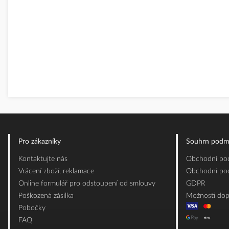
Pro zákazníky
Souhrn podm
Kontaktujte nás
Obchodní pod
Vrácení zboží, reklamace
Obchodní pod
Online formulář pro odstoupení od smlouvy
GDPR
Poškozená zásilka
Možnosti dop
Pobočky
FAQ