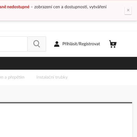
sně nedostupné
– zobrazení cen a dostupnosti, vytváření
×
Přihlásit/Registrovat
em a přepětím
Instalační trubky