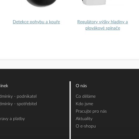
Detekce pohybu a kouře
Regulátory výšky hladiny a
plovákové spínače
ínek
O nás
mínky - podnikatel
Co děláme
mínky - spotřebitel
Kdo jsme
Pracujte pro nás
ravy a platby
Aktuality
O e-shopu