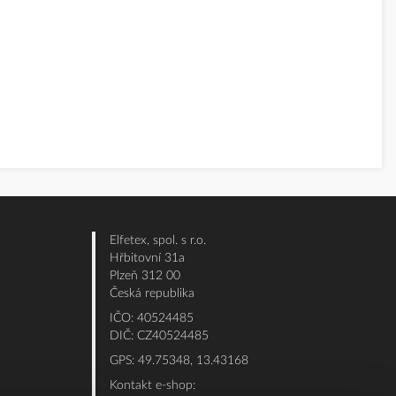
Elfetex, spol. s r.o.
Hřbitovní 31a
Plzeň 312 00
Česká republika
IČO: 40524485
DIČ: CZ40524485
GPS: 49.75348, 13.43168
Kontakt e-shop: