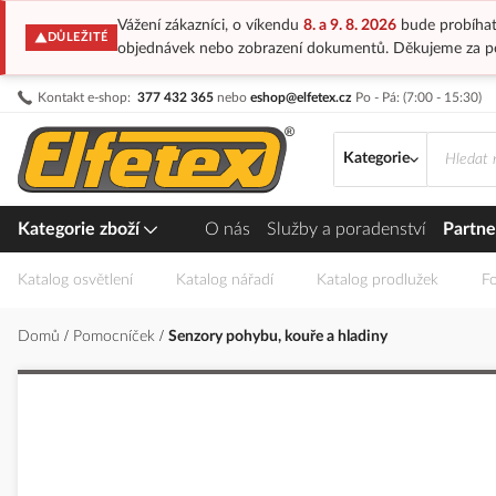
Vážení zákazníci, o víkendu
8. a 9. 8. 2026
bude probíhat
DŮLEŽITÉ
objednávek nebo zobrazení dokumentů. Děkujeme za p
Přejít
Kontakt e-shop:
377 432 365
nebo
eshop@elfetex.cz
Po - Pá: (7:00 - 15:30)
na
obsah
Kategorie
Kategorie zboží
O nás
Služby a poradenství
Partne
Katalog osvětlení
Katalog nářadí
Katalog prodlužek
Fo
Domů
Pomocníček
Senzory pohybu, kouře a hladiny