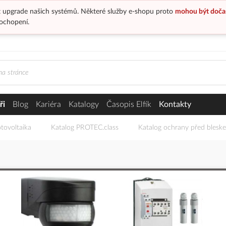
 upgrade našich systémů. Některé služby e-shopu proto
mohou být doča
ochopení.
ři
Blog
Kariéra
Katalogy
Časopis Elfík
Kontakty
tovoltaika
Katalog PROTEC.class
Katalog ochrany před blesk