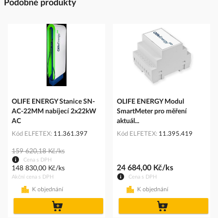
Podobné produkty
OLIFE ENERGY Stanice SN-
OLIFE ENERGY Modul
AC-22MM nabíjecí 2x22kW
SmartMeter pro měření
AC
aktuál...
Kód ELFETEX
11.361.397
Kód ELFETEX
11.395.419
159 620,18 Kč/ks
Cena s DPH
24 684,00 Kč/ks
148 830,00 Kč/ks
Akční cena s DPH
Cena s DPH
K objednání
K objednání
do
do
košíku
košíku