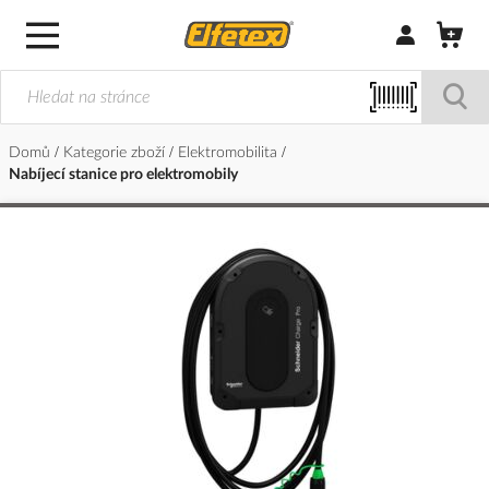
Přihlásit/Regi
Domů
Kategorie zboží
Elektromobilita
Nabíjecí stanice pro elektromobily
Přeskočit
na
konec
galerie
s
obrázky