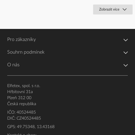
Zobrazit více
Pro zákazníky
Souhrn podmínek
O nás
Elfetex, spol. s r.o.
Hřbitovní 31a
Plzeň 312 00
Česká republika
IČO: 40524485
DIČ: CZ40524485
GPS: 49.75348, 13.43168