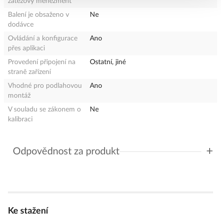
zátěžový menežment
Balení je obsaženo v
Ne
dodávce
Ovládání a konfigurace
Ano
přes aplikaci
Provedení připojení na
Ostatní, jiné
straně zařízení
Vhodné pro podlahovou
Ano
montáž
V souladu se zákonem o
Ne
kalibraci
+
Odpovědnost za produkt
GPSR Details
Schneider Electric CZ, s.r.o.
Adresa: U Trezorky 921/2, 158 00 Praha 5, ČR
Telefon: +420 225 382 919
E-mail:
podpora@se.com
Ke stažení
https://www.se.com/cz/cs