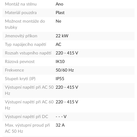
Montáž na stěnu
Ano
Materiál pouzdra
Plast
Možnost montáže do
Ne
trubky
Jmenovitý příkon
22 kW
Typ napájecího napětí
AC
Rozsah vstupního napětí
220 - 415 V
Rázová pevnost
IK10
Frekvence
50/60 Hz
Stupeň krytí (IP)
IP55
Výstupní napětí při AC 50
220 - 415 V
Hz
Výstupní napětí při AC 60
220 - 415 V
Hz
Výstupní napětí při DC
- - - V
Max. výstupní proud při
32 A
AC 50 Hz