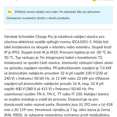
Přibližný termín dodání není znám. Po objednání Vám jej upřesníme.
Dostupnost na pobočce zjistíte v detailu produktu.
Výrobek Schneider Charge Pro je nástěnná nabíjecí stanice pro
všechna elektrická vozidla splňující normu IEC61851-1. Může být
také instalována na sloupek v interiéru nebo exteriéru. Stupeň krytí
IP je IP55. Stupeň krytí IK je IK10. Provozní teplota je od -30 °C do
50 °C. Typ výstupu je 7m integrovaný kabel s konektorem T2,
instalovaný ve spodní části stanice. Jmenovitý výstupní výkon závisí
na způsobu napájení výrobku. Při jednofázovém napájení je 7,4 kW
se jmenovitým nabíjecím proudem 32 A při napětí 230 V (220 až
240 V) s frekvencí 50/60 Hz. Je 11 kW nebo 22 kW pro třífázové
napájení při jmenovitém nabíjecím proudu 16 A, resp. 32 A při
napětí 400 V (380 V až 415 V) s frekvencí 50/60 Hz. Pro
uzemňovací systém TN-S, TN-C, TT nebo IT 230. Nabíjecí stanice
se snadno instaluje a uvádí do provozu. Doporučuje se pro
domácnosti nebo vozové parky. Rozměry jsou (š) 292 mm x (v) 418
mm x (h) 119 mm. Hmotnost výrobku je 7 kg. Jeho barva je černá
(RAL 9005). Je vybavena vestavěnou ochranou proti reziduálnímu