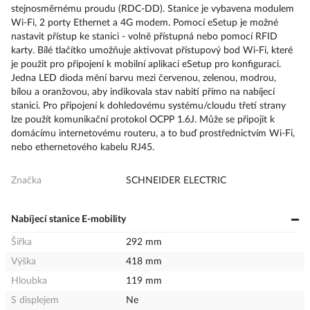
stejnosměrnému proudu (RDC-DD). Stanice je vybavena modulem
Wi-Fi, 2 porty Ethernet a 4G modem. Pomocí eSetup je možné
nastavit přístup ke stanici - volně přístupná nebo pomocí RFID
karty. Bílé tlačítko umožňuje aktivovat přístupový bod Wi-Fi, které
je použit pro připojení k mobilní aplikaci eSetup pro konfiguraci.
Jedna LED dioda mění barvu mezi červenou, zelenou, modrou,
bílou a oranžovou, aby indikovala stav nabití přímo na nabíjecí
stanici. Pro připojení k dohledovému systému/cloudu třetí strany
lze použít komunikační protokol OCPP 1.6J. Může se připojit k
domácímu internetovému routeru, a to buď prostřednictvím Wi-Fi,
nebo ethernetového kabelu RJ45.
Značka
SCHNEIDER ELECTRIC
Nabíjecí stanice E-mobility
Šířka
292 mm
Výška
418 mm
Hloubka
119 mm
S displejem
Ne