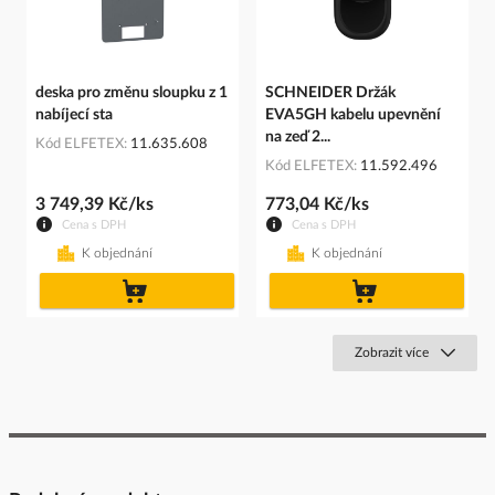
deska pro změnu sloupku z 1
SCHNEIDER Držák
nabíjecí sta
EVA5GH kabelu upevnění
na zeď 2...
Kód ELFETEX
11.635.608
Kód ELFETEX
11.592.496
3 749,39 Kč/ks
773,04 Kč/ks
Cena s DPH
Cena s DPH
K objednání
K objednání
do
do
košíku
košíku
Zobrazit více