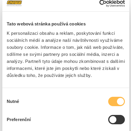
blízkého pole)
Použitelné v síti WLAN
Ano
Délka nabíjecího kabelu
7 m
Tato webová stránka používá cookies
Kompatibilní s Apple
Ne
K personalizaci obsahu a reklam, poskytování funkcí
Home Kit
sociálních médií a analýze naší návštěvnosti využíváme
Kompatibilní s Google
Ne
soubory cookie. Informace o tom, jak náš web používáte,
asistentem
sdílíme se svými partnery pro sociální média, inzerci a
Kompatibilní s Amazon
Ne
analýzy. Partneři tyto údaje mohou zkombinovat s dalšími
Alexa
informacemi, které jste jim poskytli nebo které získali v
Rádiový standard 5G
Ne
důsledku toho, že používáte jejich služby.
Radiový standard 4G
Ano
S přepěťovým ochranným
Ne
modulem
Výběr
Síťovatelný jako Master
Ne
Nutné
souhlasu
DC-detekce zbytkového
Ano
proudu
Preferenční
Detekce svařeného
Ano
ochranného kontaktu