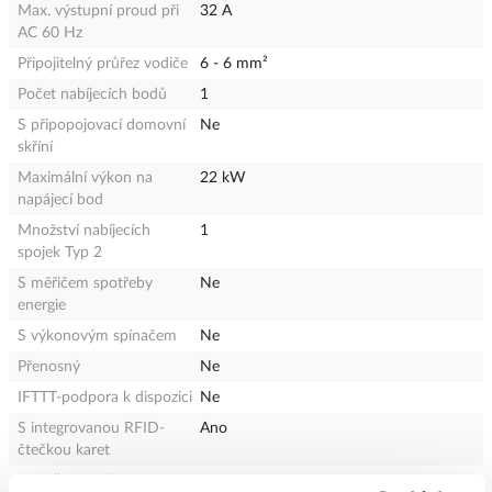
Max. výstupní proud při
32 A
AC 60 Hz
Připojitelný průřez vodiče
6 - 6 mm²
Počet nabíjecích bodů
1
S připopojovací domovní
Ne
skříní
Maximální výkon na
22 kW
napájecí bod
Množství nabíjecích
1
spojek Typ 2
S měřičem spotřeby
Ne
energie
S výkonovým spínačem
Ne
Přenosný
Ne
IFTTT-podpora k dispozici
Ne
S integrovanou RFID-
Ano
čtečkou karet
NFC (komunikace
Ano