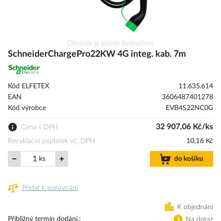
Přeskočit
Obrázek je pouze ilustrativní.
na
SchneiderChargePro22KW 4G integ. kab. 7m
začátek
galerie
s
Kód ELFETEX
11.635.614
obrázky
EAN
3606487401278
Kód výrobce
EVB4S22NC0G
32 907,06 Kč/ks
Cena s DPH
Recyklační poplatek vč. DPH
10,16 Kč
ks
do košíku
Přidat k porovnání
K objednání
Přibližný termín dodání.
Na dotaz