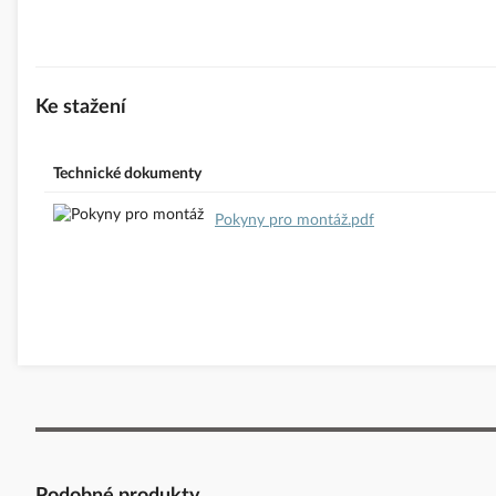
Adresa:U Trezorky 921/2, 158 00 Praha 5, ČR
Telefon: +420 225 382 919
E-mail:
podpora@se.com
https://www.se.com/cz/cs
Ke stažení
Bezpečnostní dokumenty dodavatele:
Bezpečnostní dokumenty d
Technické dokumenty
Pokyny pro montáž.pdf