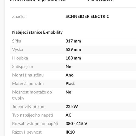
s
obrázky
Značka
SCHNEIDER ELECTRIC
Nabíjecí stanice E-mobility
Šířka
317 mm
Výška
529 mm
Hloubka
183 mm
S displejem
Ne
Montáž na stěnu
Ano
Materiál pouzdra
Plast
Možnost montáže do
Ne
trubky
Jmenovitý příkon
22 kW
Typ napájecího napětí
AC
Rozsah vstupního napětí
380 - 415 V
Rázová pevnost
IK10