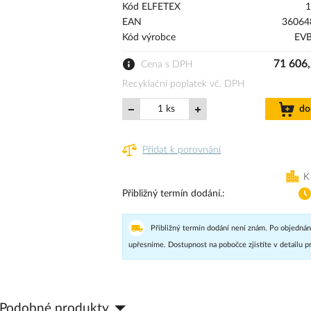
Kód ELFETEX
1
EAN
36064
Kód výrobce
EV
71 606,
Cena s DPH
Recyklační poplatek vč. DPH
ks
do
Přidat k porovnání
K
Přibližný termín dodání.
Přibližný termín dodání není znám. Po objednán
upřesníme. Dostupnost na pobočce zjistíte v detailu p
Podobné produkty