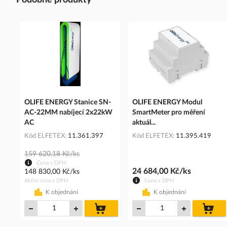
Podobné produkty
OLIFE ENERGY Stanice SN-
OLIFE ENERGY Modul
AC-22MM nabíjecí 2x22kW
SmartMeter pro měření
AC
aktuál...
Kód ELFETEX
11.361.397
Kód ELFETEX
11.395.419
159 620,18 Kč/ks
Cena s DPH
24 684,00 Kč/ks
148 830,00 Kč/ks
Akční cena s DPH
Cena s DPH
K objednání
K objednání
do
do
košíku
koš