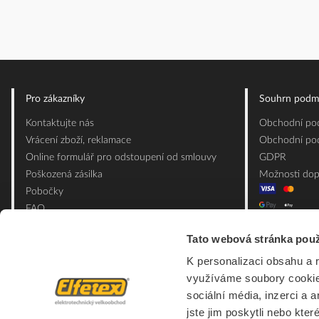
Pro zákazníky
Souhrn podm
Kontaktujte nás
Obchodní pod
Vrácení zboží, reklamace
Obchodní pod
Online formulář pro odstoupení od smlouvy
GDPR
Poškozená zásilka
Možnosti dop
Pobočky
FAQ
Slovník pojmů
Tato webová stránka použ
Mapa webu
K personalizaci obsahu a 
Ceník obalových materiálů
využíváme soubory cookie.
sociální média, inzerci a 
jste jim poskytli nebo kter