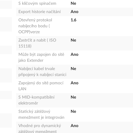
S klíčovým spínačem
Ne
Export historie načítání
Ano
Otevřený protokol
1.6
nabíjecího bodu (
OCPP)verze
Zastrčit a nabít ( ISO
Ne
15118)
Může být zapojen do sítě
Ano
jako Extender
Nabíjecí kabel trvale
Ne
připojený k nabíjecí stanici
Zapojený do sítě pomocí
Ano
LAN
S MID-kompatibilní
Ne
elektroměr
Statický zátěžový
Ne
menežment je integrován
Vhodné pro dynamický
Ano
zátěžový menežment