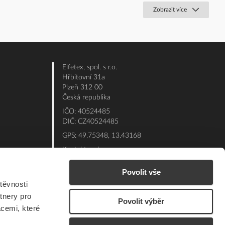
Zobrazit více
Elfetex, spol. s r.o.
Hřbitovní 31a
Plzeň 312 00
Česká republika
IČO: 40524485
DIČ: CZ40524485
GPS: 49.75348, 13.43168
Kontakt e-shop:
Po - Pá: 7:00 - 15:30
Povolit vše
Referent:
377 432 365
těvnosti
Technická podpora: 377 432 311
tnery pro
Povolit výběr
E-mail:
eshop@elfetex.cz
acemi, které