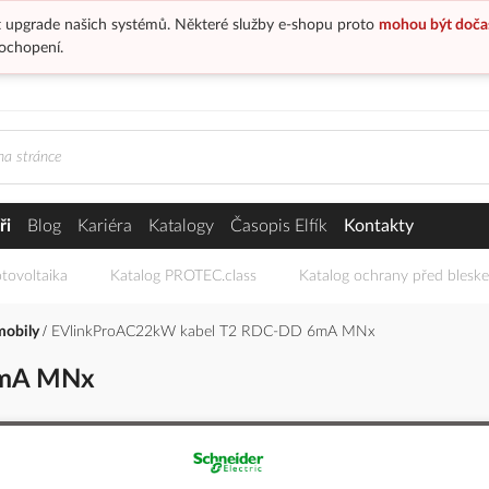
 upgrade našich systémů. Některé služby e-shopu proto
mohou být doča
ochopení.
ři
Blog
Kariéra
Katalogy
Časopis Elfík
Kontakty
tovoltaika
Katalog PROTEC.class
Katalog ochrany před blesk
omobily
EVlinkProAC22kW kabel T2 RDC-DD 6mA MNx
6mA MNx