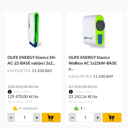
OLIFE ENERGY Stanice SN-
OLIFE ENERGY Stanice
AC-22-BASE nabíjecí 2x2...
Wallbox AC 1x22kW-BASE
n...
Kód ELFETEX
11.430.865
Kód ELFETEX
11.430.849
138 856,58 Kč/ks
24 926,48 Kč/ks
Cena s DPH
Cena s DPH
129 470,00 Kč/ks
23 242,16 Kč/ks
Akční cena s DPH
Akční cena s DPH
K objednání
1
ks
do
do
íku
košíku
košíku