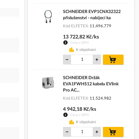
SCHNEIDER EVP1CNX32322
příslušenství - nabíjecí ka
Kód ELFETEX
11.496.779
13 722,82 Kč/ks
Cena s DPH
K objednání
do
košíku
SCHNEIDER Držák
EVA1FWHS12 kabelu EVlink
Pro AC...
Kód ELFETEX
11.524.982
4 942,18 Kč/ks
Cena s DPH
K objednání
do
košíku