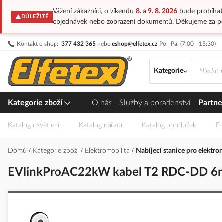
Vážení zákazníci, o víkendu
8. a 9. 8. 2026
bude probíhat
DŮLEŽITÉ
objednávek nebo zobrazení dokumentů. Děkujeme za p
Přejít
Kontakt e-shop:
377 432 365
nebo
eshop@elfetex.cz
Po - Pá: (7:00 - 15:30)
na
obsah
Kategorie
Kategorie zboží
O nás
Služby a poradenství
Partne
Katalog osvětlení
Katalog nářadí
Katalog prodlužek
Fo
Domů
Kategorie zboží
Elektromobilita
Nabíjecí stanice pro elektr
EVlinkProAC22kW kabel T2 RDC-DD 
Přeskočit
na