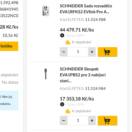
1.592.498
SCHNEIDER Sada rozvaděče
86841945
EVA1RFKS2 EVlink Pro A...
B3S22NC0
Kód ELFETEX
11.524.988
28 Kč/ks
44 479,71 Kč/ks
10,16 Kč
Cena s DPH
K objednání
 košíku
do
košíku
SCHNEIDER Sloupek
 objednání
EVA1PBS2 pro 2 nabíjecí
stani...
Na dotaz
Kód ELFETEX
11.524.984
í Vám jej
17 353,18 Kč/ks
roduktu.
Cena s DPH
K objednání
do
košíku