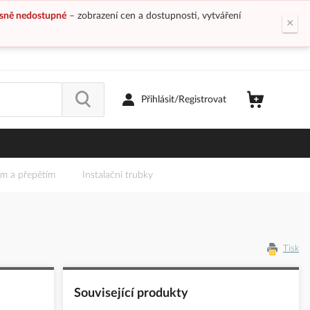
sně nedostupné
– zobrazení cen a dostupnosti, vytváření
×
Přihlásit/Registrovat
em a přepětím
Instalační trubky
Tisk
Související produkty