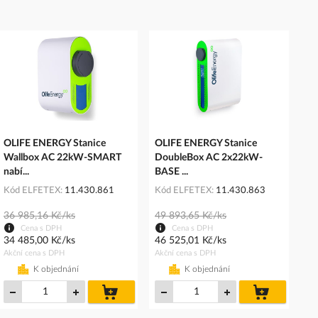
OLIFE ENERGY Stanice
OLIFE ENERGY Stanice
Wallbox AC 22kW-SMART
DoubleBox AC 2x22kW-
nabí...
BASE ...
Kód ELFETEX
11.430.861
Kód ELFETEX
11.430.863
36 985,16 Kč/ks
49 893,65 Kč/ks
Cena s DPH
Cena s DPH
34 485,00 Kč/ks
46 525,01 Kč/ks
Akční cena s DPH
Akční cena s DPH
K objednání
K objednání
do
do
košíku
košíku