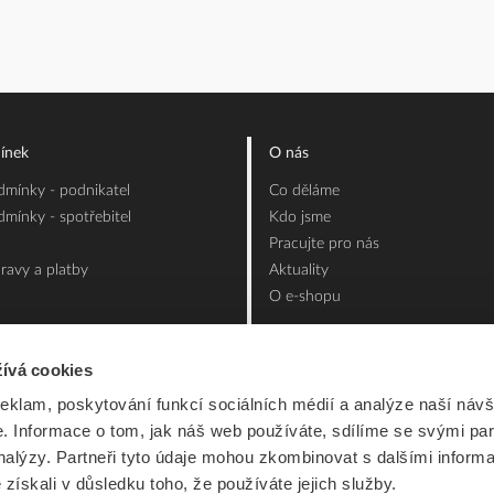
ínek
O nás
mínky - podnikatel
Co děláme
mínky - spotřebitel
Kdo jsme
Pracujte pro nás
ravy a platby
Aktuality
O e-shopu
ívá cookies
reklam, poskytování funkcí sociálních médií a analýze naší návš
 Informace o tom, jak náš web používáte, sdílíme se svými par
analýzy. Partneři tyto údaje mohou zkombinovat s dalšími inform
é získali v důsledku toho, že používáte jejich služby.