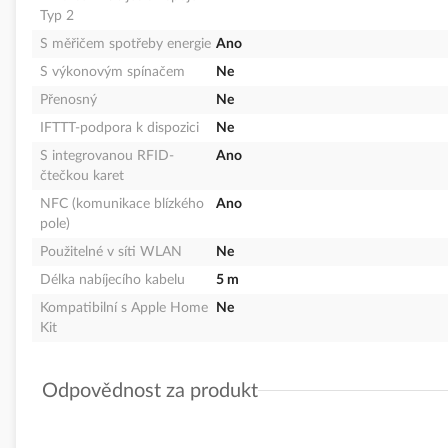
Typ 2
S měřičem spotřeby energie
Ano
S výkonovým spínačem
Ne
Přenosný
Ne
IFTTT-podpora k dispozici
Ne
S integrovanou RFID-
Ano
čtečkou karet
NFC (komunikace blízkého
Ano
pole)
Použitelné v síti WLAN
Ne
Délka nabíjecího kabelu
5 m
Kompatibilní s Apple Home
Ne
Kit
Odpovědnost za produkt
GPSR Details
Schneider Electric CZ, s.r.o.