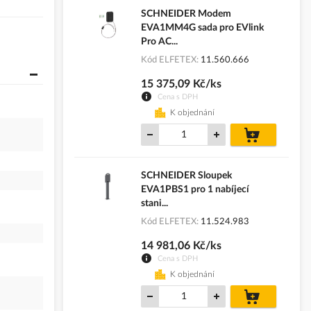
SCHNEIDER Modem
EVA1MM4G sada pro EVlink
Pro AC...
Kód ELFETEX
11.560.666
15 375,09 Kč/ks
Cena s DPH
K objednání
do
košíku
SCHNEIDER Sloupek
EVA1PBS1 pro 1 nabíjecí
stani...
Kód ELFETEX
11.524.983
14 981,06 Kč/ks
Cena s DPH
K objednání
do
košíku