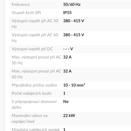
Frekvence
50/60 Hz
Stupeň krytí (IP)
IP55
Výstupní napětí při AC 50
380 - 415 V
Hz
Výstupní napětí při AC 60
380 - 415 V
Hz
Výstupní napětí při DC
- - - V
Max. výstupní proud při AC
32 A
50 Hz
Max. výstupní proud při AC
32 A
60 Hz
Připojitelný průřez vodiče
10 - 10 mm²
Počet nabíjecích bodů
1
S připopojovací domovní
Ne
skříní
Maximální výkon na
22 kW
napájecí bod
Množství nabíjecích spojek
1