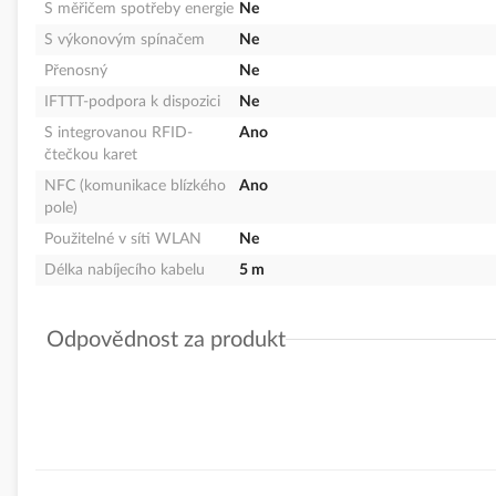
S měřičem spotřeby energie
Ne
S výkonovým spínačem
Ne
Přenosný
Ne
IFTTT-podpora k dispozici
Ne
S integrovanou RFID-
Ano
čtečkou karet
NFC (komunikace blízkého
Ano
pole)
Použitelné v síti WLAN
Ne
Délka nabíjecího kabelu
5 m
Odpovědnost za produkt
GPSR Details
Schneider Electric CZ, s.r.o.
Adresa:U Trezorky 921/2, 158 00 Praha 5, ČR
Telefon: +420 225 382 919
E-mail:
podpora@se.com
https://www.se.com/cz/cs