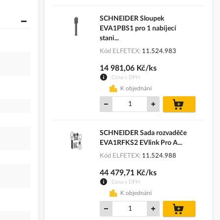
SCHNEIDER Sloupek
EVA1PBS1 pro 1 nabíjecí
stani...
Kód ELFETEX
11.524.983
14 981,06 Kč/ks
Cena s DPH
K objednání
do
košíku
SCHNEIDER Sada rozvaděče
EVA1RFKS2 EVlink Pro A...
Kód ELFETEX
11.524.988
44 479,71 Kč/ks
Cena s DPH
K objednání
do
košíku