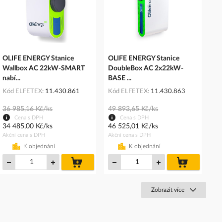
OLIFE ENERGY Stanice
OLIFE ENERGY Stanice
Wallbox AC 22kW-SMART
DoubleBox AC 2x22kW-
nabí...
BASE ...
Kód ELFETEX
11.430.861
Kód ELFETEX
11.430.863
36 985,16 Kč/ks
49 893,65 Kč/ks
Cena s DPH
Cena s DPH
34 485,00 Kč/ks
46 525,01 Kč/ks
Akční cena s DPH
Akční cena s DPH
K objednání
K objednání
do
do
košíku
košíku
Zobrazit více