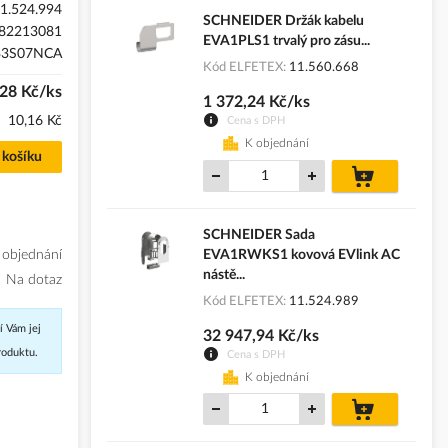
1.524.994
SCHNEIDER Držák kabelu
82213081
EVA1PLS1 trvalý pro zásu...
B3S07NCA
Kód ELFETEX
11.560.668
28 Kč/ks
1 372,24 Kč/ks
10,16 Kč
Cena s DPH
K objednání
 košíku
do
košíku
SCHNEIDER Sada
 objednání
EVA1RWKS1 kovová EVlink AC
nástě...
Na dotaz
Kód ELFETEX
11.524.989
í Vám jej
32 947,94 Kč/ks
roduktu.
Cena s DPH
K objednání
do
košíku