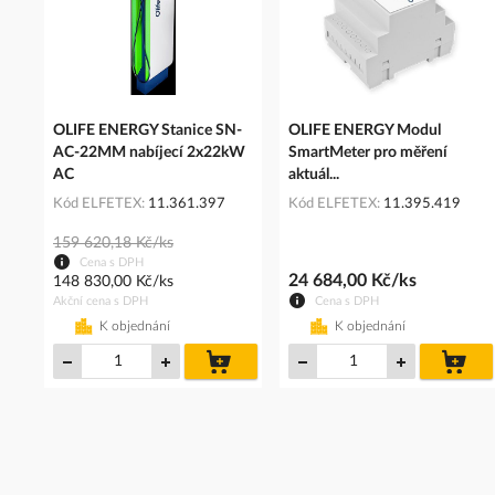
OLIFE ENERGY Stanice SN-
OLIFE ENERGY Modul
AC-22MM nabíjecí 2x22kW
SmartMeter pro měření
AC
aktuál...
Kód ELFETEX
11.361.397
Kód ELFETEX
11.395.419
159 620,18 Kč/ks
Cena s DPH
24 684,00 Kč/ks
148 830,00 Kč/ks
Akční cena s DPH
Cena s DPH
K objednání
K objednání
do
do
košíku
koš