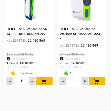
OLIFE ENERGY Stanice SN-
OLIFE ENERGY Stanice
AC-22-BASE nabíjecí 2x2...
Wallbox AC 1x22kW-BASE
n...
Kód ELFETEX
11.430.865
Kód ELFETEX
11.430.849
138 856,58 Kč/ks
24 926,48 Kč/ks
Cena s DPH
Cena s DPH
129 470,00 Kč/ks
23 242,16 Kč/ks
Akční cena s DPH
Akční cena s DPH
K objednání
1
ks
do
do
íku
košíku
košíku