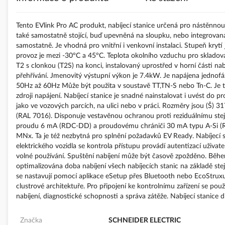
s
obrázky
Tento EVlink Pro AC produkt, nabíjecí stanice určená pro nástěnnou
také samostatně stojící, buď upevněná na sloupku, nebo integrovan
samostatně. Je vhodná pro vnitřní i venkovní instalaci. Stupeň kryt
provoz je mezi -30°C a 45°C. Teplota okolního vzduchu pro skladov
T2 s clonkou (T2S) na konci, instalovaný uprostřed v horní části na
přehřívání. Jmenovitý výstupní výkon je 7.4kW. Je napájena jednof
50Hz až 60Hz Může být použita v soustavě TT,TN-S nebo Tn-C. Je 
zdroji napájení. Nabíjecí stanice je snadné nainstalovat i uvést do
jako ve vozových parcích, na ulici nebo v práci. Rozměry jsou (Š
(RAL 7016). Disponuje vestavěnou ochranou proti reziduálnímu ste
proudu 6 mA (RDC-DD) a proudovému chrániči 30 mA typu A-Si (RCD
MNx. Ta je též nezbytná pro splnění požadavků EV Ready. Nabíjecí s
elektrického vozidla se kontrola přístupu provádí autentizací uživ
volné používání. Spuštění nabíjení může být časově zpožděno. Během 
optimalizována doba nabíjení všech nabíjecích stanic na základě s
se nastavují pomocí aplikace eSetup přes Bluetooth nebo EcoStruxu
clustrové architektuře. Pro připojení ke kontrolnímu zařízení se 
nabíjení, diagnostické schopnosti a správa zátěže. Nabíjecí stanice d
Značka
SCHNEIDER ELECTRIC