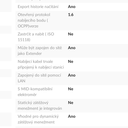
Export historie načítání
Ano
Otevřený protokol
1.6
nabíjecího bodu (
OCPP)verze
Zastrčit a nabít ( ISO
Ne
15118)
Může být zapojen do sítě
Ano
jako Extender
Nabíjecí kabel trvale
Ne
připojený k nabíjecí stanici
Zapojený do sítě pomocí
Ano
LAN
S MID-kompatibilní
Ne
elektroměr
Statický zátěžový
Ne
menežment je integrován
Vhodné pro dynamický
Ano
zátěžový menežment