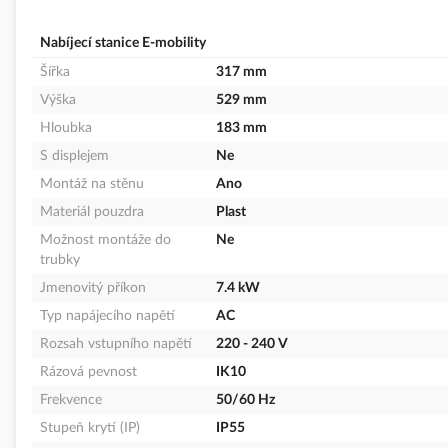
Nabíjecí stanice E-mobility
Šířka
317 mm
Výška
529 mm
Hloubka
183 mm
S displejem
Ne
Montáž na stěnu
Ano
Materiál pouzdra
Plast
Možnost montáže do
Ne
trubky
Jmenovitý příkon
7.4 kW
Typ napájecího napětí
AC
Rozsah vstupního napětí
220 - 240 V
Rázová pevnost
IK10
Frekvence
50/60 Hz
Stupeň krytí (IP)
IP55