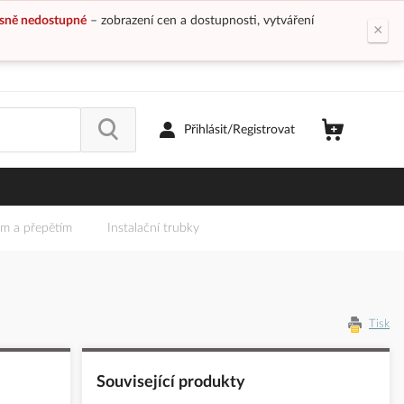
sně nedostupné
– zobrazení cen a dostupnosti, vytváření
×
Přihlásit/Registrovat
em a přepětím
Instalační trubky
Tisk
Související produkty