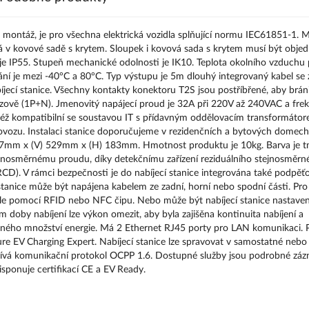
 montáž, je pro všechna elektrická vozidla splňující normu IEC61851-1. 
á v kovové sadě s krytem. Sloupek i kovová sada s krytem musí být obje
í je IP55. Stupeň mechanické odolnosti je IK10. Teplota okolního vzduchu
ání je mezi -40°C a 80°C. Typ výstupu je 5m dlouhý integrovaný kabel se
bíjecí stanice. Všechny kontakty konektoru T2S jsou postříbřené, aby bráni
ázově (1P+N). Jmenovitý napájecí proud je 32A při 220V až 240VAC a fre
též kompatibilní se soustavou IT s přídavným oddělovacím transformáto
 provozu. Instalaci stanice doporučujeme v rezidenčních a bytových domech
) 317mm x (V) 529mm x (H) 183mm. Hmotnost produktu je 10kg. Barva je 
jnosměrnému proudu, díky detekčnímu zařízení reziduálního stejnosměrn
). V rámci bezpečnosti je do nabíjecí stanice integrována také podpěť
tanice může být napájena kabelem ze zadní, horní nebo spodní části. Pro 
atele pomocí RFID nebo NFC čipu. Nebo může být nabíjecí stanice nastave
doby nabíjení lze výkon omezit, aby byla zajišěna kontinuita nabíjení a
tejného množství energie. Má 2 Ethernet RJ45 porty pro LAN komunikaci.
re EV Charging Expert. Nabíjecí stanice lze spravovat v samostatné nebo
používá komunikační protokol OCPP 1.6. Dostupné služby jsou podrobné zá
isponuje certifikací CE a EV Ready.