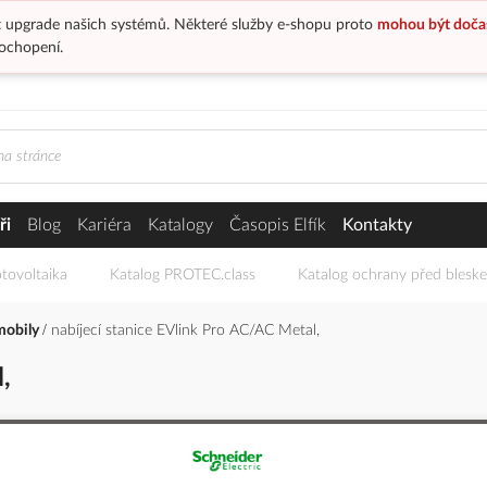
 upgrade našich systémů. Některé služby e-shopu proto
mohou být doča
ochopení.
ři
Blog
Kariéra
Katalogy
Časopis Elfík
Kontakty
tovoltaika
Katalog PROTEC.class
Katalog ochrany před blesk
omobily
nabíjecí stanice EVlink Pro AC/AC Metal,
,