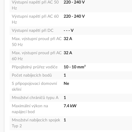
Výstupní napětí při AC 50
220 - 240 V
Hz
Výstupní napětí při AC 60
220 - 240 V
Hz
Výstupní napětí při DC
- - - V
Max. výstupní proud při AC
32 A
50 Hz
Max. výstupní proud při AC
32 A
60 Hz
Připojitelný průřez vodiče
10 - 10 mm²
Počet nabíjecích bodů
1
S připopojovací domovní
Ne
skříní
Množství chráničů typu A
1
Maximální výkon na
7.4 kW
napájecí bod
Množství nabíjecích spojek
1
Typ 2