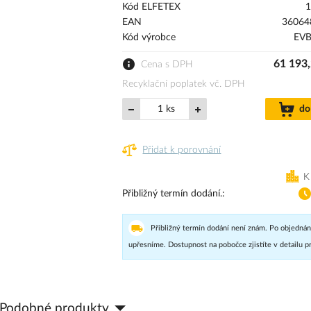
Kód ELFETEX
1
EAN
36064
Kód výrobce
EV
61 193,
Cena s DPH
Recyklační poplatek vč. DPH
ks
do
Přidat k porovnání
K
Přibližný termín dodání.
Přibližný termín dodání není znám. Po objednán
upřesníme. Dostupnost na pobočce zjistíte v detailu p
Podobné produkty