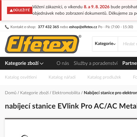
Vážení zákazníci, o víkendu
8. a 9. 8. 2026
bude probíhat
DŮLEŽITÉ
objednávek nebo zobrazení dokumentů. Děkujeme za p
Přejít
Kontakt e-shop:
377 432 365
nebo
eshop@elfetex.cz
Po - Pá: (7:00 - 15:30)
na
obsah
Kategorie
Kategorie zboží
O nás
Služby a poradenství
Partne
Katalog osvětlení
Katalog nářadí
Katalog prodlužek
Fo
Domů
Kategorie zboží
Elektromobilita
Nabíjecí stanice pro elektr
nabíjecí stanice EVlink Pro AC/AC Metal
Přeskočit
na