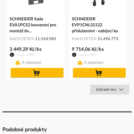
SCHNEIDER Sada
SCHNEIDER
EVA1PCS2 konverzní pro
EVP1CNL32122
montáž dv...
příslušenství - nabíjecí ka
Kód ELFETEX
11.524.985
Kód ELFETEX
11.496.773
3 449,29 Kč/ks
9 714,06 Kč/ks
Cena s DPH
Cena s DPH
K objednání
K objednání
do
do
košíku
košíku
Zobrazit více
Podobné produkty