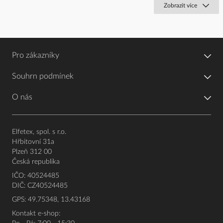
Zobrazit více
Pro zákazníky
Souhrn podmínek
O nás
Elfetex, spol. s r.o.
Hřbitovní 31a
Plzeň 312 00
Česká republika
IČO: 40524485
DIČ: CZ40524485
GPS: 49.75348, 13.43168
Kontakt e-shop: