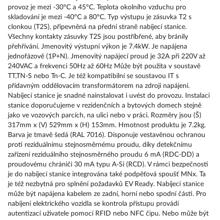
provoz je mezi -30°C a 45°C. Teplota okolního vzduchu pro
skladování je mezi -40°C a 80°C. Typ výstupu je zásuvka T2 s
clonkou (T2S), připevněná na přední straně nabíjecí stanice.
Všechny kontakty zásuvky T2S jsou postříbřené, aby bránily
přehřívání. Jmenovitý výstupní výkon je 7.4kW. Je napájena
jednofázově (1P+N). Jmenovitý napájecí proud je 32A při 220V až
240VAC a frekvenci 50Hz až 60Hz Může být použita v soustavě
TT,TN-S nebo Tn-C. Je též kompatibilní se soustavou IT s
přídavným oddělovacím transformátorem na zdroji napájení.
Nabíjecí stanice je snadné nainstalovat i uvést do provozu. Instalaci
stanice doporučujeme v rezidenčních a bytových domech stejně
jako ve vozových parcích, na ulici nebo v práci. Rozměry jsou (Š)
317mm x (V) 529mm x (H) 153mm. Hmotnost produktu je 7.2kg.
Barva je tmavě šedá (RAL 7016). Disponuje vestavěnou ochranou
proti reziduálnímu stejnosměrnému proudu, díky detekčnímu
zařízení reziduálního stejnosměrného proudu 6 mA (RDC-DD) a
proudovému chrániči 30 mA typu A-Si (RCD). V rámci bezpečnosti
je do nabíjecí stanice integrována také podpěťová spoušť MNx. Ta
je též nezbytná pro splnění požadavků EV Ready. Nabíjecí stanice
může být napájena kabelem ze zadní, horní nebo spodní části. Pro
nabíjení elektrického vozidla se kontrola přístupu provádí
autentizací uživatele pomocí RFID nebo NFC čipu. Nebo může být