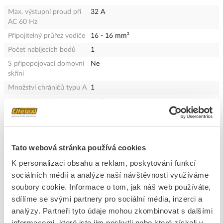
Max. výstupní proud při
32 A
AC 60 Hz
Připojitelný průřez vodiče
16 - 16 mm²
Počet nabíjecích bodů
1
S připopojovací domovní
Ne
skříní
Množství chráničů typu A
1
Maximální výkon na
7.4 kW
napájecí bod
Množství nabíjecích
1
zásuvek Typ 2
Tato webová stránka používá cookies
S měřičem spotřeby
Ne
energie
K personalizaci obsahu a reklam, poskytování funkcí
S výkonovým spínačem
Ne
sociálních médií a analýze naší návštěvnosti využíváme
soubory cookie. Informace o tom, jak náš web používáte,
Přenosný
Ne
sdílíme se svými partnery pro sociální média, inzerci a
IFTTT-podpora k dispozici
Ne
analýzy. Partneři tyto údaje mohou zkombinovat s dalšími
S integrovanou RFID-
Ano
informacemi, které jste jim poskytli nebo které získali v