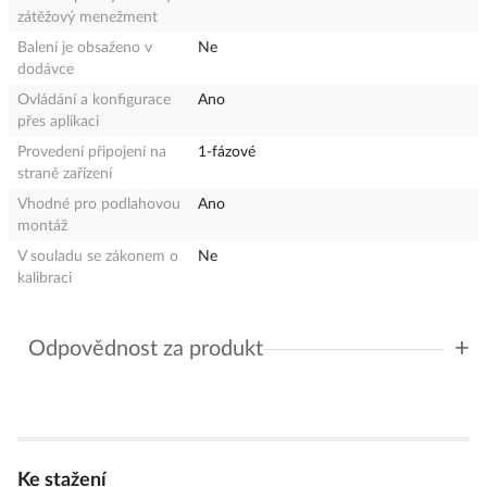
zátěžový menežment
Balení je obsaženo v
Ne
dodávce
Ovládání a konfigurace
Ano
přes aplikaci
Provedení připojení na
1-fázové
straně zařízení
Vhodné pro podlahovou
Ano
montáž
V souladu se zákonem o
Ne
kalibraci
+
Odpovědnost za produkt
GPSR Details
Schneider Electric CZ, s.r.o.
Adresa:U Trezorky 921/2, 158 00 Praha 5, ČR
Telefon: +420 225 382 919
E-mail:
podpora@se.com
Ke stažení