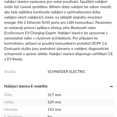
nabíjecí stanice nastavena pro volné používání. Spuštění nabíjení
může být časově zpožděno. Během doby nabíjení lze výkon omezit,
aby byla zajištěna kontinuita nabíjení a optimalizována doba
nabíjení všech nabíjecích stanic na základě stejného množství
energie. Má 2 Ethernet RJ45 porty pro LAN komunikaci. Parametry
se nastavují pomocí aplikace eSetup přes Bluetooth nebo
EcoStruxure EV Charging Expert. Nabíjecí stanice lze spravovat v
samostatné nebo v clustrové architektuře. Pro připojení ke
kontrolnímu zařízení se používá komunikační protokol OCPP 1.6.
Dostupné služby jsou podrobné záznamy o nabíjení, diagnostické
schopnosti a správa zátěže. Nabíjecí stanice disponuje certifikací CE
a EV Ready.
Značka
SCHNEIDER ELECTRIC
Nabíjecí stanice E-mobility
Šířka
317 mm
Výška
529 mm
Hloubka
153 mm
S displejem
Ne