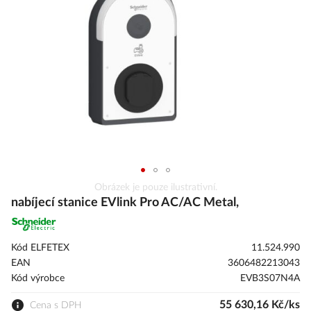
s
obrázky
Přeskočit
Obrázek je pouze ilustrativní.
na
nabíjecí stanice EVlink Pro AC/AC Metal,
začátek
galerie
s
Kód ELFETEX
11.524.990
obrázky
EAN
3606482213043
Kód výrobce
EVB3S07N4A
55 630,16 Kč/ks
Cena s DPH