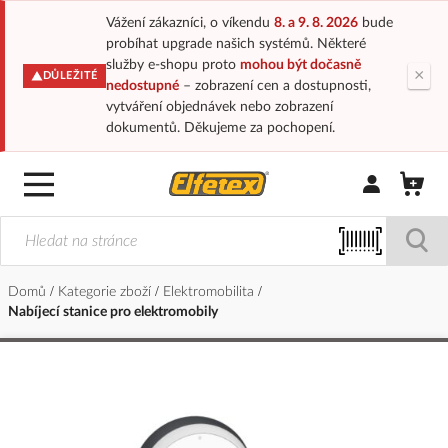
Vážení zákazníci, o víkendu
8. a 9. 8. 2026
bude
probíhat upgrade našich systémů. Některé
služby e-shopu proto
mohou být dočasně
×
DŮLEŽITÉ
nedostupné
– zobrazení cen a dostupnosti,
vytváření objednávek nebo zobrazení
dokumentů. Děkujeme za pochopení.
Přihlásit/Regi
Domů
Kategorie zboží
Elektromobilita
Nabíjecí stanice pro elektromobily
Přeskočit
na
konec
galerie