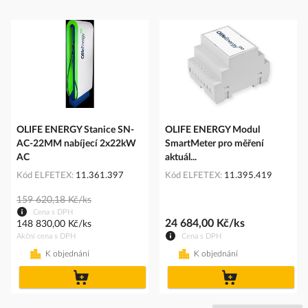
OLIFE ENERGY Stanice SN-
OLIFE ENERGY Modul
AC-22MM nabíjecí 2x22kW
SmartMeter pro měření
AC
aktuál...
Kód ELFETEX
11.361.397
Kód ELFETEX
11.395.419
159 620,18 Kč/ks
Cena s DPH
24 684,00 Kč/ks
148 830,00 Kč/ks
Akční cena s DPH
Cena s DPH
K objednání
K objednání
do
do
košíku
košíku