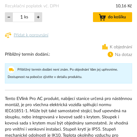
Recyklační poplatek vč. DPH
10,16 Kč
ks
do košíku
Přidat k porovnání
K objednání
Přibližný termín dodání.
Na dotaz
Přibližný termín dodání není znám. Po objednání Vám jej upřesníme.
Dostupnost na pobočce zjistíte v detailu produktu.
Tento EVlink Pro AC produkt, nabíjecí stanice určená pro nástěnnou
montáž, je pro všechna elektrická vozidla splňující normu
IEC61851-1. Může být také samostatně stojící, buď upevněná na
sloupku, nebo integrovaná v kovové sadě s krytem. Sloupek i
kovová sada s krytem musí být objednány samostatně. Je vhodná
pro vnitřní i venkovní instalaci. Stupeň krytí je IP55. Stupeň
mechanické odolnosti je IK10. Teplota okolního vzduchu pro