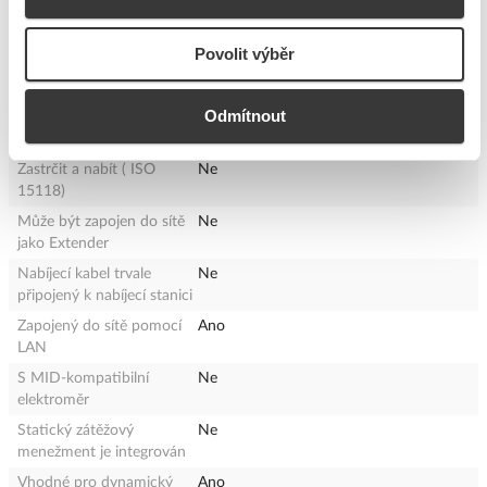
ochranného kontaktu
S klíčovým spínačem
Ne
Povolit výběr
Export historie načítání
Ano
Otevřený protokol
1.6
Odmítnout
nabíjecího bodu (
OCPP)verze
Zastrčit a nabít ( ISO
Ne
15118)
Může být zapojen do sítě
Ne
jako Extender
Nabíjecí kabel trvale
Ne
připojený k nabíjecí stanici
Zapojený do sítě pomocí
Ano
LAN
S MID-kompatibilní
Ne
elektroměr
Statický zátěžový
Ne
menežment je integrován
Vhodné pro dynamický
Ano