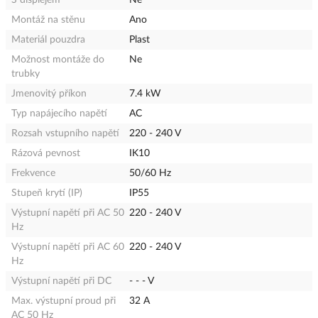
Montáž na stěnu
Ano
Materiál pouzdra
Plast
Možnost montáže do
Ne
trubky
Jmenovitý příkon
7.4 kW
Typ napájecího napětí
AC
Rozsah vstupního napětí
220 - 240 V
Rázová pevnost
IK10
Frekvence
50/60 Hz
Stupeň krytí (IP)
IP55
Výstupní napětí při AC 50
220 - 240 V
Hz
Výstupní napětí při AC 60
220 - 240 V
Hz
Výstupní napětí při DC
- - - V
Max. výstupní proud při
32 A
AC 50 Hz