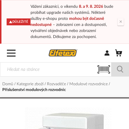
Vážení zákazníci, o víkendu
8. a 9. 8. 2026
bude
probíhat upgrade našich systémů. Některé
služby e-shopu proto
mohou být dočasně
×
DŮLEŽITÉ
nedostupné
– zobrazení cen a dostupnosti,
vytváření objednávek nebo zobrazení
dokumentů. Děkujeme za pochopení.
Přihlásit/Regi
Domů
Kategorie zboží
Rozvaděče
Modulové rozvodnice
Příslušenství modulových rozvodnic
Přeskočit
na
konec
galerie