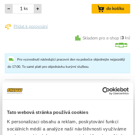
ks
do košíku
Přidat k porovnání
Skladem pro e-shop
3
ks
Pro vyzvednutí následující pracovní den na pobočce objednejte nejpozději
do 17:00. To samé platí pro objednávku kurýrní službou.
Nástěnná rozvodnice série DINAMIC s prostorem pro osazení
jistících prvků. Rozvodnice se 4 moduly DIN, krytí IP40, bílá skříň,
bíle dveře, bez svorkovnice. Rozměry 130x180x95mm.
Tato webová stránka používá cookies
Značka
SCAME
K personalizaci obsahu a reklam, poskytování funkcí
sociálních médií a analýze naší návštěvnosti využíváme
Malé rozvaděče