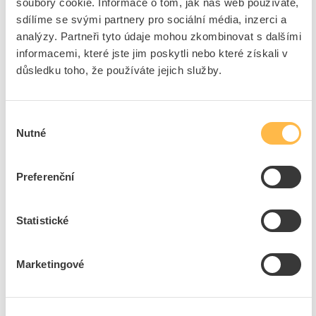
soubory cookie. Informace o tom, jak náš web používáte,
Způsob montáže
Povrchová montáž
sdílíme se svými partnery pro sociální média, inzerci a
Počet řad
1
analýzy. Partneři tyto údaje mohou zkombinovat s dalšími
informacemi, které jste jim poskytli nebo které získali v
Typ krytu
Dveře
důsledku toho, že používáte jejich služby.
Stupeň krytí (IP)
IP40
+
Výběr
Odpovědnost za produkt
GPSR Details
Nutné
souhlasu
SCAME-CZ s.r.o.
Adresa: Průmyslová 2084, 594 01 Velké Meziříčí, Česká republika
Preferenční
Telefon: +420 566 524 988
E-mail:
scame@scame.cz
Ke stažení
https://www.scame.cz/
Statistické
Technické dokumenty
Bezpečnostní dokumenty
Marketingové
Technická specifikace.pdf
Prohlášení o shodě.pdf
Bezpečnostní dokument.pdf