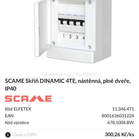
s
obrázky
Přeskočit
Obrázek je pouze ilustrativní.
na
SCAME Skříň DINAMIC 4TE, nástěnná, plné dveře,
začátek
IP40
galerie
s
obrázky
Kód ELFETEX
11.346.471
EAN
8001636031224
Kód výrobce
678.1004.BW
300,26 Kč/ks
Cena s DPH