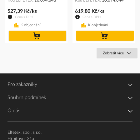
Kód ELFETEX
10.094.643
Kód ELFETEX
10.094.644
527,39 Kč/ks
619,80 Kč/ks
Cena s DPH
Cena s DPH
K objednání
K objednání
do
do
košíku
košíku
Zobrazit více
Pro zákazníky
Souhrn podmínek
O nás
Elfetex, spol. s r.o.
Hřbitovní 31a