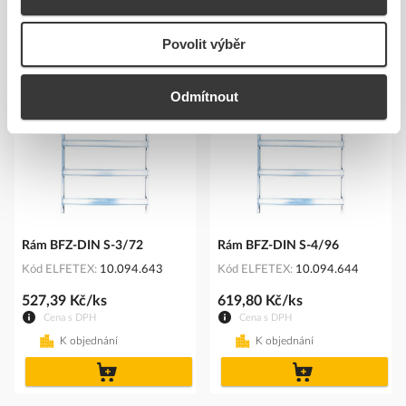
Povolit výběr
Podobné produkty
Odmítnout
Rám BFZ-DIN S-3/72
Rám BFZ-DIN S-4/96
Kód ELFETEX
10.094.643
Kód ELFETEX
10.094.644
527,39 Kč/ks
619,80 Kč/ks
Cena s DPH
Cena s DPH
K objednání
K objednání
do
do
košíku
košíku