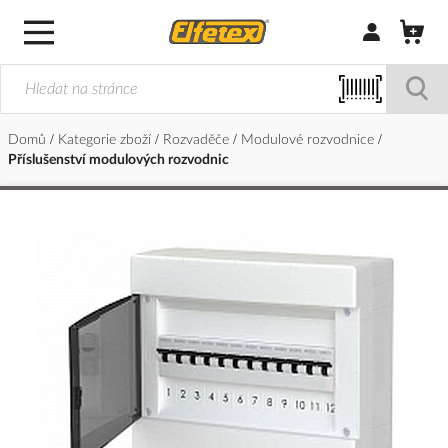
Přihlásit/Regi
Domů
Kategorie zboží
Rozvaděče
Modulové rozvodnice
Příslušenství modulových rozvodnic
Přeskočit
na
konec
galerie
s
obrázky