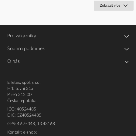
Zobrazit více
Pro zákazníky
Souhrn podmínek
O nás
Elfetex, spol. s r.o.
Hřbitovní 31a
Plzeň 312 00
Česká republika
IČO: 40524485
DIČ: CZ40524485
GPS: 49.75348, 13.43168
Kontakt e-shop: