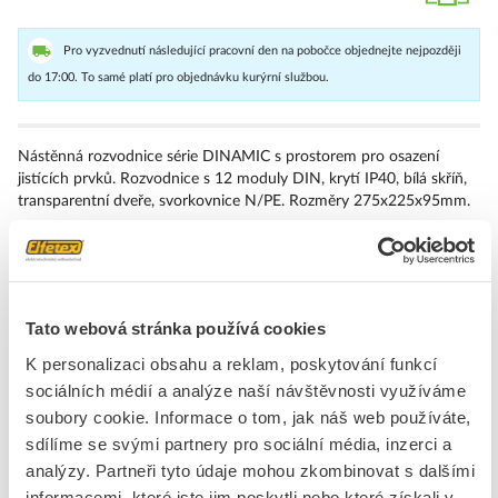
Pro vyzvednutí následující pracovní den na pobočce objednejte nejpozději
do 17:00. To samé platí pro objednávku kurýrní službou.
Nástěnná rozvodnice série DINAMIC s prostorem pro osazení
jistících prvků. Rozvodnice s 12 moduly DIN, krytí IP40, bílá skříň,
transparentní dveře, svorkovnice N/PE. Rozměry 275x225x95mm.
Značka
SCAME
Malé rozvaděče
Tato webová stránka používá cookies
Způsob montáže
Povrchová montáž
K personalizaci obsahu a reklam, poskytování funkcí
Počet řad
1
sociálních médií a analýze naší návštěvnosti využíváme
soubory cookie. Informace o tom, jak náš web používáte,
Typ krytu
Dveře
sdílíme se svými partnery pro sociální média, inzerci a
Stupeň krytí (IP)
IP40
analýzy. Partneři tyto údaje mohou zkombinovat s dalšími
informacemi, které jste jim poskytli nebo které získali v