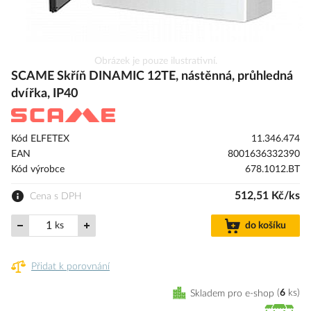
Přeskočit
Obrázek je pouze ilustrativní.
na
SCAME Skříň DINAMIC 12TE, nástěnná, průhledná
začátek
dvířka, IP40
galerie
s
obrázky
Kód ELFETEX
11.346.474
EAN
8001636332390
Kód výrobce
678.1012.BT
512,51 Kč/ks
Cena s DPH
ks
do košíku
Přidat k porovnání
Skladem pro e-shop
6
ks