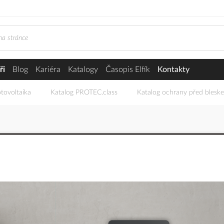
ři
Blog
Kariéra
Katalogy
Časopis Elfík
Kontakty
tovoltaika
Katalog PROTEC.class
Katalog ochrany před blesk