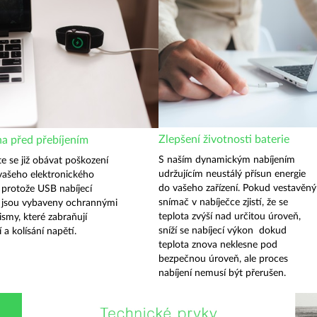
Zlepšení životnosti baterie
a před přebíjením
S naším dynamickým nabíjením
e se již obávat poškození
udržujícím neustálý přísun energie
 vašeho elektronického
do vašeho zařízení. Pokud vestavěný
, protože USB nabíjecí
snímač v nabíječce zjistí, že se
 jsou vybaveny ochrannými
teplota zvýší nad určitou úroveň,
smy, které zabraňují
sníží se nabíjecí výkon dokud
í a kolísání napětí.
teplota znova neklesne pod
bezpečnou úroveň, ale proces
nabíjení nemusí být přerušen.