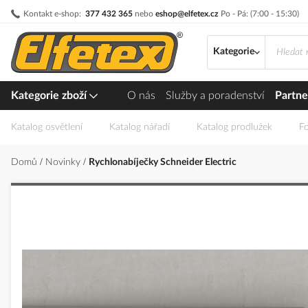
Přejít
Kontakt e-shop:
377 432 365
nebo
eshop@elfetex.cz
Po - Pá: (7:00 - 15:30)
na
obsah
Kategorie
Kategorie zboží
O nás
Služby a poradenství
Partne
Katalog osvětlení
Katalog nářadí
Katalog prodlužek
Fo
Domů
Novinky
Rychlonabíječky Schneider Electric