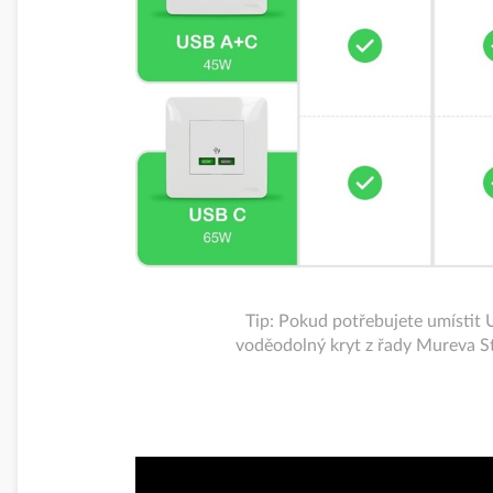
Tip: Pokud potřebujete umístit 
voděodolný kryt z řady Mureva St