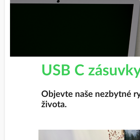
USB C zásuvk
Objevte naše nezbytné ry
života.