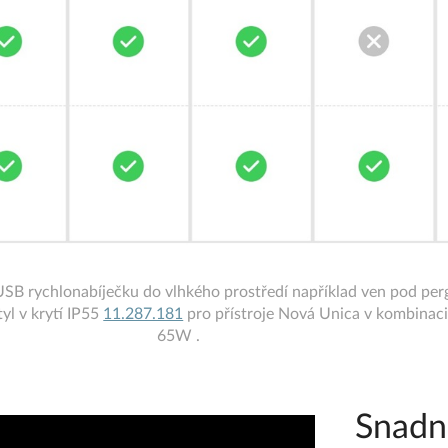
USB rychlonabíječku do vlhkého prostředí například ven pod per
yl v krytí IP55
11.287.181
pro přístroje Nová Unica v kombinac
65W .
Snadn