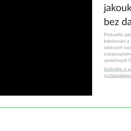
jakou
bez da
Přetvořte ja
kabelování a
odstranit svo
instalovatel
společnosti S
Stáhněte si p
rychlonabíje