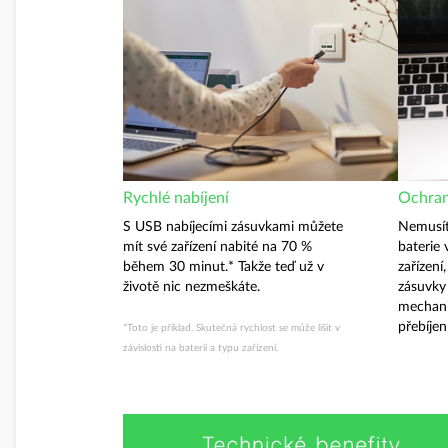
Rychlé nabíjení
Ochran
S USB nabíjecími zásuvkami můžete
Nemusít
mít své zařízení nabité na 70 %
baterie
během 30 minut.* Takže teď už v
zařízení
životě nic nezmeškáte.
zásuvky
mechani
přebíjen
*Toto je příklad. Skutečná rychlost se může lišit v
závislosti na baterii a typu zařízení.