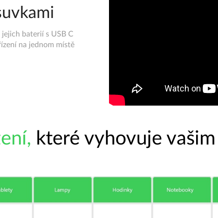
ásuvkami
 jejich baterií s USB C
řízení na jednom místě
zení,
které vyhovuje vaši