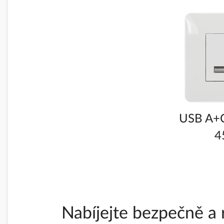
USB A+C
4
Nabíjejte bezpečně a 