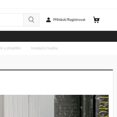
Přihlásit/Registrovat
em a přepětím
Instalační trubky