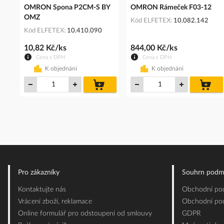
OMRON Spona P2CM-S BY
OMRON Rámeček F03-12
OMZ
Kód ELFETEX
10.082.142
Kód ELFETEX
10.410.090
10,82 Kč/ks
844,00 Kč/ks
Cena s DPH
Cena s DPH
K objednání
K objednání
do
do
košíku
koš
Pro zákazníky
Souhrn podm
Kontaktujte nás
Obchodní pod
Vrácení zboží, reklamace
Obchodní pod
Online formulář pro odstoupení od smlouvy
GDPR