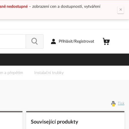
sně nedostupné
– zobrazení cen a dostupnosti, vytváření
×
Přihlásit/Registrovat
em a přepětím
Instalační trubky
Tisk
Související produkty