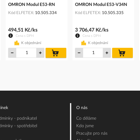
OMRON Modul E53-RN
OMRON Modul E53-V34N
Kód ELFETEX
10.505.334
Kód ELFETEX
10.505.335
494,51 Kč/ks
3 706,47 Kč/ks
Cena s DPH
Cena s DPH
K objednání
K objednání
do
do
íku
košíku
košíku
ínek
O nás
mínky - podnikatel
Co děláme
mínky - spotřebitel
Kdo jsme
Pracujte pro nás