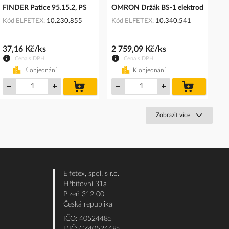
FINDER Patice 95.15.2, PS
OMRON Držák BS-1 elektrod
Kód ELFETEX
10.230.855
Kód ELFETEX
10.340.541
37,16 Kč/ks
2 759,09 Kč/ks
Cena s DPH
Cena s DPH
K objednání
K objednání
do
do
košíku
košíku
Zobrazit více
Elfetex, spol. s r.o.
Hřbitovní 31a
Plzeň 312 00
Česká republika
IČO: 40524485
DIČ: CZ40524485