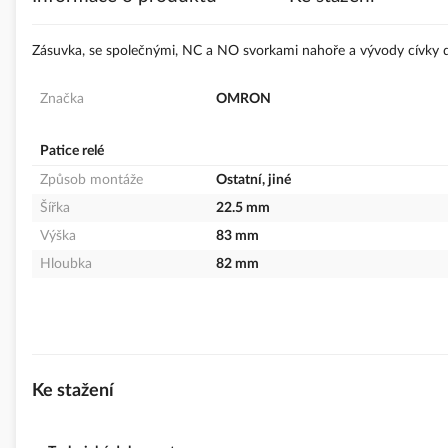
s
obrázky
Zásuvka, se společnými, NC a NO svorkami nahoře a vývody cívky d
Značka
OMRON
Patice relé
Způsob montáže
Ostatní, jiné
Šířka
22.5 mm
Výška
83 mm
Hloubka
82 mm
Ke stažení