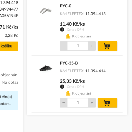
1.394.418
PYC-0
34994477
Kód ELFETEX
11.394.413
A056194F
11,40 Kč/ks
71 Kč/ks
Cena s DPH
0,28 Kč
K objednání
do
 košíku
košíku
PYC-35-B
Kód ELFETEX
11.394.414
 objednání
25,33 Kč/ks
Na dotaz
Cena s DPH
K objednání
í Vám jej
do
roduktu.
košíku