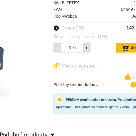
Kód ELFETEX
1
EAN
045497
Kód výrobce
A
143,
Cena s DPH
Recyklační poplatek vč. DPH
ks
do
Přidat k porovnání
K
Přibližný termín dodání.
Přibližný termín dodání není znám. Po objednán
upřesníme. Dostupnost na pobočce zjistíte v detailu p
Podobné produkty