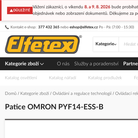
Vážení zákazníci, o víkendu
8. a 9. 8. 2026
bude probíhat
DŮLEŽITÉ
objednávek nebo zobrazení dokumentů. Děkujeme za p
Přejít
Kontakt e-shop:
377 432 365
nebo
eshop@elfetex.cz
Po - Pá: (7:00 - 15:30)
na
obsah
Kategorie
Kategorie zboží
O nás
Služby a poradenství
Partne
Katalog osvětlení
Katalog nářadí
Katalog prodlužek
Fo
Domů
Kategorie zboží
Ovládání a regulace technologií
Ovládací re
Patice OMRON PYF14-ESS-B
Přeskočit
na