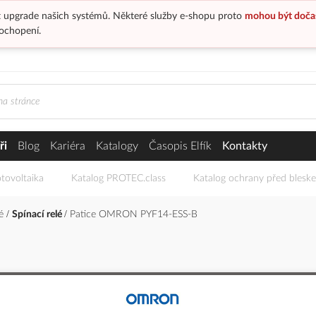
 upgrade našich systémů. Některé služby e-shopu proto
mohou být doča
ochopení.
ři
Blog
Kariéra
Katalogy
Časopis Elfík
Kontakty
tovoltaika
Katalog PROTEC.class
Katalog ochrany před blesk
lé
Spínací relé
Patice OMRON PYF14-ESS-B