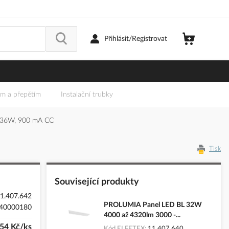
Přihlásit/Registrovat
em a přepětím
Instalační trubky
 36W, 900 mA CC
Tisk
Související produkty
1.407.642
PROLUMIA Panel LED BL 32W
40000180
4000 až 4320lm 3000 -...
54 Kč/ks
Kód ELFETEX
11.407.640