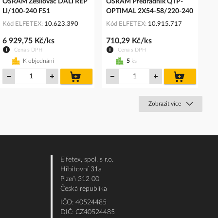
OSRAM Zesilovač DALI REP
OSRAM Předřadník QTP-
LI/100-240 FS1
OPTIMAL 2X54-58/220-240
Kód ELFETEX
10.623.390
Kód ELFETEX
10.915.717
6 929,75 Kč/ks
710,29 Kč/ks
Cena s DPH
Cena s DPH
K objednání
5
ks
do
do
košíku
košíku
Zobrazit více
Elfetex, spol. s r.o.
Hřbitovní 31a
Plzeň 312 00
Česká republika
IČO: 40524485
DIČ: CZ40524485