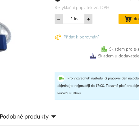
Recyklační poplatek vč. DPH
ks
do
Přidat k porovnání
Skladem pro e-
Skladem u dodavatel
Pro vyzvednutí následující pracovní den na pob
objednejte nejpozději do 17:00. To samé platí pro ob
kurýrní službou.
Podobné produkty