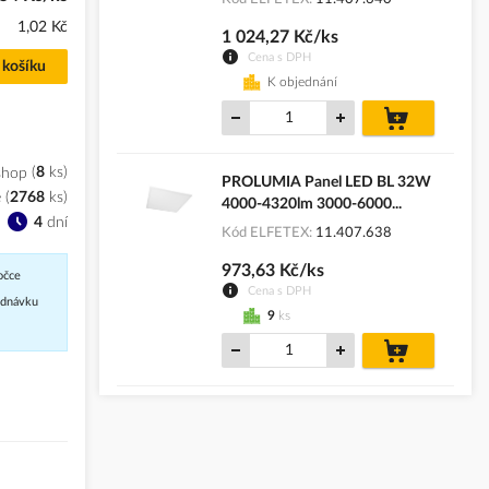
1,02 Kč
1 024,27 Kč/ks
Cena s DPH
 košíku
K objednání
do
košíku
shop
8
ks
PROLUMIA Panel LED BL 32W
e
(
2768
ks
)
4000-4320lm 3000-6000...
4
dní
Kód ELFETEX
11.407.638
973,63 Kč/ks
očce
Cena s DPH
jednávku
9
ks
do
košíku