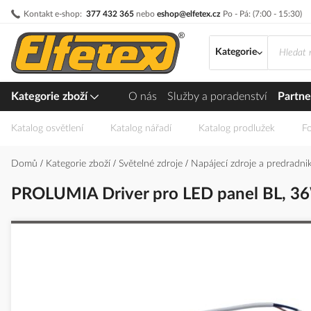
Přejít
Kontakt e-shop:
377 432 365
nebo
eshop@elfetex.cz
Po - Pá: (7:00 - 15:30)
na
obsah
Kategorie
Kategorie zboží
O nás
Služby a poradenství
Partne
Katalog osvětlení
Katalog nářadí
Katalog prodlužek
Fo
Domů
Kategorie zboží
Světelné zdroje
Napájecí zdroje a predradn
PROLUMIA Driver pro LED panel BL, 3
Přeskočit
na
konec
galerie
s