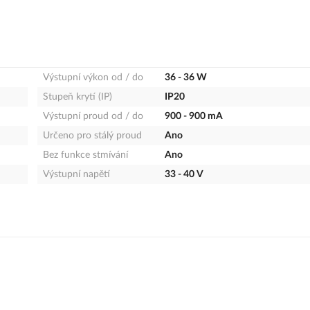
Výstupní výkon od / do
36 - 36 W
Stupeň krytí (IP)
IP20
Výstupní proud od / do
900 - 900 mA
Určeno pro stálý proud
Ano
Bez funkce stmívání
Ano
Výstupní napětí
33 - 40 V