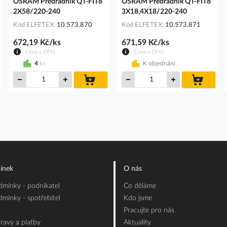
OSRAM Předřadník QT-FIT8
OSRAM Předřadník QT-FIT8
2X58/220-240
3X18,4X18/220-240
Kód ELFETEX
10.573.870
Kód ELFETEX
10.573.871
672,19 Kč/ks
671,59 Kč/ks
Cena s DPH
Cena s DPH
4
ks
K objednání
do
do
íku
košíku
košíku
ínek
O nás
mínky - podnikatel
Co děláme
mínky - spotřebitel
Kdo jsme
Pracujte pro nás
ravy a platby
Aktuality