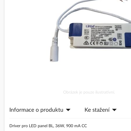
obrázky
Přeskočit
Obrázek je pouze ilustrativní.
na
začátek
Informace o produktu
Ke stažení
galerie
s
obrázky
Driver pro LED panel BL, 36W, 900 mA CC