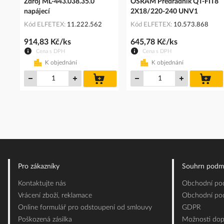
Zdroj ML-443.038.35.0
OSRAM Předřadník QT-FIT8
napájecí
2X18/220-240 UNV1
Kód ELFETEX
11.222.562
Kód ELFETEX
10.573.868
914,83 Kč/ks
645,78 Kč/ks
Cena s DPH
Cena s DPH
K objednání
K objednání
do
do
košíku
koš
Pro zákazníky
Souhrn podm
Kontaktujte nás
Obchodní pod
Vrácení zboží, reklamace
Obchodní pod
Online formulář pro odstoupení od smlouvy
GDPR
Poškozená zásilka
Možnosti dop