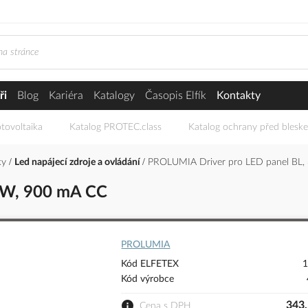
ři
Blog
Kariéra
Katalogy
Časopis Elfík
Kontakty
tovoltaika
Katalog PROTEC.class
Katalog ochrany před blesk
iky
Led napájecí zdroje a ovládání
PROLUMIA Driver pro LED panel BL,
6W, 900 mA CC
PROLUMIA
Kód ELFETEX
1
Kód výrobce
343,
Cena s DPH