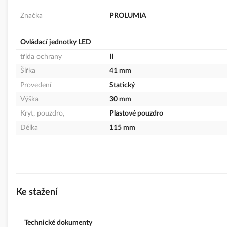
Značka
PROLUMIA
Ovládací jednotky LED
třída ochrany
II
Šířka
41 mm
Provedení
Statický
Výška
30 mm
Kryt, pouzdro,
Plastové pouzdro
Délka
115 mm
Ke stažení
Technické dokumenty