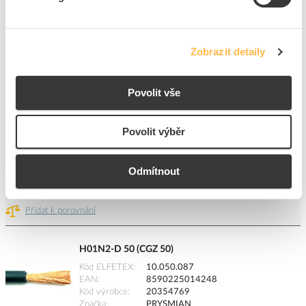
H01N2-D 95 (CGZ 95)
Kód ELFETEX
10.061.388
EAN
8591952400496
Zobrazit detaily
Kód výrobce
20364559
Značka
PRYSMIAN
Povolit vše
Cena s DPH
487,15 Kč/m
m
Povolit výběr
do košíku
Odmítnout
4
m
Přidat k porovnání
H01N2-D 50 (CGZ 50)
Kód ELFETEX
10.050.087
EAN
8590225014248
Kód výrobce
20354769
Značka
PRYSMIAN