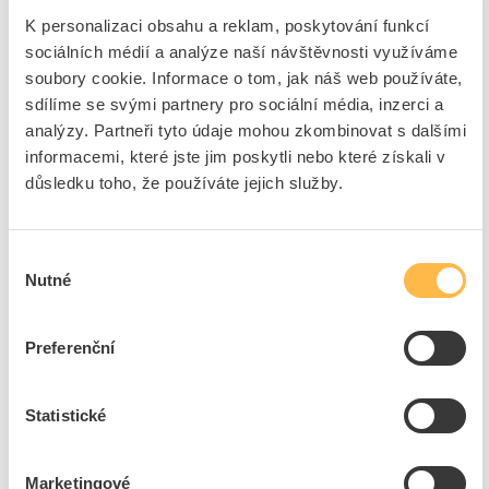
K personalizaci obsahu a reklam, poskytování funkcí
508
m
sociálních médií a analýze naší návštěvnosti využíváme
soubory cookie. Informace o tom, jak náš web používáte,
Přidat k porovnání
sdílíme se svými partnery pro sociální média, inzerci a
analýzy. Partneři tyto údaje mohou zkombinovat s dalšími
H01N2-D 16 (CGZ 16)
informacemi, které jste jim poskytli nebo které získali v
Kód ELFETEX
10.051.333
důsledku toho, že používáte jejich služby.
EAN
2000001213513
Kód výrobce
20354766
Značka
PRYSMIAN
Výběr
Cena s DPH
83,41 Kč/m
Nutné
souhlasu
m
do košíku
Preferenční
Statistické
359
m
Přidat k porovnání
Marketingové