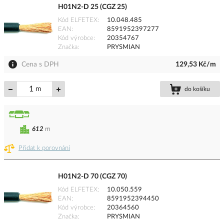
H01N2-D 25 (CGZ 25)
Kód ELFETEX
10.048.485
EAN
8591952397277
Kód výrobce
20354767
Značka
PRYSMIAN
Cena s DPH
129,53 Kč/m
m
do košíku
612
m
Přidat k porovnání
H01N2-D 70 (CGZ 70)
Kód ELFETEX
10.050.559
EAN
8591952394450
Kód výrobce
20364560
Značka
PRYSMIAN