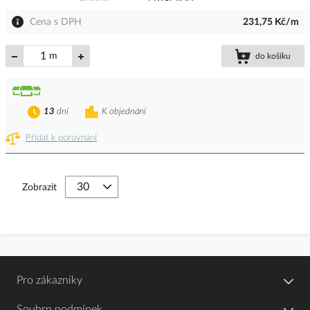
Cena s DPH
231,75 Kč/m
m
do košíku
13
dní
K objednání
Přidat k porovnání
Zobrazit
Pro zákazníky
Souhrn podmínek