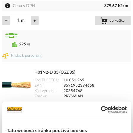
Cena s DPH
379,67 Kč/m
m
do košíku
595
m
Přidat k porovnání
H01N2-D 35 (CGZ 35)
Kód ELFETEX
10.051.265
EAN
8591952394658
Kód výrobce
20354768
Značka
PRYSMIAN
Cena s DPH
179,03 Kč/m
m
do košíku
Tato webová stránka používá cookies