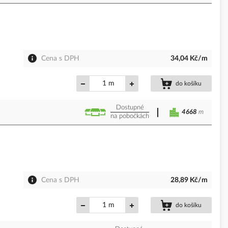
Cena s DPH
34,04 Kč/m
m
do košíku
Dostupné
4668
m
na pobočkách
Cena s DPH
28,89 Kč/m
m
do košíku