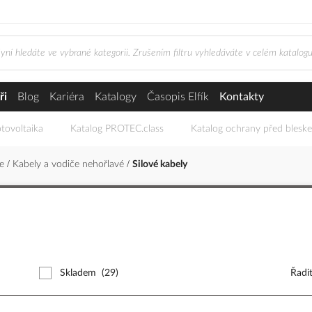
ři
Blog
Kariéra
Katalogy
Časopis Elfík
Kontakty
tovoltaika
Katalog PROTEC.class
Katalog ochrany před blesk
če
Kabely a vodiče nehořlavé
Silové kabely
Skladem
(29)
Řadi