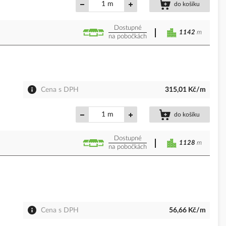
m
do košíku
Dostupné
1142
m
na pobočkách
Cena s DPH
315,01 Kč/m
m
do košíku
Dostupné
1128
m
na pobočkách
Cena s DPH
56,66 Kč/m