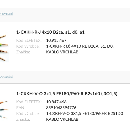
orovnání
1-CXKH-R-J 4x10 B2ca, s1, d0, a1
Kód ELFETEX
10.915.467
Kód výrobce
1-CXKH-R (J) 4X10 RE B2CA, S1, D0,
Značka
KABLO VRCHLABÍ
orovnání
1-CXKH-V-O 3x1,5 FE180/P60-R B2s1d0 ( 3O1,5)
Kód ELFETEX
10.847.466
EAN
8591043594776
Kód výrobce
1-CXKH-V-O 3X1,5 FE180/P60-R B2S1D0
Značka
KABLO VRCHLABÍ