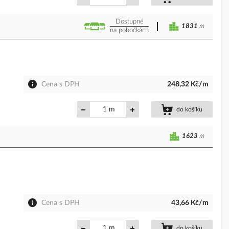
Dostupné
1831
m
na pobočkách
Cena s DPH
248,32 Kč/m
m
do košíku
1623
m
Cena s DPH
43,66 Kč/m
m
do košíku