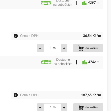
Dostupné
4297
m
na pobočkách
Cena s DPH
36,54 Kč/m
m
do košíku
Dostupné
3762
m
na pobočkách
Cena s DPH
187,65 Kč/m
m
do košíku