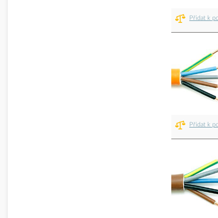
Přidat k p
Přidat k p