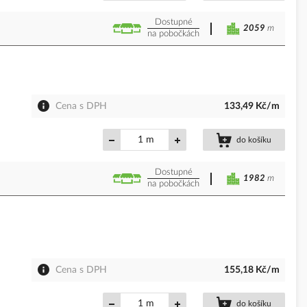
Dostupné
2059
m
na pobočkách
Cena s DPH
133,49 Kč/m
m
do košíku
Dostupné
1982
m
na pobočkách
Cena s DPH
155,18 Kč/m
m
do košíku