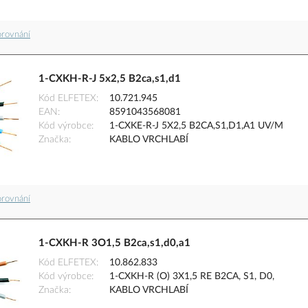
orovnání
1-CXKH-R-J 5x2,5 B2ca,s1,d1
Kód ELFETEX
10.721.945
EAN
8591043568081
Kód výrobce
1-CXKE-R-J 5X2,5 B2CA,S1,D1,A1 UV/M
Značka
KABLO VRCHLABÍ
orovnání
1-CXKH-R 3O1,5 B2ca,s1,d0,a1
Kód ELFETEX
10.862.833
Kód výrobce
1-CXKH-R (O) 3X1,5 RE B2CA, S1, D0,
Značka
KABLO VRCHLABÍ