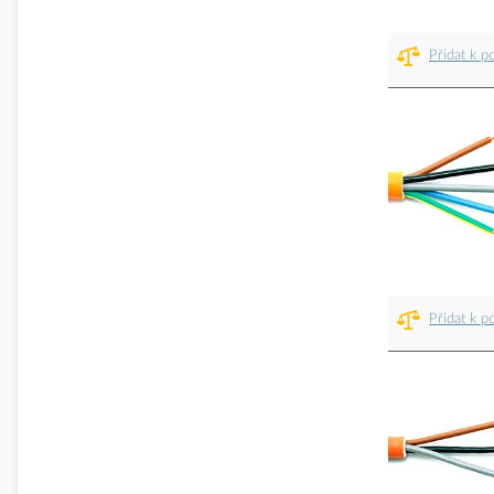
Přidat k p
Přidat k p