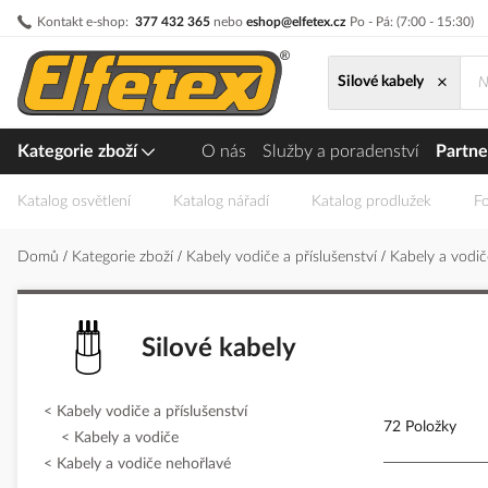
Přejít
Kontakt e-shop:
377 432 365
nebo
eshop@elfetex.cz
Po - Pá: (7:00 - 15:30)
na
obsah
×
Silové kabely
Kategorie zboží
O nás
Služby a poradenství
Partne
Katalog osvětlení
Katalog nářadí
Katalog prodlužek
Fo
Domů
Kategorie zboží
Kabely vodiče a příslušenství
Kabely a vodi
Silové kabely
Kabely vodiče a příslušenství
72 Položky
Kabely a vodiče
Kabely a vodiče nehořlavé