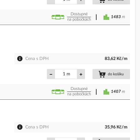
Dostupné
1483
m
na pobočkách
Cena s DPH
83,62 Kč/m
m
do košíku
Dostupné
1407
m
na pobočkách
Cena s DPH
35,96 Kč/m