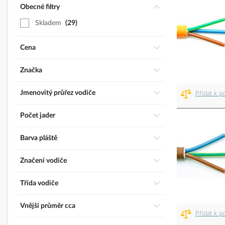
Obecné filtry
Skladem
29
Cena
Značka
Jmenovitý průřez vodiče
Přidat k p
Počet jader
Barva pláště
Značení vodiče
Třída vodiče
Vnější průměr cca
Přidat k p