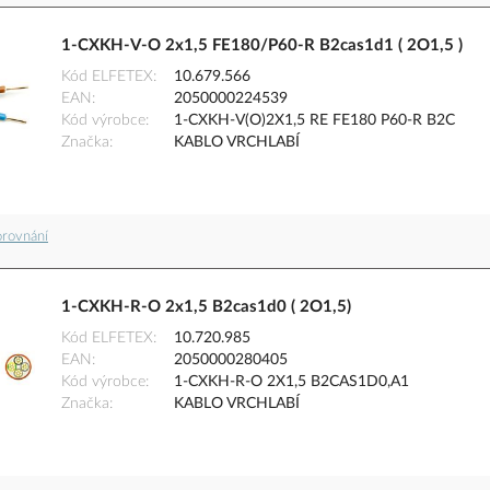
1-CXKH-V-O 2x1,5 FE180/P60-R B2cas1d1 ( 2O1,5 )
Kód ELFETEX
10.679.566
EAN
2050000224539
Kód výrobce
1-CXKH-V(O)2X1,5 RE FE180 P60-R B2C
Značka
KABLO VRCHLABÍ
orovnání
1-CXKH-R-O 2x1,5 B2cas1d0 ( 2O1,5)
Kód ELFETEX
10.720.985
EAN
2050000280405
Kód výrobce
1-CXKH-R-O 2X1,5 B2CAS1D0,A1
Značka
KABLO VRCHLABÍ