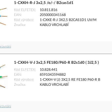
1-CXKH-R-J 3x2,5 /o/-/ B2cas1d1
Kód ELFETEX
10.811.816
EAN
2050000341168
Kód výrobce
1-CXKE-R-J 3X2,5 B2CAS1D1 UV/M
Značka
KABLO VRCHLABÍ
orovnání
1-CXKH-V-J 3x2,5 FE180/P60-R B2s1d0 ( 3J2,5 )
Kód ELFETEX
10.828.441
EAN
8591043594882
Kód výrobce
1-CXKH-V (J) 3X2,5 RE FE180 P60-R B
Značka
KABLO VRCHLABÍ
orovnání