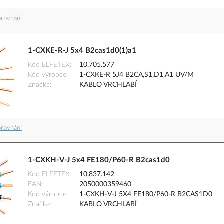
orovnání
1-CXKE-R-J 5x4 B2cas1d0(1)a1
Kód ELFETEX
10.705.577
Kód výrobce
1-CXKE-R 5J4 B2CA,S1,D1,A1 UV/M
Značka
KABLO VRCHLABÍ
orovnání
1-CXKH-V-J 5x4 FE180/P60-R B2cas1d0
Kód ELFETEX
10.837.142
EAN
2050000359460
Kód výrobce
1-CXKH-V-J 5X4 FE180/P60-R B2CAS1D0
Značka
KABLO VRCHLABÍ