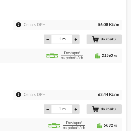
Cena s DPH
56,08 Kč/m
m
do košíku
Dostupné
21563
m
na pobočkách
Cena s DPH
63,44 Kč/m
m
do košíku
Dostupné
5032
m
na pobočkách