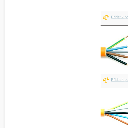
Přidat k p
Přidat k p