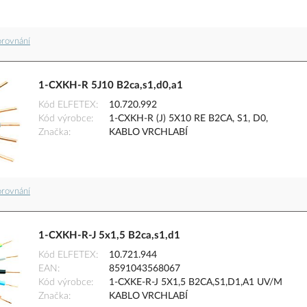
orovnání
1-CXKH-R 5J10 B2ca,s1,d0,a1
Kód ELFETEX
10.720.992
Kód výrobce
1-CXKH-R (J) 5X10 RE B2CA, S1, D0,
Značka
KABLO VRCHLABÍ
orovnání
1-CXKH-R-J 5x1,5 B2ca,s1,d1
Kód ELFETEX
10.721.944
EAN
8591043568067
Kód výrobce
1-CXKE-R-J 5X1,5 B2CA,S1,D1,A1 UV/M
Značka
KABLO VRCHLABÍ