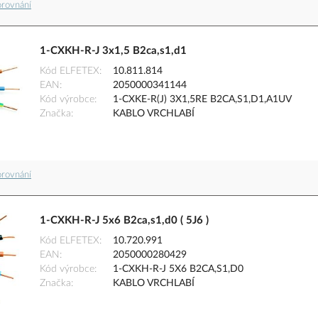
orovnání
1-CXKH-R-J 3x1,5 B2ca,s1,d1
Kód ELFETEX
10.811.814
EAN
2050000341144
Kód výrobce
1-CXKE-R(J) 3X1,5RE B2CA,S1,D1,A1UV
Značka
KABLO VRCHLABÍ
orovnání
1-CXKH-R-J 5x6 B2ca,s1,d0 ( 5J6 )
Kód ELFETEX
10.720.991
EAN
2050000280429
Kód výrobce
1-CXKH-R-J 5X6 B2CA,S1,D0
Značka
KABLO VRCHLABÍ