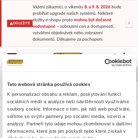
Vážení zákazníci, o víkendu
8. a 9. 8. 2026
bude
probíhat upgrade našich systémů. Některé
služby e-shopu proto
mohou být dočasně
×
DŮLEŽITÉ
nedostupné
– zobrazení cen a dostupnosti,
vytváření objednávek nebo zobrazení
dokumentů. Děkujeme za pochopení.
Přihlásit/Regi
Tato webová stránka používá cookies
Domů
Welcome to our Exclusive Online Store
K personalizaci obsahu a reklam, poskytování funkcí
sociálních médií a analýze naší návštěvnosti využíváme
soubory cookie. Informace o tom, jak náš web používáte,
Welcome to our Exclusive Online Store
sdílíme se svými partnery pro sociální média, inzerci a
analýzy. Partneři tyto údaje mohou zkombinovat s dalšími
If you are a registered member, please
sign in here
.
informacemi, které jste jim poskytli nebo které získali v