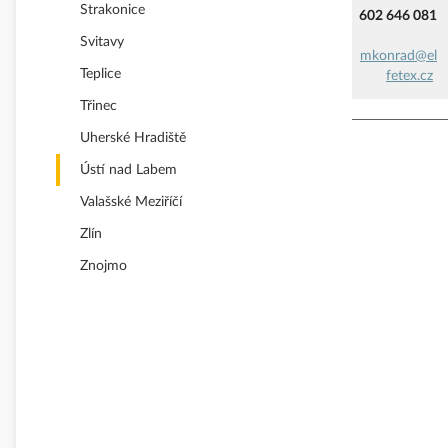
Strakonice
602 646 081
Svitavy
mkonrad@el
Teplice
fetex.cz
Třinec
Uherské Hradiště
Ústí nad Labem
Valašské Meziříčí
Zlín
Znojmo