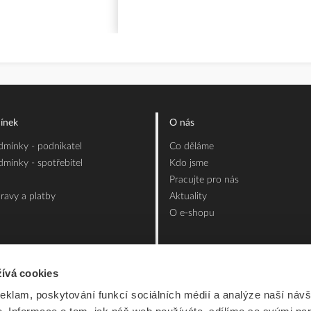
ínek
O nás
mínky - podnikatel
Co děláme
mínky - spotřebitel
Kdo jsme
Pracujte pro nás
ravy a platby
Aktuality
O e-shopu
ívá cookies
reklam, poskytování funkcí sociálních médií a analýze naší návš