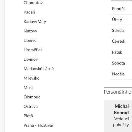
Chomutov
Pondělí
Kadaň
Úterý
Karlovy Vary
Středa
Klatovy
Liberec
Čtvrtek
Litoměřice
Pátek
Litvínov
Sobota
Mariánské Lázně
Neděle
Milevsko
Most
Personální 
Olomouc
Michal
Ostrava
Konrád
Plzeň
Vedoucí
pobočky
Praha - Hostivař