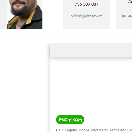
7
736 509 087
jmrac
pklimt@elfetex.cz