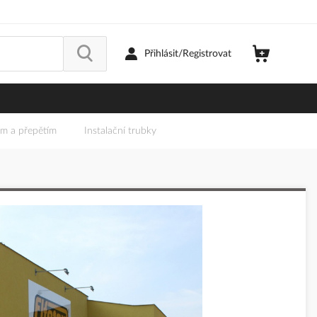
Přihlásit/Registrovat
em a přepětím
Instalační trubky