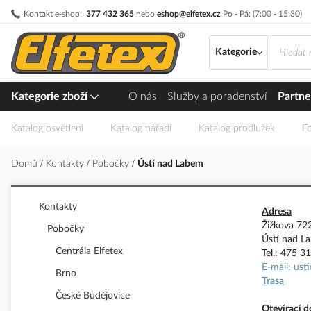
Přejít
Kontakt e-shop:
377 432 365
nebo
eshop@elfetex.cz
Po - Pá: (7:00 - 15:30)
na
obsah
Kategorie
Kategorie zboží
O nás
Služby a poradenství
Partne
Katalog osvětlení
Katalog nářadí
Katalog prodlužek
Fo
Domů
Kontakty
Pobočky
Ústí nad Labem
Kontakty
Adresa
Žižkova 72
Pobočky
Ústí nad L
Centrála Elfetex
Tel.: 475 3
E-mail: ust
Brno
Trasa
České Budějovice
Otevírací 