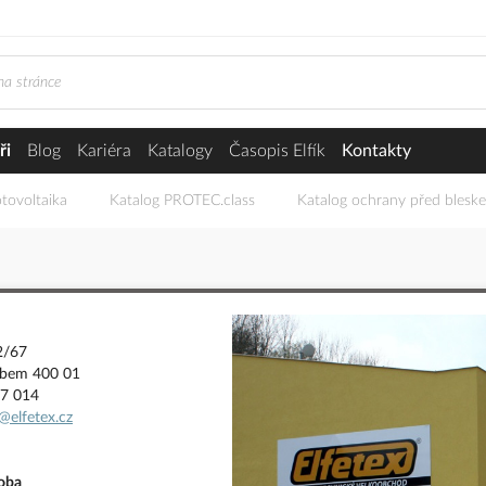
ři
Blog
Kariéra
Katalogy
Časopis Elfík
Kontakty
tovoltaika
Katalog PROTEC.class
Katalog ochrany před blesk
2/67
abem 400 01
17 014
i@elfetex.cz
doba