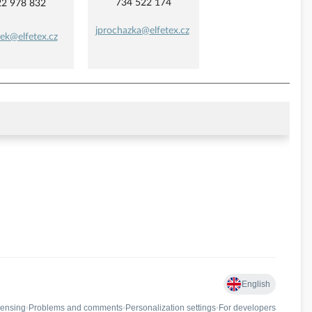
734 522 174
22 978 832
jprochazka@elfetex.cz
ek@elfetex.cz