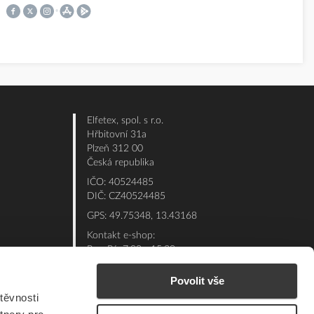
Elfetex, spol. s r.o.
Hřbitovní 31a
Plzeň 312 00
Česká republika
IČO: 40524485
DIČ: CZ40524485
GPS: 49.75348, 13.43168
Kontakt e-shop:
Po - Pá: 7:00 - 15:30
Referent:
377 432 365
Povolit vše
Technická podpora: 377 432 311
těvnosti
E-mail:
eshop@elfetex.cz