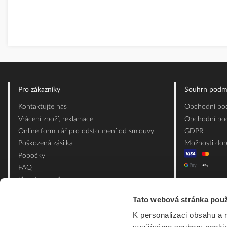
Pro zákazníky
Souhrn podm
Kontaktujte nás
Obchodní pod
Vrácení zboží, reklamace
Obchodní pod
Online formulář pro odstoupení od smlouvy
GDPR
Poškozená zásilka
Možnosti dop
Pobočky
FAQ
Slovník pojmů
Mapa webu
Tato webová stránka použ
Ceník obalových materiálů
K personalizaci obsahu a 