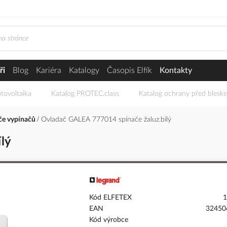
ři
Blog
Kariéra
Katalogy
Časopis Elfík
Kontakty
tovoltaika
Katalog PROTEC.class
Katalog ochrany před blesk
ače vypínačů
Ovladač GALEA 777014 spínače žaluz.bílý
lý
Kód ELFETEX
1
EAN
32450
Kód výrobce