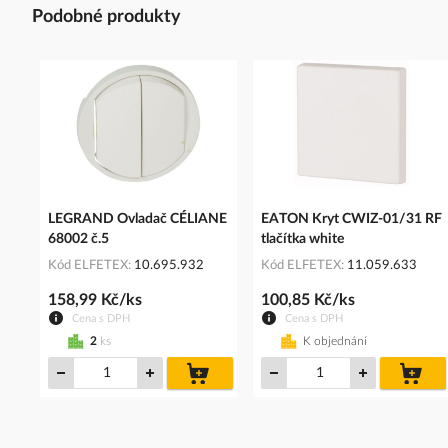
Podobné produkty
LEGRAND Ovladač CÉLIANE
EATON Kryt CWIZ-01/31 RF
68002 č.5
tlačítka white
Kód ELFETEX
10.695.932
Kód ELFETEX
11.059.633
158,99 Kč/ks
100,85 Kč/ks
Cena s DPH
Cena s DPH
2
ks
K objednání
do
do
košíku
koš