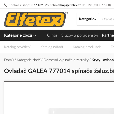
Přejít
Kontakt e-shop:
377 432 365
nebo
eshop@elfetex.cz
Po - Pá: (7:00 - 15:30)
na
obsah
Kategorie
Kategorie zboží
O nás
Služby a poradenství
Partne
Katalog osvětlení
Katalog nářadí
Katalog prodlužek
Fo
Domů
Kategorie zboží
Domovní vypínače a zásuvky
Kryty - ovlad
Ovladač GALEA 777014 spínače žaluz.bí
Přeskočit
na
konec
galerie
s