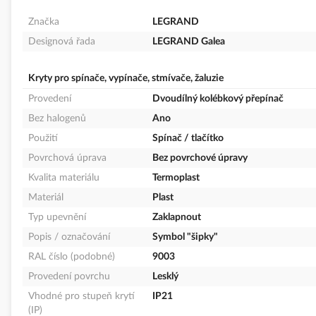
Značka
LEGRAND
Designová řada
LEGRAND Galea
Kryty pro spínače, vypínače, stmívače, žaluzie
Provedení
Dvoudílný kolébkový přepínač
Bez halogenů
Ano
Použití
Spínač / tlačítko
Povrchová úprava
Bez povrchové úpravy
Kvalita materiálu
Termoplast
Materiál
Plast
Typ upevnění
Zaklapnout
Popis / označování
Symbol "šipky"
RAL číslo (podobné)
9003
Provedení povrchu
Lesklý
Vhodné pro stupeň krytí
IP21
(IP)