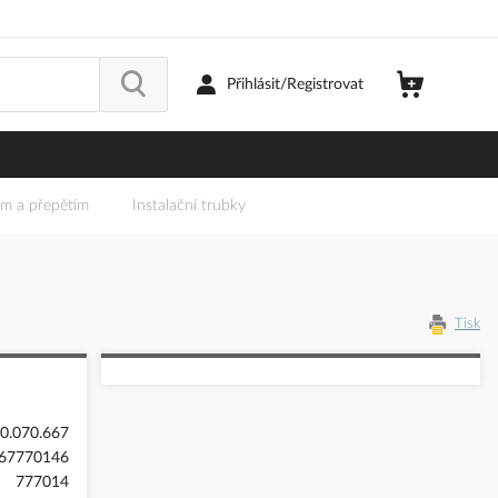
Přihlásit/Registrovat
em a přepětím
Instalační trubky
Tisk
0.070.667
67770146
777014