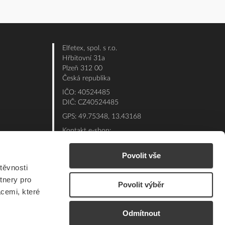
Elfetex, spol. s r.o.
Hřbitovní 31a
Plzeň 312 00
Česká republika
IČO: 40524485
DIČ: CZ40524485
GPS: 49.75348, 13.43168
Kontakt e-shop:
Po - Pá: 7:00 - 15:30
Referent:
377 432 365
Povolit vše
těvnosti
Technická podpora: 377 432 311
tnery pro
E-mail:
eshop@elfetex.cz
Povolit výběr
acemi, které
Odmítnout