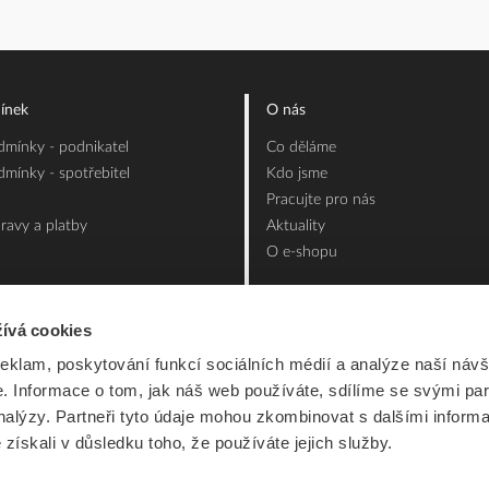
ínek
O nás
mínky - podnikatel
Co děláme
mínky - spotřebitel
Kdo jsme
Pracujte pro nás
ravy a platby
Aktuality
O e-shopu
ívá cookies
reklam, poskytování funkcí sociálních médií a analýze naší návš
 Informace o tom, jak náš web používáte, sdílíme se svými par
analýzy. Partneři tyto údaje mohou zkombinovat s dalšími inform
é získali v důsledku toho, že používáte jejich služby.