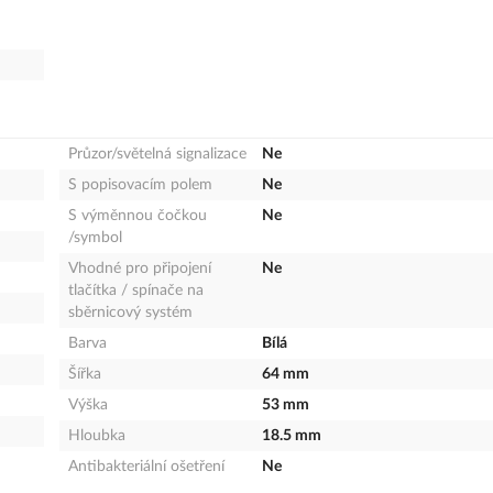
Průzor/světelná signalizace
Ne
S popisovacím polem
Ne
S výměnnou čočkou
Ne
/symbol
Vhodné pro připojení
Ne
tlačítka / spínače na
sběrnicový systém
Barva
Bílá
Šířka
64 mm
Výška
53 mm
Hloubka
18.5 mm
Antibakteriální ošetření
Ne