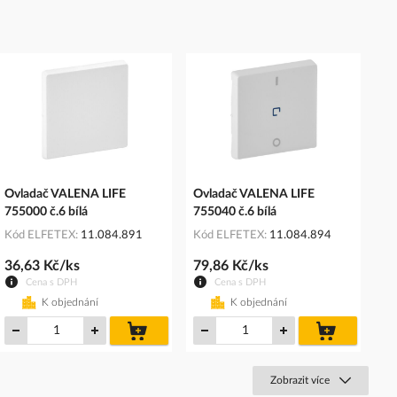
Ovladač VALENA LIFE
Ovladač VALENA LIFE
755000 č.6 bílá
755040 č.6 bílá
Kód ELFETEX
11.084.891
Kód ELFETEX
11.084.894
36,63 Kč/ks
79,86 Kč/ks
Cena s DPH
Cena s DPH
K objednání
K objednání
do
do
košíku
košíku
Zobrazit více