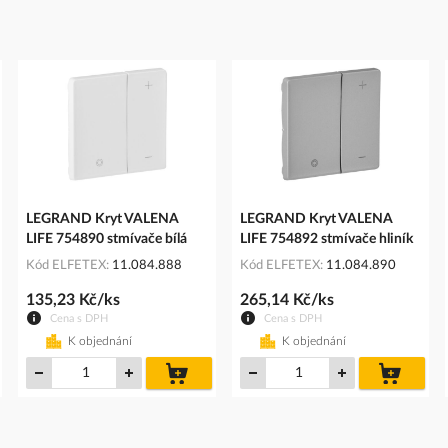
LEGRAND Kryt VALENA
LEGRAND Kryt VALENA
LIFE 754890 stmívače bílá
LIFE 754892 stmívače hliník
Kód ELFETEX
11.084.888
Kód ELFETEX
11.084.890
135,23 Kč/ks
265,14 Kč/ks
Cena s DPH
Cena s DPH
K objednání
K objednání
do
do
íku
košíku
košíku