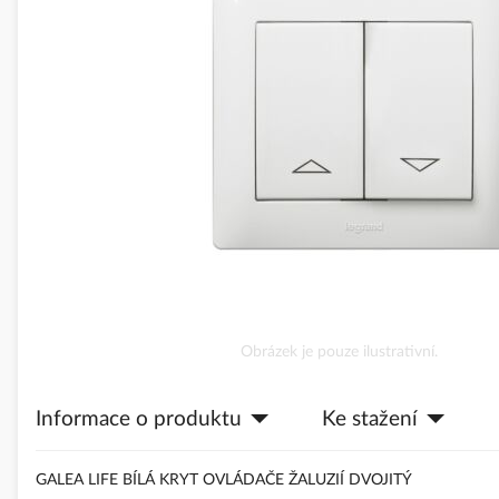
obrázky
Přeskočit
Obrázek je pouze ilustrativní.
na
začátek
Informace o produktu
Ke stažení
galerie
s
obrázky
GALEA LIFE BÍLÁ KRYT OVLÁDAČE ŽALUZIÍ DVOJITÝ