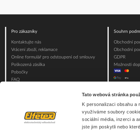
Pro zákazníky
Souhrn podm
Kontaktujte nás
Obchodní pod
Vrácení zboží, reklamace
Obchodní pod
Online formulář pro odstoupení od smlouvy
GDPR
Poškozená zásilka
Možnosti dop
Pobočky
FAQ
Slovník pojmů
Tato webová stránka použ
Mapa webu
Ceník obalových materiálů
K personalizaci obsahu a 
využíváme soubory cookie.
sociální média, inzerci a 
jste jim poskytli nebo kter