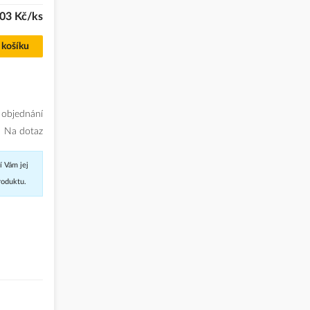
03 Kč/ks
 košíku
 objednání
Na dotaz
í Vám jej
roduktu.