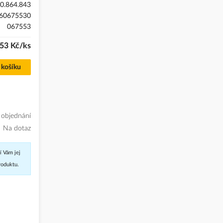
0.864.843
60675530
067553
,53 Kč/ks
 košíku
 objednání
Na dotaz
í Vám jej
roduktu.