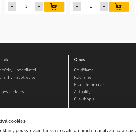
do
do
íku
košíku
košíku
ínek
O nás
mínky - podnikatel
Co děláme
mínky - spotřebitel
Kdo jsme
Pracujte pro nás
ravy a platby
Aktuality
O e-shopu
ívá cookies
reklam, poskytování funkcí sociálních médií a analýze naší návš