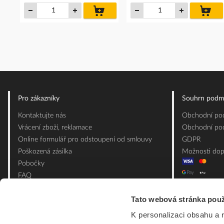
do
do
košíku
koš
Pro zákazníky
Souhrn podm
Kontaktujte nás
Obchodní pod
Vrácení zboží, reklamace
Obchodní pod
Online formulář pro odstoupení od smlouvy
GDPR
Poškozená zásilka
Možnosti dop
Pobočky
FAQ
Slovník pojmů
Tato webová stránka použ
Mapa webu
Ceník obalových materiálů
K personalizaci obsahu a 