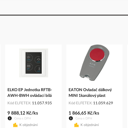
ELKO EP Jednotka RFTB-
EATON Ovladač dálkový
AWH-BWH ovládací bílá
MINI 1kanálový plast
Kód ELFETEX
11.057.935
Kód ELFETEX
11.059.629
9 888,12 Kč/ks
1 866,65 Kč/ks
Cena s DPH
Cena s DPH
K objednání
K objednání