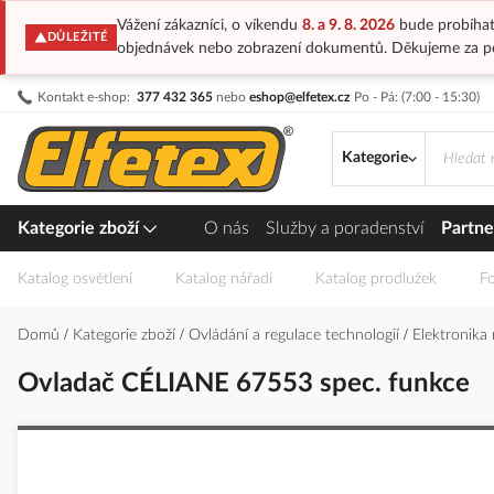
Vážení zákazníci, o víkendu
8. a 9. 8. 2026
bude probíhat
DŮLEŽITÉ
objednávek nebo zobrazení dokumentů. Děkujeme za p
Přejít
Kontakt e-shop:
377 432 365
nebo
eshop@elfetex.cz
Po - Pá: (7:00 - 15:30)
na
obsah
Kategorie
Kategorie zboží
O nás
Služby a poradenství
Partne
Katalog osvětlení
Katalog nářadí
Katalog prodlužek
Fo
Domů
Kategorie zboží
Ovládání a regulace technologií
Elektronika
Ovladač CÉLIANE 67553 spec. funkce
Přeskočit
na