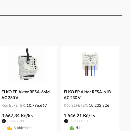
ELKO EP Aktor RFSA-66M
ELKO EP Aktor RFSA-61B
AC 230 V
AC 230 V
Kód ELFETEX
10.796.667
Kód ELFETEX
10.232.326
3 667,34 Kč/ks
1 546,21 Kč/ks
Cena s DPH
Cena s DPH
K objednání
4
ks