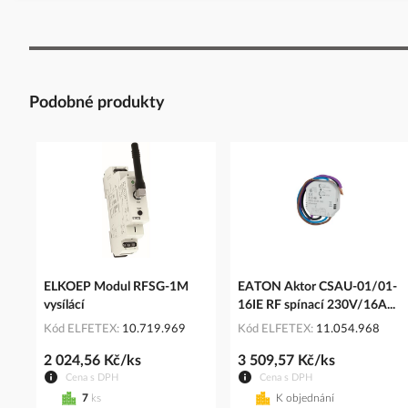
Podobné produkty
ELKOEP Modul RFSG-1M
EATON Aktor CSAU-01/01-
vysílácí
16IE RF spínací 230V/16A...
Kód ELFETEX
10.719.969
Kód ELFETEX
11.054.968
2 024,56 Kč/ks
3 509,57 Kč/ks
Cena s DPH
Cena s DPH
7
ks
K objednání