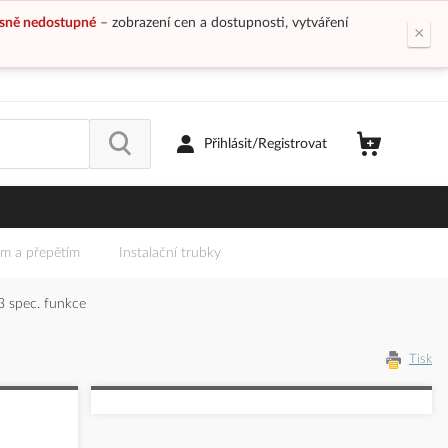
sně nedostupné
– zobrazení cen a dostupnosti, vytváření
×
Přihlásit/Registrovat
em a přepětím
Instalační trubky
 spec. funkce
Tisk