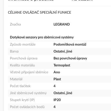
s
obrázky
CÉLIANE OVLÁDAČ SPECIÁLNÍ FUNKCE
Značka
LEGRAND
Dotykové senzory pro sběrnicové systémy
Způsob montáže
Podomítková montáž
Barva
Ostatní, jiné
Povrchová úprava
Bez povrchové úpravy
Kvalita materiálu
Termoplast
Včetně připojení sběrnice
Ano
Materiál
Plast
Počet tlačítek
4
Jiné sběrnicové systémy
Ostatní, jiné
Stupeň krytí (IP)
IP20
Počet ovládacích bodů
4