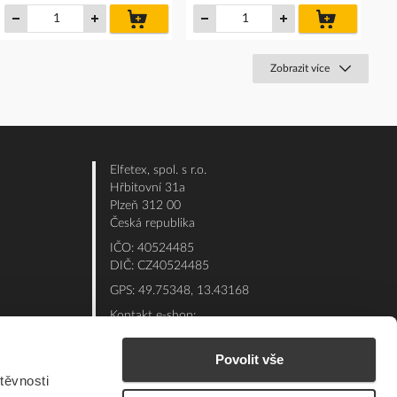
do
do
košíku
košíku
Zobrazit více
Elfetex, spol. s r.o.
Hřbitovní 31a
Plzeň 312 00
Česká republika
IČO: 40524485
DIČ: CZ40524485
GPS: 49.75348, 13.43168
Kontakt e-shop:
Po - Pá: 7:00 - 15:30
Referent:
377 432 365
Povolit vše
těvnosti
Technická podpora: 377 432 311