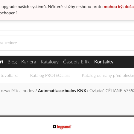
 upgrade našich systémů. Některé služby e-shopu proto
mohou být doča
ochopení.
ři
Blog
Kariéra
Katalogy
Časopis Elfík
Kontakty
tovoltaika
Katalog PROTEC.class
Katalog ochrany před blesk
 rozvaděčů a budov
Automatizace budov KNX
Ovladač CÉLIANE 67553