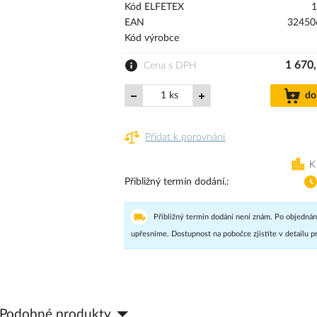
Kód ELFETEX
1
EAN
32450
Kód výrobce
1 670
Cena s DPH
ks
do
Přidat k porovnání
K
Přibližný termín dodání.
Přibližný termín dodání není znám. Po objednán
upřesníme. Dostupnost na pobočce zjistíte v detailu p
Podobné produkty