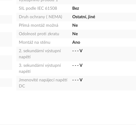
výstupního proudu 1
SIL podle IEC 61508
Bez
Druh ochrany ( NEMA)
Ostatní, jiné
Přímá montáž možná
Ne
Odolnost proti zkratu
Ne
Montáž na stěnu
Ano
2. sekundární výstupní
- - - V
napětí
3. sekundární výstupní
- - - V
napětí
Jmenovité napájecí napětí
- - - V
DC