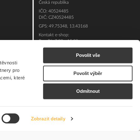
Česká republika
IČO: 40524485
DIČ: CZ40524485
GPS: 49.75348, 13.43168
Kontakt e-shop:
Po - Pá: 7:00 - 15:30
Referent:
377 432 365
Povolit vše
Technická podpora: 377 432 311
těvnosti
E-mail:
eshop@elfetex.cz
tnery pro
Povolit výběr
acemi, které
Odmítnout
Zobrazit detaily
© 2026 Member of the Würth Group