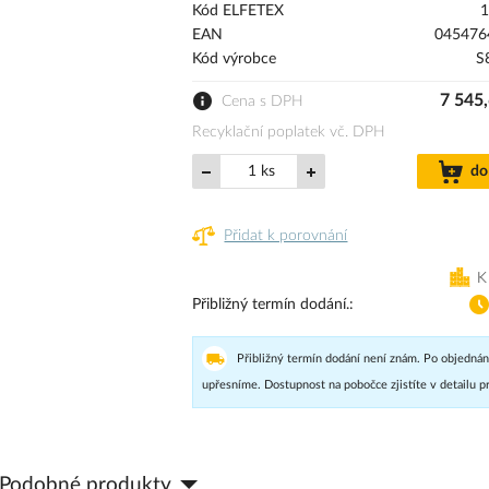
Kód ELFETEX
1
EAN
045476
Kód výrobce
S
7 545
Cena s DPH
Recyklační poplatek vč. DPH
ks
do
Přidat k porovnání
K
Přibližný termín dodání.
Přibližný termín dodání není znám. Po objednán
upřesníme. Dostupnost na pobočce zjistíte v detailu p
Podobné produkty