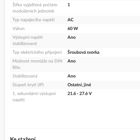
Šířka vyjádřená počtem
1
modulárních jednotek
Typ napájecího napětí
AC
Výkon
60 W
Výstupní napětí
Ano
stabilizované
Typ elektrického připojení
Šroubová svorka
Možnost montáže na DIN
Ano
lištu
Stabilizovaný
Ano
Stupeň krytí (IP)
Ostatní, jiné
1. sekundární výstupní
21.6 - 27.6 V
napětí
Ke stažení