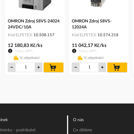
OMRON Zdroj S8VS-24024
OMRON Zdroj S8VS-
24VDC/10A
12024A
Kód ELFETEX
10.508.157
Kód ELFETEX
10.574.318
12 180,83 Kč/ks
11 042,17 Kč/ks
Cena s DPH
Cena s DPH
K objednání
K objednání
do
do
íku
košíku
košíku
ínek
O nás
mínky - podnikatel
Co děláme