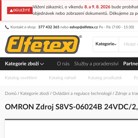
Vážení zákazníci, o víkendu
8. a 9. 8. 2026
bude probíhat
DŮLEŽITÉ
objednávek nebo zobrazení dokumentů. Děkujeme za p
Přejít
Kontakt e-shop:
377 432 365
nebo
eshop@elfetex.cz
Po - Pá: (7:00 - 15:30)
na
obsah
Kategorie
Kategorie zboží
O nás
Služby a poradenství
Partne
Katalog osvětlení
Katalog nářadí
Katalog prodlužek
Fo
Domů
Kategorie zboží
Ovládání a regulace technologií
Zdroje a tr
OMRON Zdroj S8VS-06024B 24VDC/2
Přeskočit
na