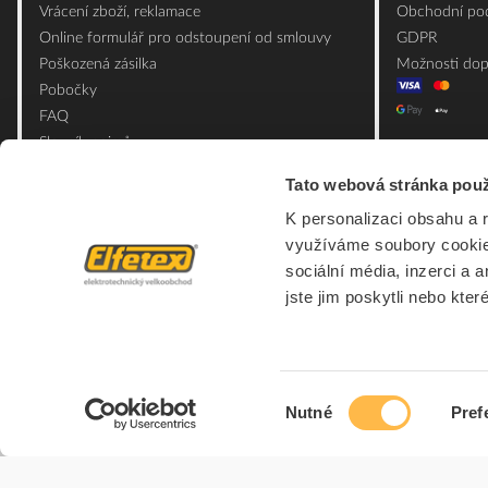
Vrácení zboží, reklamace
Obchodní pod
Online formulář pro odstoupení od smlouvy
GDPR
Poškozená zásilka
Možnosti dop
Pobočky
FAQ
Slovník pojmů
Mapa webu
Tato webová stránka použ
Ceník obalových materiálů
K personalizaci obsahu a 
využíváme soubory cookie.
sociální média, inzerci a 
jste jim poskytli nebo kter
Výběr
Nutné
Pref
souhlasu