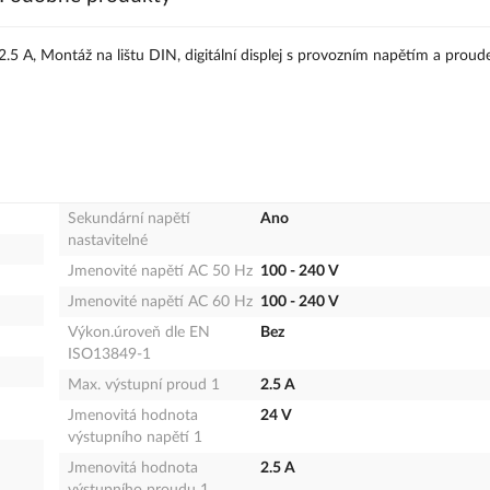
.5 A, Montáž na lištu DIN, digitální displej s provozním napětím a proud
Sekundární napětí
Ano
nastavitelné
Jmenovité napětí AC 50 Hz
100 - 240 V
Jmenovité napětí AC 60 Hz
100 - 240 V
Výkon.úroveň dle EN
Bez
ISO13849-1
Max. výstupní proud 1
2.5 A
Jmenovitá hodnota
24 V
výstupního napětí 1
Jmenovitá hodnota
2.5 A