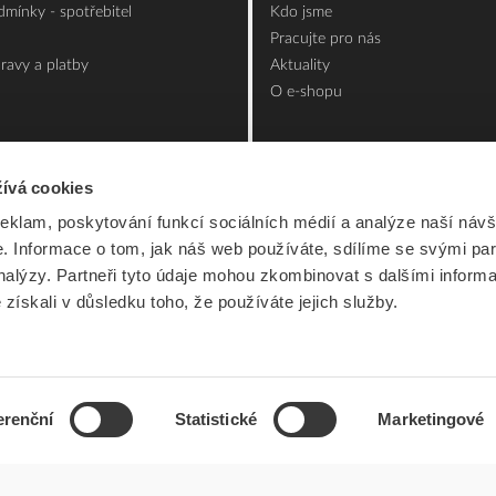
mínky - spotřebitel
Kdo jsme
Pracujte pro nás
ravy a platby
Aktuality
O e-shopu
ívá cookies
reklam, poskytování funkcí sociálních médií a analýze naší návš
 Informace o tom, jak náš web používáte, sdílíme se svými par
analýzy. Partneři tyto údaje mohou zkombinovat s dalšími inform
é získali v důsledku toho, že používáte jejich služby.
erenční
Statistické
Marketingové