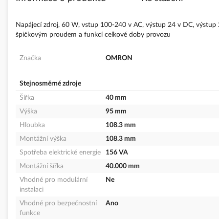
s
obrázky
Napájecí zdroj, 60 W, vstup 100-240 v AC, výstup 24 v DC, výstup 2
špičkovým proudem a funkcí celkové doby provozu
Značka
OMRON
Stejnosměrné zdroje
Šířka
40 mm
Výška
95 mm
Hloubka
108.3 mm
Montážní výška
108.3 mm
Spotřeba elektrické energie
156 VA
Montážní šířka
40.000 mm
Vhodné pro modulární
Ne
instalaci
Vhodné pro bezpečnostní
Ano
funkce