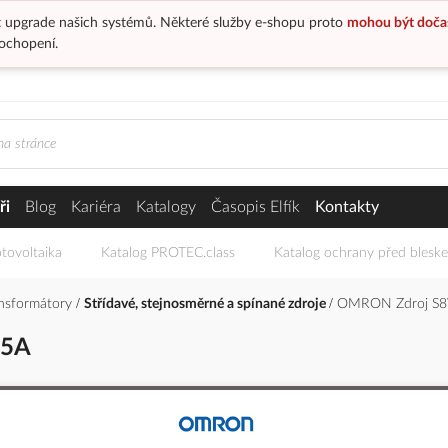
 upgrade našich systémů. Některé služby e-shopu proto
mohou být doča
ochopení.
ři
Blog
Kariéra
Katalogy
Časopis Elfík
Kontakty
tovoltaika
Katalog PROTEC.class
Katalog ochrany před blesk
ansformátory
Střídavé, stejnosměrné a spínané zdroje
OMRON Zdroj S8
,5A