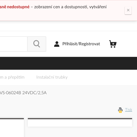
sně nedostupné
– zobrazení cen a dostupnosti, vytváření
×
Přihlásit/Registrovat
em a přepětím
Instalační trubky
VS-06024B 24VDC/2,5A
Tisk