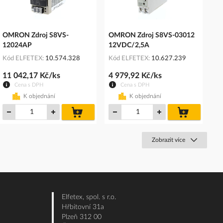
OMRON Zdroj S8VS-
OMRON Zdroj S8VS-03012
12024AP
12VDC/2,5A
Kód ELFETEX
10.574.328
Kód ELFETEX
10.627.239
11 042,17 Kč/ks
4 979,92 Kč/ks
Cena s DPH
Cena s DPH
K objednání
K objednání
do
do
košíku
košíku
Zobrazit více
Elfetex, spol. s r.o.
Hřbitovní 31a
Plzeň 312 00