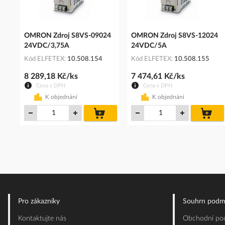
OMRON Zdroj S8VS-09024
OMRON Zdroj S8VS-12024
24VDC/3,75A
24VDC/5A
Kód ELFETEX
10.508.154
Kód ELFETEX
10.508.155
8 289,18 Kč/ks
7 474,61 Kč/ks
Cena s DPH
Cena s DPH
K objednání
K objednání
do
do
košíku
koš
Pro zákazníky
Souhrn podm
Kontaktujte nás
Obchodní pod