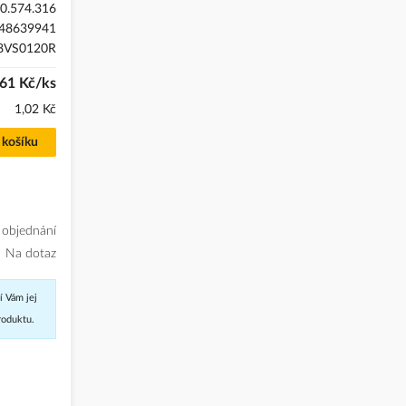
0.574.316
48639941
8VS0120R
,61 Kč/ks
1,02 Kč
 košíku
 objednání
Na dotaz
í Vám jej
roduktu.