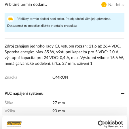
Přibližný termín dodání.
Na dotaz
Přibližný termín dodání není znám. Po objednání Vám jej upřesníme.
Dostupnost na pobočce zjistíte v detailu produktu.
Zdroj zahájení jednoho řady CJ, vstupní rozsah: 21,6 až 26,4 VDC,
Spoteba energie: Max 35 W, výstupní kapacita pro 5 VDC: 2,0 A,
výstupní kapacita pro 24 VDC: 0,4 A, max. Výstupní výkon: 16,6 W,
nemá galvanické oddělení, šířka: 27 mm, oživení 1
Značka
OMRON
PLC napájení systému
Šířka
27 mm
Výška
90 mm
Hloubka
81.6 mm
Druh vstupního napětí
DC