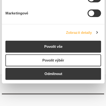
Vstupní napětí při AC 60
- - - V
Hz
Marketingové
Ke stažení
Zobrazit detaily
Technické dokumenty
Povolit vše
Technická specifikace.pdf
Povolit výběr
Odmítnout