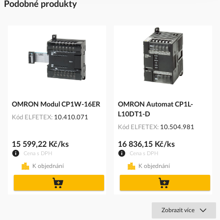
Podobné produkty
OMRON Modul CP1W-16ER
OMRON Automat CP1L-
L10DT1-D
Kód ELFETEX
10.410.071
Kód ELFETEX
10.504.981
15 599,22 Kč/ks
16 836,15 Kč/ks
Cena s DPH
Cena s DPH
K objednání
K objednání
do
do
košíku
košíku
Zobrazit více