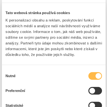
Výkon
19.6 W
Výstupní napětí při DC
5 - 24 V
Tato webová stránka používá cookies
Vstupní napětí při DC
21.6 - 26.4 V
K personalizaci obsahu a reklam, poskytování funkcí
Max. výstupní proud při
2 A
sociálních médií a analýze naší návštěvnosti využíváme
DC
soubory cookie. Informace o tom, jak náš web používáte,
Max. vstupní proud při
1.5 A
sdílíme se svými partnery pro sociální média, inzerci a
DC
analýzy. Partneři tyto údaje mohou zkombinovat s dalšími
Typ výstupního napětí
DC
informacemi, které jste jim poskytli nebo které získali v
důsledku toho, že používáte jejich služby.
Vhodné pro bezpečnostní
Ne
funkce
Možnost redundance
Ne
Výběr
Výstupní napětí při AC 50
- - - V
Nutné
souhlasu
Hz
Výstupní napětí při AC 60
- - - V
Hz
Preferenční
Vstupní napětí při AC 50
- - - V
Hz
Statistické