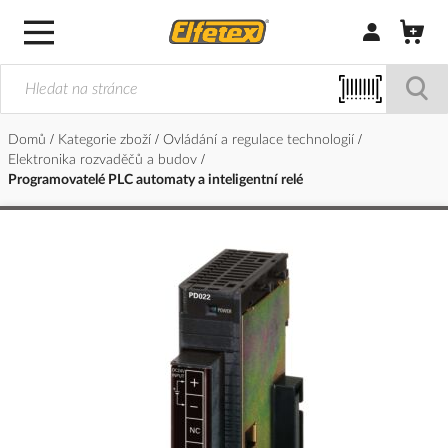
Přihlásit/Regi
Domů
Kategorie zboží
Ovládání a regulace technologií
Elektronika rozvaděčů a budov
Programovatelé PLC automaty a inteligentní relé
Přeskočit
na
konec
galerie
s
obrázky