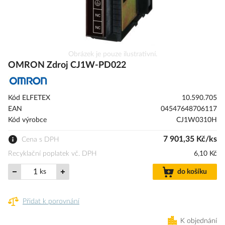
Přeskočit
Obrázek je pouze ilustrativní.
na
OMRON Zdroj CJ1W-PD022
začátek
galerie
s
Kód ELFETEX
10.590.705
obrázky
EAN
04547648706117
Kód výrobce
CJ1W0310H
7 901,35 Kč/ks
Cena s DPH
Recyklační poplatek vč. DPH
6,10 Kč
ks
do košíku
Přidat k porovnání
K objednání