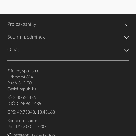
Pro zákazníky
Souhrn podmínek
O nás
Elfetex, spol. s r.o.
Hřbitovní 31a
Plzeň 312 00
Česká republika
IČO: 40524485
DIČ: CZ40524485
GPS: 49.75348, 13.43168
Kontakt e-shop:
Po - Pá: 7:00 - 15:30
Referent:
377 432 365