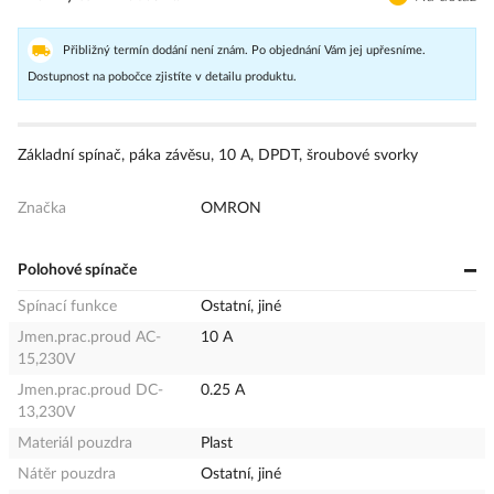
Přibližný termín dodání není znám. Po objednání Vám jej upřesníme.
Dostupnost na pobočce zjistíte v detailu produktu.
Základní spínač, páka závěsu, 10 A, DPDT, šroubové svorky
Značka
OMRON
Polohové spínače
Spínací funkce
Ostatní, jiné
Jmen.prac.proud AC-
10 A
15,230V
Jmen.prac.proud DC-
0.25 A
13,230V
Materiál pouzdra
Plast
Nátěr pouzdra
Ostatní, jiné