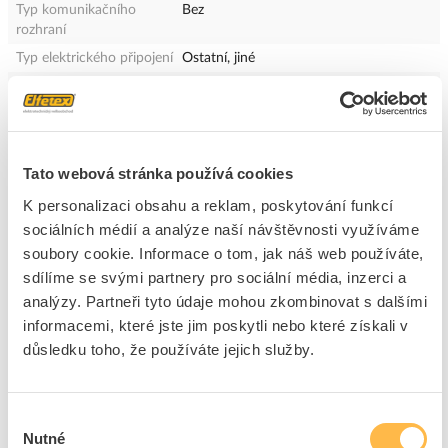
Typ komunikačního
Bez
rozhraní
Typ elektrického připojení
Ostatní, jiné
Kategorie nevýbušnosti -
Bez
plyn
Kategorie nevýbušnosti -
Bez
prach
Tato webová stránka používá cookies
Konstrukční typ krytu
Kvádr
K personalizaci obsahu a reklam, poskytování funkcí
Stupeň krytí (IP)
Ostatní, jiné
sociálních médií a analýze naší návštěvnosti využíváme
Typ ovládacího prvku
Ostatní, jiné
soubory cookie. Informace o tom, jak náš web používáte,
Verze rozhraní
Bez
sdílíme se svými partnery pro sociální média, inzerci a
Jmen.prac.proud Ie AC-
10 A
analýzy. Partneři tyto údaje mohou zkombinovat s dalšími
15,125 V
informacemi, které jste jim poskytli nebo které získali v
Jmen.prac.proud Ie DC-
0.5 A
důsledku toho, že používáte jejich služby.
13,125 V
Šířka snímače, senzoru
75.4 mm
Výběr
Výška snímače
27.9 mm
Nutné
souhlasu
Délka snímače
17.45 mm