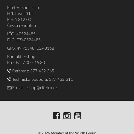
Elfetex, spol. s r.o.
Hřbitovní 31a
Plzeň 312 00
Česká republika
IČO: 40524485
DIČ: CZ40524485
GPS: 49.75348, 13.43168
Kontakt e-shop:
Po - Pá: 7:00 - 15:30
Referent:
377 432 365
Technická podpora: 377 432 311
E-mail:
eshop@elfetex.cz
© 2026 Member of the Würth Group