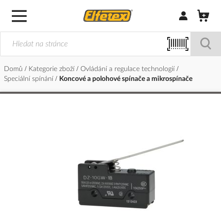
Přihlásit/Regi
Domů
Kategorie zboží
Ovládání a regulace technologií
Speciální spínání
Koncové a polohové spínače a mikrospínače
Přeskočit
na
konec
galerie
s
obrázky