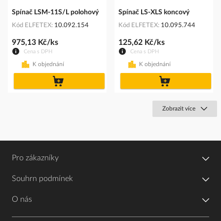
Spínač LSM-11S/L polohový
Spínač LS-XLS koncový
Kód ELFETEX
10.092.154
Kód ELFETEX
10.095.744
975,13 Kč/ks
125,62 Kč/ks
Cena s DPH
Cena s DPH
K objednání
K objednání
do
do
košíku
košíku
Zobrazit více
Pro zákazníky
Souhrn podmínek
O nás