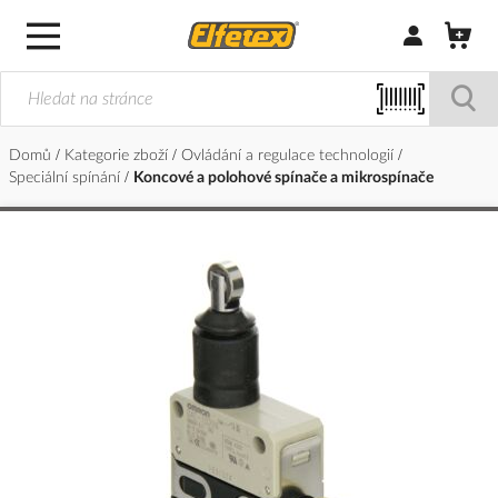
Přihlásit/Regi
Domů
Kategorie zboží
Ovládání a regulace technologií
Speciální spínání
Koncové a polohové spínače a mikrospínače
Přeskočit
na
konec
galerie
s
obrázky