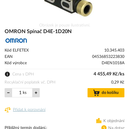
Přeskočit
Obrázek je pouze ilustrativní.
na
OMRON Spínač D4E-1D20N
začátek
galerie
s
Kód ELFETEX
10.345.403
obrázky
EAN
04536853223830
Kód výrobce
D4EN1018A
4 455,49 Kč/ks
Cena s DPH
Recyklační poplatek vč. DPH
0,29 Kč
ks
do košíku
Přidat k porovnání
K objednání
Přibližný termín dodání.
Na dotaz