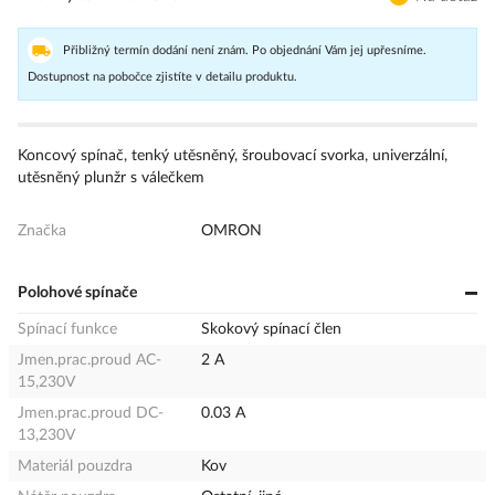
Přibližný termín dodání není znám. Po objednání Vám jej upřesníme.
Dostupnost na pobočce zjistíte v detailu produktu.
Koncový spínač, tenký utěsněný, šroubovací svorka, univerzální,
utěsněný plunžr s válečkem
Značka
OMRON
Polohové spínače
Spínací funkce
Skokový spínací člen
Jmen.prac.proud AC-
2 A
15,230V
Jmen.prac.proud DC-
0.03 A
13,230V
Materiál pouzdra
Kov