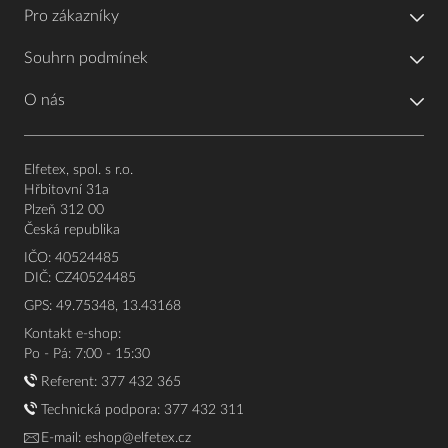
Pro zákazníky
Souhrn podmínek
O nás
Elfetex, spol. s r.o.
Hřbitovní 31a
Plzeň 312 00
Česká republika
IČO: 40524485
DIČ: CZ40524485
GPS: 49.75348, 13.43168
Kontakt e-shop:
Po - Pá: 7:00 - 15:30
Referent:
377 432 365
Technická podpora: 377 432 311
E-mail:
eshop@elfetex.cz