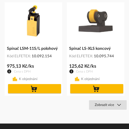
Spínač LSM-11S/L polohový
Spínač LS-XLS koncový
Kód ELFETEX
10.092.154
Kód ELFETEX
10.095.744
975,13 Kč/ks
125,62 Kč/ks
Cena s DPH
Cena s DPH
K objednání
K objednání
do
do
košíku
košíku
Zobrazit více