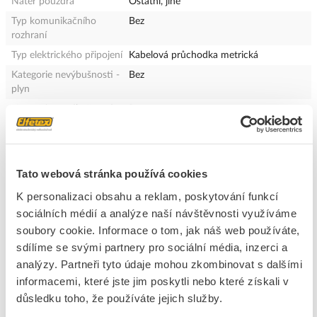
Nátěr pouzdra
Ostatní, jiné
Typ komunikačního
Bez
rozhraní
Typ elektrického připojení
Kabelová průchodka metrická
Kategorie nevýbušnosti -
Bez
plyn
Kategorie nevýbušnosti -
Bez
prach
Konstrukční typ krytu
Kvádr
Stupeň krytí (IP)
IP67
Tato webová stránka používá cookies
Typ ovládacího prvku
Píst s pružinou
K personalizaci obsahu a reklam, poskytování funkcí
Verze rozhraní
Bez
sociálních médií a analýze naší návštěvnosti využíváme
Jmen.prac.proud Ie AC-
3 A
soubory cookie. Informace o tom, jak náš web používáte,
15,125 V
sdílíme se svými partnery pro sociální média, inzerci a
Jmen.prac.proud Ie AC-
3 A
analýzy. Partneři tyto údaje mohou zkombinovat s dalšími
15, 24 V
informacemi, které jste jim poskytli nebo které získali v
Jmen.prac.proud Ie DC-
0.05 A
důsledku toho, že používáte jejich služby.
13,125 V