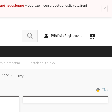
sně nedostupné
– zobrazení cen a dostupnosti, vytváření
×
Přihlásit/Registrovat
em a přepětím
Instalační trubky
-1201 koncový
Tisk