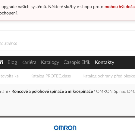
 upgrade našich systémů. Některé služby e-shopu proto
mohou být doča
ochopení.
ři
Blog
Kariéra
Katalogy
Časopis Elfík
Kontakty
tovoltaika
Katalog PROTEC.class
Katalog ochrany před blesk
ínání
Koncové a polohové spínače a mikrospínače
OMRON Spínač D4C