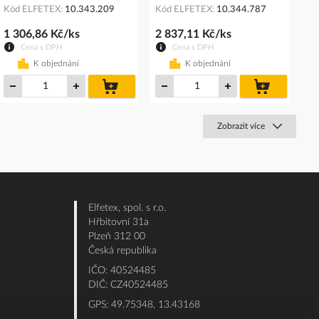
Kód ELFETEX
10.343.209
Kód ELFETEX
10.344.787
1 306,86 Kč/ks
2 837,11 Kč/ks
Cena s DPH
Cena s DPH
K objednání
K objednání
do
do
košíku
košíku
Zobrazit více
Elfetex, spol. s r.o.
Hřbitovní 31a
Plzeň 312 00
Česká republika
IČO: 40524485
DIČ: CZ40524485
GPS: 49.75348, 13.43168