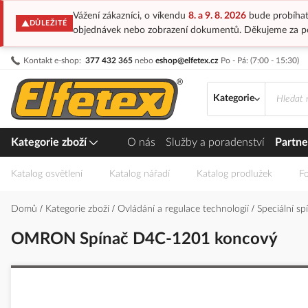
Vážení zákazníci, o víkendu
8. a 9. 8. 2026
bude probíhat
DŮLEŽITÉ
objednávek nebo zobrazení dokumentů. Děkujeme za p
Přejít
Kontakt e-shop:
377 432 365
nebo
eshop@elfetex.cz
Po - Pá: (7:00 - 15:30)
na
obsah
Kategorie
Kategorie zboží
O nás
Služby a poradenství
Partne
Katalog osvětlení
Katalog nářadí
Katalog prodlužek
Fo
Domů
Kategorie zboží
Ovládání a regulace technologií
Speciální sp
OMRON Spínač D4C-1201 koncový
Přeskočit
na