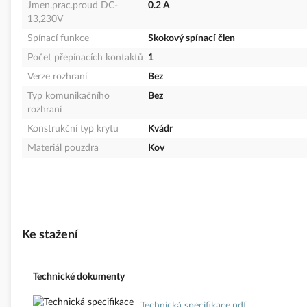
Jmen.prac.proud DC-
0.2 A
13,230V
Spínací funkce
Skokový spínací člen
Počet přepínacích kontaktů
1
Verze rozhraní
Bez
Typ komunikačního
Bez
rozhraní
Konstrukční typ krytu
Kvádr
Materiál pouzdra
Kov
Ke stažení
Technické dokumenty
Technická specifikace.pdf