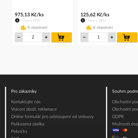
975,13 Kč/ks
125,62 Kč/ks
Cena s DPH
Cena s DPH
K objednání
K objednání
do
do
košíku
koš
Pro zákazníky
Souhrn podm
Kontaktujte nás
Obchodní pod
Vrácení zboží, reklamace
Obchodní pod
Online formulář pro odstoupení od smlouvy
GDPR
Poškozená zásilka
Možnosti dop
Pobočky