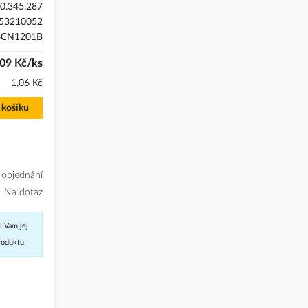
0.345.287
53210052
CN1201B
,09 Kč/ks
1,06 Kč
 košíku
 objednání
Na dotaz
í Vám jej
roduktu.