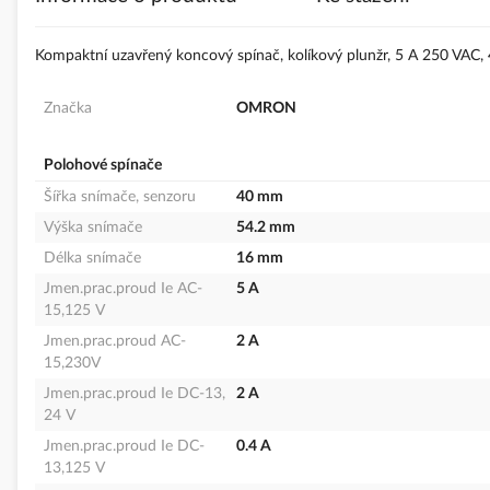
s
obrázky
Kompaktní uzavřený koncový spínač, kolíkový plunžr, 5 A 250 VAC
Značka
OMRON
Polohové spínače
Šířka snímače, senzoru
40 mm
Výška snímače
54.2 mm
Délka snímače
16 mm
Jmen.prac.proud Ie AC-
5 A
15,125 V
Jmen.prac.proud AC-
2 A
15,230V
Jmen.prac.proud Ie DC-13,
2 A
24 V
Jmen.prac.proud Ie DC-
0.4 A
13,125 V