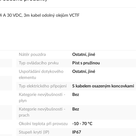
, 4 A 30 VDC, 3m kabel odolný olejům VCTF
Nátěr pouzdra
Ostatní, jiné
Typ ovládacího prvku
Píst s pružinou
Uspořádání dotykového
Ostatní, jiné
elementu
Typ elektrického připojení
S kabelem osazeným koncovkami
Kategorie nevýbušnosti -
Bez
plyn
Kategorie nevýbušnosti -
Bez
prach
Okolní teplota při provozu
-10 - 70 °C
Stupeň krytí (IP)
IP67