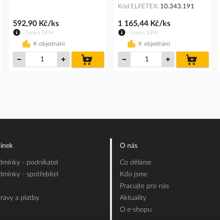
Kód ELFETEX
10.343.191
592,90 Kč/ks
1 165,44 Kč/ks
Cena s DPH
Cena s DPH
K objednání
K objednání
do
do
íku
košíku
košíku
ínek
O nás
mínky - podnikatel
Co děláme
mínky - spotřebitel
Kdo jsme
Pracujte pro nás
ravy a platby
Aktuality
O e-shopu