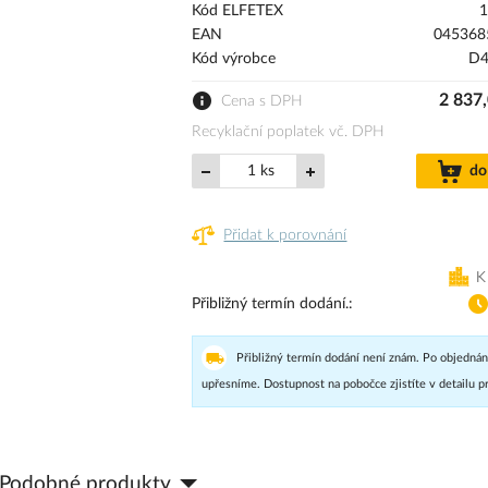
Kód ELFETEX
1
EAN
045368
Kód výrobce
D4
2 837
Cena s DPH
Recyklační poplatek vč. DPH
ks
do
Přidat k porovnání
K
Přibližný termín dodání.
Přibližný termín dodání není znám. Po objednán
upřesníme. Dostupnost na pobočce zjistíte v detailu p
Podobné produkty