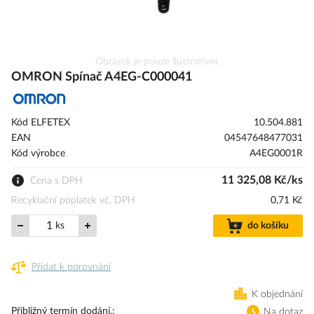
Přeskočit
Obrázek je pouze ilustrativní.
na
OMRON Spínač A4EG-C000041
začátek
galerie
s
Kód ELFETEX
10.504.881
obrázky
EAN
04547648477031
Kód výrobce
A4EG0001R
11 325,08 Kč/ks
Cena s DPH
Recyklační poplatek vč. DPH
0,71 Kč
ks
do košíku
Přidat k porovnání
K objednání
Přibližný termín dodání.
Na dotaz