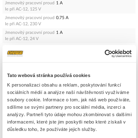
Jmenovitý pracovní proud
1 A
Ie při AC-12, 125 V
Jmenovitý pracovní proud
0.75 A
Ie při AC-12, 230 V
Jmenovitý pracovní proud
1 A
Ie při AC-12, 24 V
Jmenovitý pracovní proud
0.55 A
Ie při DC-12, 24 V
Výkon.úroveň dle EN
Bez
ISO13849-1
Tato webová stránka používá cookies
Počet rozpínacích
1
kontaktů
K personalizaci obsahu a reklam, poskytování funkcí
Počet spínacích kontaktů
2
sociálních médií a analýze naší návštěvnosti využíváme
soubory cookie. Informace o tom, jak náš web používáte,
Druh ochrany ( NEMA)
Ostatní, jiné
sdílíme se svými partnery pro sociální média, inzerci a
S indikací stavu
Ne
analýzy. Partneři tyto údaje mohou zkombinovat s dalšími
Možnost detekce
Ne
informacemi, které jste jim poskytli nebo které získali v
příčného obvodového
důsledku toho, že používáte jejich služby.
zkratu