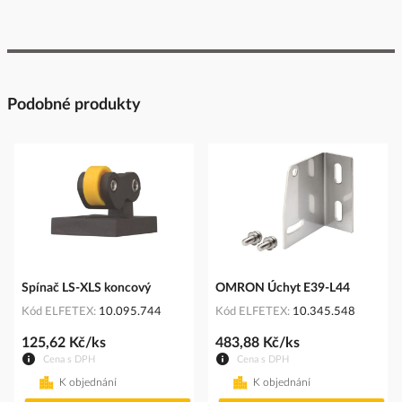
Podobné produkty
Spínač LS-XLS koncový
OMRON Úchyt E39-L44
Kód ELFETEX
10.095.744
Kód ELFETEX
10.345.548
125,62 Kč/ks
483,88 Kč/ks
Cena s DPH
Cena s DPH
K objednání
K objednání