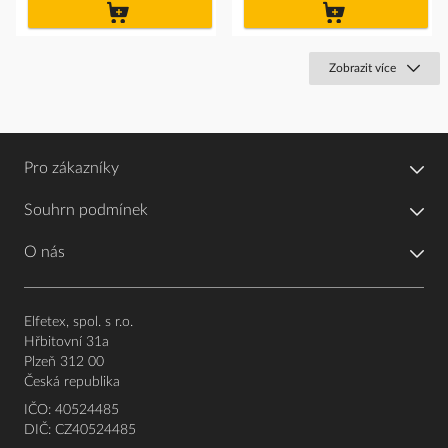
do
do
košíku
košíku
Zobrazit více
Pro zákazníky
Souhrn podmínek
O nás
Elfetex, spol. s r.o.
Hřbitovní 31a
Plzeň 312 00
Česká republika
IČO: 40524485
DIČ: CZ40524485