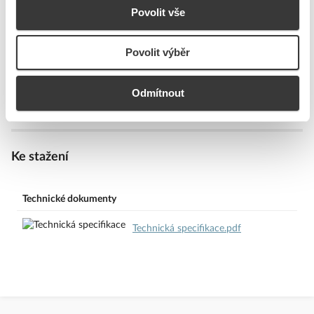
Odolné proti tlaku
Ne
Povolit vše
Druh ochrany ( NEMA)
Ostatní, jiné
Jmen. napájecí napětí AC
- - - V
Povolit výběr
50Hz
Jmen. napájecí napětí AC
- - - V
60Hz
Odmítnout
Ke stažení
Technické dokumenty
Technická specifikace.pdf