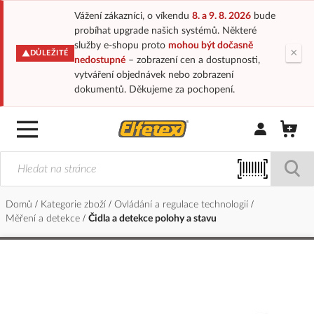
Vážení zákazníci, o víkendu
8. a 9. 8. 2026
bude
probíhat upgrade našich systémů. Některé
služby e-shopu proto
mohou být dočasně
×
DŮLEŽITÉ
nedostupné
– zobrazení cen a dostupnosti,
vytváření objednávek nebo zobrazení
dokumentů. Děkujeme za pochopení.
Přihlásit/Regi
Domů
Kategorie zboží
Ovládání a regulace technologií
Měření a detekce
Čidla a detekce polohy a stavu
Přeskočit
na
konec
galerie