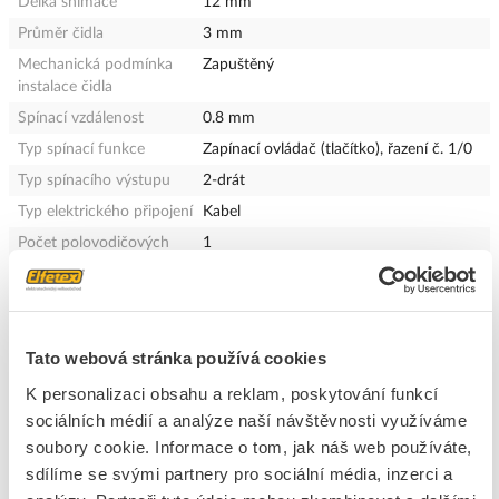
Délka snímače
12 mm
Průměr čidla
3 mm
Mechanická podmínka
Zapuštěný
instalace čidla
Spínací vzdálenost
0.8 mm
Typ spínací funkce
Zapínací ovládač (tlačítko), řazení č. 1/0
Typ spínacího výstupu
2-drát
Typ elektrického připojení
Kabel
Počet polovodičových
1
výstupů se signalizační
funkcí
Způsob ovládání
Kovový terč, jádro
Verze rozhraní
Bez
Tato webová stránka používá cookies
Typ komunikačního
Bez
K personalizaci obsahu a reklam, poskytování funkcí
rozhraní
sociálních médií a analýze naší návštěvnosti využíváme
Konstrukční typ krytu
Válec hladký
soubory cookie. Informace o tom, jak náš web používáte,
Nátěr pouzdra
Nikl
sdílíme se svými partnery pro sociální média, inzerci a
Kaskádovatelný
Ne