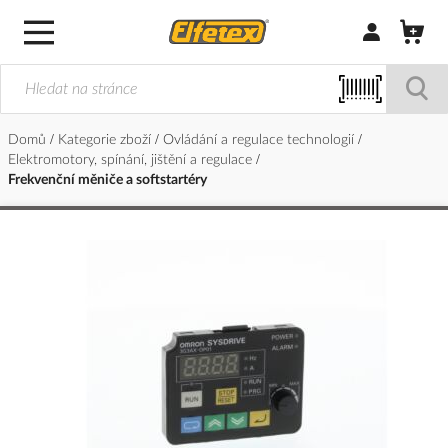
Přihlásit/Regi
Domů
Kategorie zboží
Ovládání a regulace technologií
Elektromotory, spínání, jištění a regulace
Frekvenční měniče a softstartéry
Přeskočit
na
konec
galerie
s
obrázky