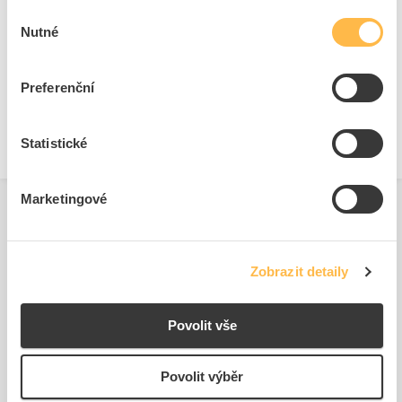
Výběr
Nutné
souhlasu
Technické dokumenty
Preferenční
Technická specifikace.pdf
Statistické
Marketingové
Zobrazit detaily
Podobné produkty
Povolit vše
Povolit výběr