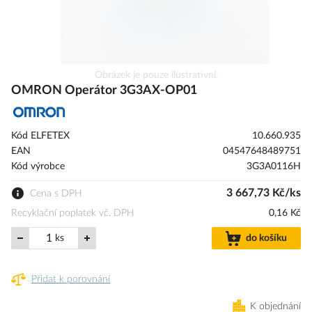
Přeskočit
Obrázek je pouze ilustrativní.
na
OMRON Operátor 3G3AX-OP01
začátek
galerie
s
Kód ELFETEX
10.660.935
obrázky
EAN
04547648489751
Kód výrobce
3G3A0116H
3 667,73 Kč/ks
Cena s DPH
Recyklační poplatek vč. DPH
0,16 Kč
ks
do košíku
Přidat k porovnání
K objednání