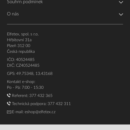
Souhrn podmínek
O nás
Elfetex, spol. s r.o.
Hřbitovní 31a
Plzeň 312 00
Česká republika
IČO: 40524485
DIČ: CZ40524485
GPS: 49.75348, 13.43168
Kontakt e-shop:
Po - Pá: 7:00 - 15:30
Referent:
377 432 365
Technická podpora: 377 432 311
E-mail:
eshop@elfetex.cz