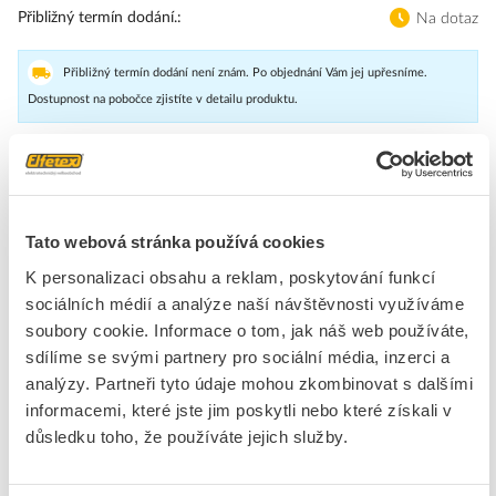
Přibližný termín dodání.
Na dotaz
Přibližný termín dodání není znám. Po objednání Vám jej upřesníme.
Dostupnost na pobočce zjistíte v detailu produktu.
Dálkový ovladač s LED Rozváděče, délka kabelu max 3 m
Značka
OMRON
Tato webová stránka používá cookies
K personalizaci obsahu a reklam, poskytování funkcí
Příslušenství pro frekvenční měniče
sociálních médií a analýze naší návštěvnosti využíváme
soubory cookie. Informace o tom, jak náš web používáte,
Typ příslušenství
Ovládací panel
sdílíme se svými partnery pro sociální média, inzerci a
Zařízení
Ano
analýzy. Partneři tyto údaje mohou zkombinovat s dalšími
Náhradní díl
Ne
informacemi, které jste jim poskytli nebo které získali v
důsledku toho, že používáte jejich služby.
Ke stažení