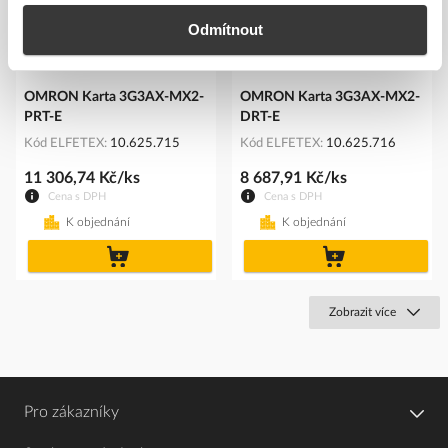
Odmítnout
OMRON Karta 3G3AX-MX2-
OMRON Karta 3G3AX-MX2-
PRT-E
DRT-E
Kód ELFETEX
10.625.715
Kód ELFETEX
10.625.716
11 306,74 Kč/ks
8 687,91 Kč/ks
Cena s DPH
Cena s DPH
K objednání
K objednání
do
do
košíku
košíku
Zobrazit více
Pro zákazníky