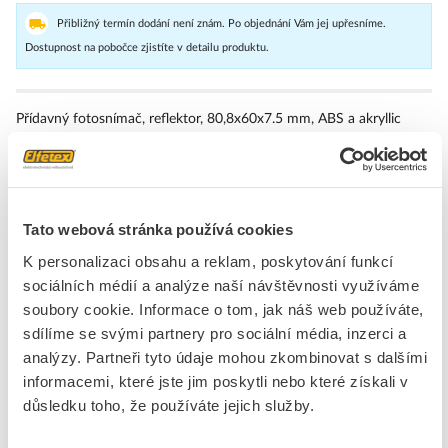
Přibližný termín dodání není znám. Po objednání Vám jej upřesníme.
Dostupnost na pobočce zjistíte v detailu produktu.
Přídavný fotosnímač, reflektor, 80,8x60x7.5 mm, ABS a akryllic
Značka
OMRON
Reflektory pro světelné závory
Tato webová stránka používá cookies
Šířka
60 mm
K personalizaci obsahu a reklam, poskytování funkcí
sociálních médií a analýze naší návštěvnosti využíváme
Výška
80.8 mm
soubory cookie. Informace o tom, jak náš web používáte,
Tvar
obdélníkový
sdílíme se svými partnery pro sociální média, inzerci a
Počet montážních otvorů
2
analýzy. Partneři tyto údaje mohou zkombinovat s dalšími
Samolepící upevnění
Ne
informacemi, které jste jim poskytli nebo které získali v
Se závitovými šrouby
Ne
důsledku toho, že používáte jejich služby.