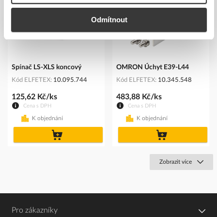
Odmítnout
Spínač LS-XLS koncový
OMRON Úchyt E39-L44
Kód ELFETEX
10.095.744
Kód ELFETEX
10.345.548
125,62 Kč/ks
483,88 Kč/ks
Cena s DPH
Cena s DPH
K objednání
K objednání
do
do
košíku
košíku
Zobrazit více
Pro zákazníky