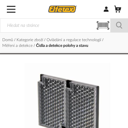
Přihlásit/Regi
Domů
Kategorie zboží
Ovládání a regulace technologií
Měření a detekce
Čidla a detekce polohy a stavu
Přeskočit
na
konec
galerie
s
obrázky