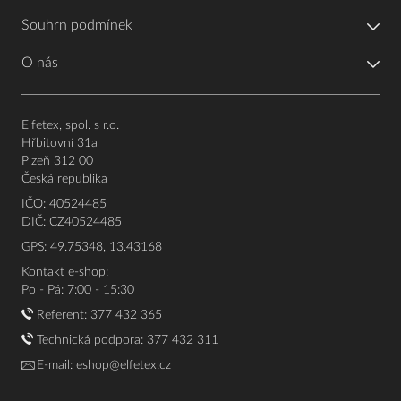
Souhrn podmínek
O nás
Elfetex, spol. s r.o.
Hřbitovní 31a
Plzeň 312 00
Česká republika
IČO: 40524485
DIČ: CZ40524485
GPS: 49.75348, 13.43168
Kontakt e-shop:
Po - Pá: 7:00 - 15:30
Referent:
377 432 365
Technická podpora: 377 432 311
E-mail:
eshop@elfetex.cz