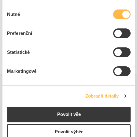
Výběr
Ke stažení
Nutné
souhlasu
Technické dokumenty
Preferenční
Technická specifikace.pdf
Statistické
Marketingové
Zobrazit detaily
Povolit vše
Podobné produkty
Povolit výběr