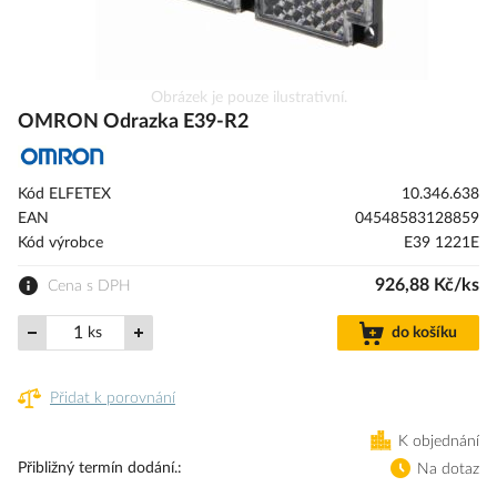
Přeskočit
Obrázek je pouze ilustrativní.
na
OMRON Odrazka E39-R2
začátek
galerie
s
Kód ELFETEX
10.346.638
obrázky
EAN
04548583128859
Kód výrobce
E39 1221E
926,88 Kč/ks
Cena s DPH
ks
do košíku
Přidat k porovnání
K objednání
Přibližný termín dodání.
Na dotaz