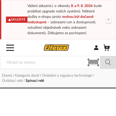
Vážení zákazníci, o víkendu
8. a 9. 8. 2026
bude
probíhat upgrade našich systémů. Některé
služby e-shopu proto
mohou být dočasně
×
DŮLEŽITÉ
nedostupné
– zobrazení cen a dostupnosti,
vytváření objednávek nebo zobrazení
dokumentů. Děkujeme za pochopení.
Přihlásit/Regi
Domů
Kategorie zboží
Ovládání a regulace technologií
Ovládací relé
Spínací relé
Přeskočit
na
konec
galerie