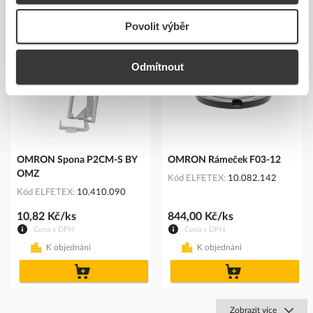
Podobné produkty
Povolit výběr
Odmítnout
OMRON Spona P2CM-S BY
OMRON Rámeček F03-12
OMZ
Kód ELFETEX
10.082.142
Kód ELFETEX
10.410.090
10,82 Kč/ks
844,00 Kč/ks
Cena s DPH
Cena s DPH
K objednání
K objednání
do
do
košíku
košíku
Zobrazit více