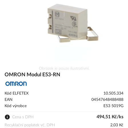
s
obrázky
Přeskočit
Obrázek je pouze ilustrativní.
na
OMRON Modul E53-RN
začátek
galerie
s
Kód ELFETEX
10.505.334
obrázky
EAN
04547648488488
Kód výrobce
E53 5019G
494,51 Kč/ks
Cena s DPH
Recyklační poplatek vč. DPH
2,03 Kč