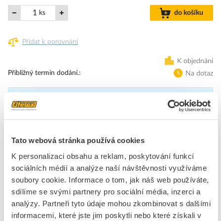
ks
do košíku
Přidat k porovnání
K objednání
Přibližný termín dodání.
Na dotaz
Přibližný termín dodání není znám. Po objednání Vám jej upřesníme.
Dostupnost na pobočce zjistíte v detailu produktu.
Tato webová stránka používá cookies
Výstupní jednotka pro E5A/EN-H, reléový výstup
K personalizaci obsahu a reklam, poskytování funkcí
sociálních médií a analýze naší návštěvnosti využíváme
Značka
OMRON
soubory cookie. Informace o tom, jak náš web používáte,
sdílíme se svými partnery pro sociální média, inzerci a
Příslušenství pro spínací relé
analýzy. Partneři tyto údaje mohou zkombinovat s dalšími
Typ příslušenství
Ostatní, jiné
informacemi, které jste jim poskytli nebo které získali v