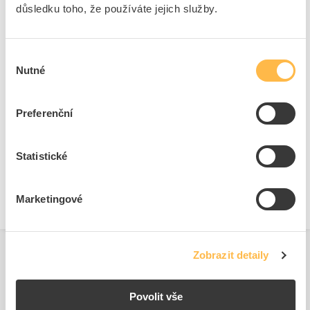
Zařízení
Ano
důsledku toho, že používáte jejich služby.
Náhradní díl
Ne
Výběr
Nutné
souhlasu
Ke stažení
Preferenční
Technické dokumenty
Statistické
Technická specifikace.pdf
Marketingové
Zobrazit detaily
Povolit vše