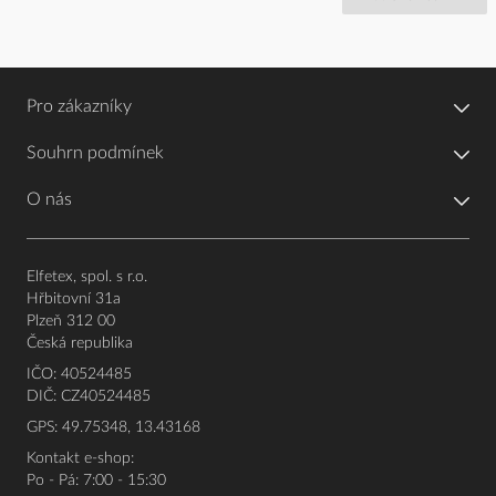
Pro zákazníky
Souhrn podmínek
O nás
Elfetex, spol. s r.o.
Hřbitovní 31a
Plzeň 312 00
Česká republika
IČO: 40524485
DIČ: CZ40524485
GPS: 49.75348, 13.43168
Kontakt e-shop:
Po - Pá: 7:00 - 15:30