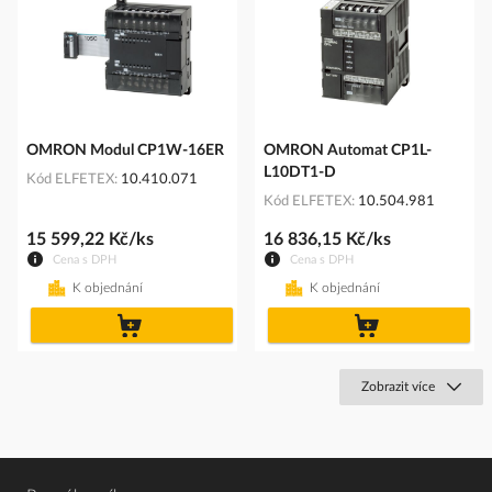
OMRON Modul CP1W-16ER
OMRON Automat CP1L-
L10DT1-D
Kód ELFETEX
10.410.071
Kód ELFETEX
10.504.981
15 599,22 Kč/ks
16 836,15 Kč/ks
Cena s DPH
Cena s DPH
K objednání
K objednání
do
do
košíku
košíku
Zobrazit více