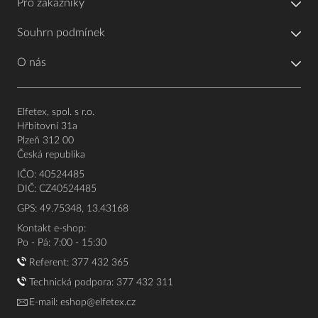
Pro zákazníky
Souhrn podmínek
O nás
Elfetex, spol. s r.o.
Hřbitovní 31a
Plzeň 312 00
Česká republika
IČO: 40524485
DIČ: CZ40524485
GPS: 49.75348, 13.43168
Kontakt e-shop:
Po - Pá: 7:00 - 15:30
Referent:
377 432 365
Technická podpora: 377 432 311
E-mail:
eshop@elfetex.cz