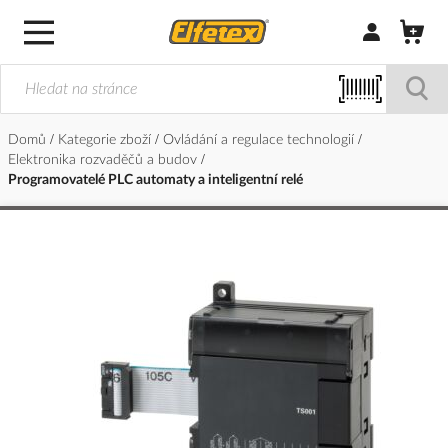
Přihlásit/Regi
Domů
Kategorie zboží
Ovládání a regulace technologií
Elektronika rozvaděčů a budov
Programovatelé PLC automaty a inteligentní relé
Přeskočit
na
konec
galerie
s
obrázky