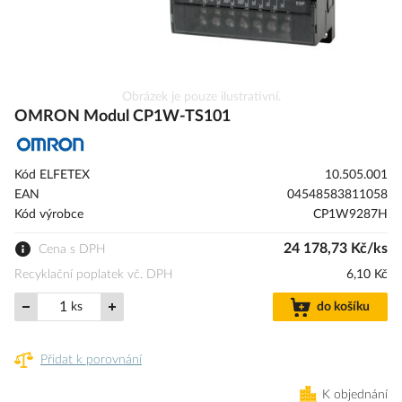
Přeskočit
Obrázek je pouze ilustrativní.
na
OMRON Modul CP1W-TS101
začátek
galerie
s
Kód ELFETEX
10.505.001
obrázky
EAN
04548583811058
Kód výrobce
CP1W9287H
24 178,73 Kč/ks
Cena s DPH
Recyklační poplatek vč. DPH
6,10 Kč
ks
do košíku
Přidat k porovnání
K objednání