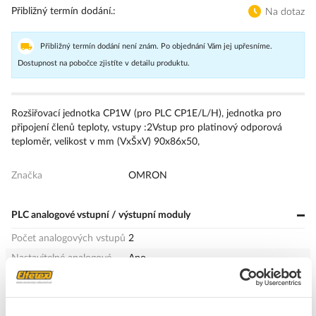
Přibližný termín dodání.
Na dotaz
Přibližný termín dodání není znám. Po objednání Vám jej upřesníme.
Dostupnost na pobočce zjistíte v detailu produktu.
Rozšiřovací jednotka CP1W (pro PLC CP1E/L/H), jednotka pro
připojení členů teploty, vstupy :2Vstup pro platinový odporová
teploměr, velikost v mm (VxŠxV) 90x86x50,
Značka
OMRON
PLC analogové vstupní / výstupní moduly
Počet analogových vstupů
2
Nastavitelné analogové
Ano
vstupy
Vstup, odporový teploměr
Ano
(RTD)