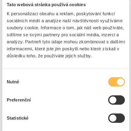
Tato webová stránka používá cookies
Vstupní signál,
Ano
konfigurovatelný
K personalizaci obsahu a reklam, poskytování funkcí
Rozlišení analogových
12 Bit
sociálních médií a analýze naší návštěvnosti využíváme
vstupů
soubory cookie. Informace o tom, jak náš web používáte,
Typ elektrického připojení
Šroubová svorka
sdílíme se svými partnery pro sociální média, inzerci a
Kategorie podle EN 954-1
B
analýzy. Partneři tyto údaje mohou zkombinovat s dalšími
informacemi, které jste jim poskytli nebo které získali v
SIL podle IEC 61508
Bez
důsledku toho, že používáte jejich služby.
Výkon.úroveň dle EN
Stupeň a
ISO13849-1
Kategorie nevýbušnosti -
Bez
Výběr
plyn
Nutné
souhlasu
Kategorie nevýbušnosti -
Bez
prach
Šířka
86 mm
Preferenční
Výška
90 mm
Hloubka
50 mm
Statistické