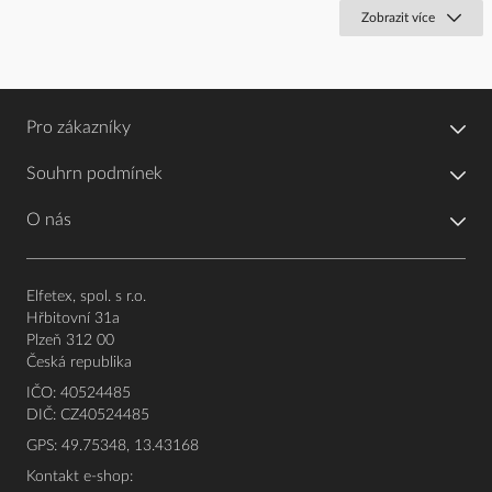
Zobrazit více
Pro zákazníky
Souhrn podmínek
O nás
Elfetex, spol. s r.o.
Hřbitovní 31a
Plzeň 312 00
Česká republika
IČO: 40524485
DIČ: CZ40524485
GPS: 49.75348, 13.43168
Kontakt e-shop: