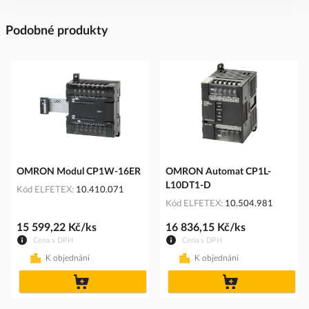
Podobné produkty
OMRON Modul CP1W-16ER
OMRON Automat CP1L-
L10DT1-D
Kód ELFETEX
10.410.071
Kód ELFETEX
10.504.981
15 599,22 Kč/ks
16 836,15 Kč/ks
Cena s DPH
Cena s DPH
K objednání
K objednání
do
do
košíku
košíku