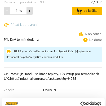
Recyklační poplatek vč. DPH
6,10 Kč
ks
do košíku
Přidat k porovnání
K objednání
Přibližný termín dodání.
Na dotaz
Přibližný termín dodání není znám. Po objednání Vám jej upřesníme.
Dostupnost na pobočce zjistíte v detailu produktu.
CP1 rozšiřující modul snímače teploty, 12x vstup pro termočlánek
J/Kshttp://industrial.omron.eu/en/search?q=H235
Značka
OMRON
PLC analogové vstupní / výstupní moduly