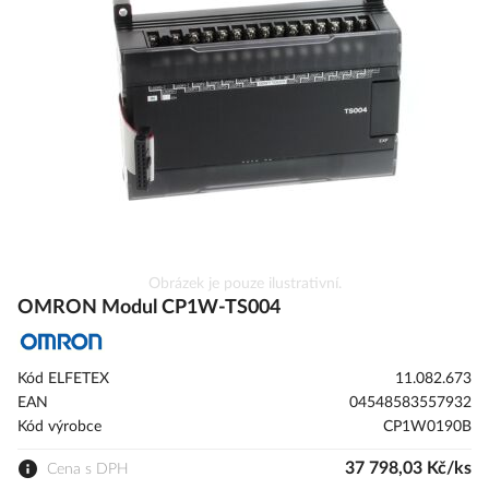
galerie
s
obrázky
Přeskočit
Obrázek je pouze ilustrativní.
na
OMRON Modul CP1W-TS004
začátek
galerie
s
Kód ELFETEX
11.082.673
obrázky
EAN
04548583557932
Kód výrobce
CP1W0190B
37 798,03 Kč/ks
Cena s DPH