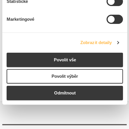
Statistické
Nastavitelné analogové
Ano
vstupy
SIL podle IEC 61508
Bez
Marketingové
Zobrazit detaily
Ke stažení
Povolit vše
Technické dokumenty
Technická specifikace.pdf
Povolit výběr
Odmítnout