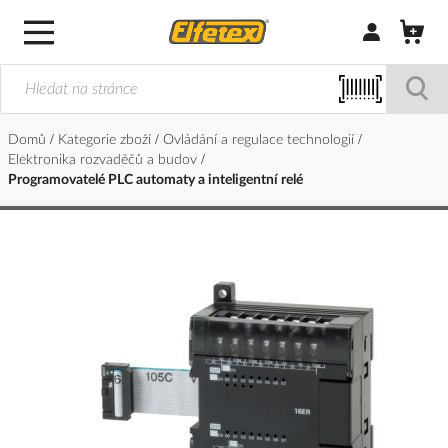
Přihlásit/Regi
Domů
Kategorie zboží
Ovládání a regulace technologií
Elektronika rozvaděčů a budov
Programovatelé PLC automaty a inteligentní relé
Přeskočit
na
konec
galerie
s
obrázky