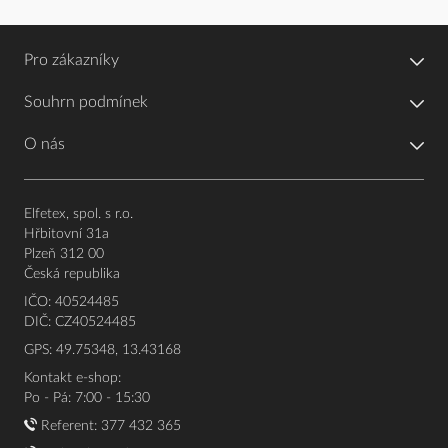
Pro zákazníky
Souhrn podmínek
O nás
Elfetex, spol. s r.o.
Hřbitovní 31a
Plzeň 312 00
Česká republika
IČO: 40524485
DIČ: CZ40524485
GPS: 49.75348, 13.43168
Kontakt e-shop:
Po - Pá: 7:00 - 15:30
Referent:
377 432 365