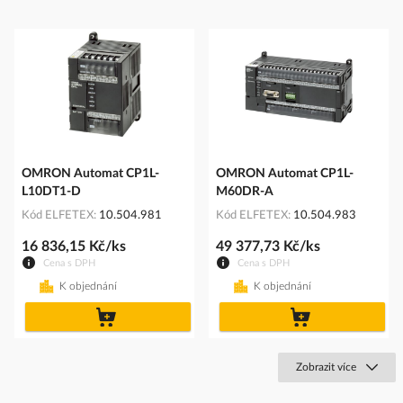
OMRON Automat CP1L-
OMRON Automat CP1L-
L10DT1-D
M60DR-A
Kód ELFETEX
10.504.981
Kód ELFETEX
10.504.983
16 836,15 Kč/ks
49 377,73 Kč/ks
Cena s DPH
Cena s DPH
K objednání
K objednání
do
do
košíku
košíku
Zobrazit více