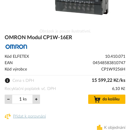
Přeskočit
Obrázek je pouze ilustrativní.
na
OMRON Modul CP1W-16ER
začátek
galerie
s
Kód ELFETEX
10.410.071
obrázky
EAN
04548583810747
Kód výrobce
CP1W9256H
15 599,22 Kč/ks
Cena s DPH
Recyklační poplatek vč. DPH
6,10 Kč
ks
do košíku
Přidat k porovnání
K objednání