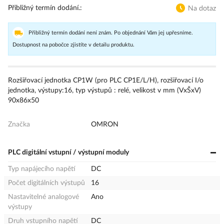
Přibližný termín dodání.
Na dotaz
Přibližný termín dodání není znám. Po objednání Vám jej upřesníme.
Dostupnost na pobočce zjistíte v detailu produktu.
Rozšiřovací jednotka CP1W (pro PLC CP1E/L/H), rozšiřovací I/o
jednotka, výstupy:16, typ výstupů : relé, velikost v mm (VxŠxV)
90x86x50
Značka
OMRON
PLC digitální vstupní / výstupní moduly
Typ napájecího napětí
DC
Počet digitálních výstupů
16
Nastavitelné analogové
Ano
výstupy
Druh vstupního napětí
DC