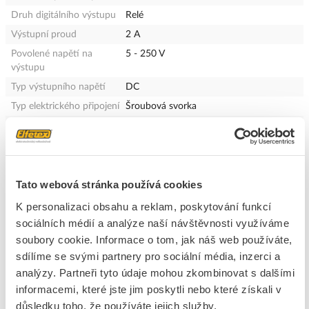
Druh digitálního výstupu
Relé
Výstupní proud
2 A
Povolené napětí na
5 - 250 V
výstupu
Typ výstupního napětí
DC
Typ elektrického připojení
Šroubová svorka
Doba zpoždění při změně
15 - 15 ms
signálu
SIL podle IEC 61508
Bez
Výkon.úroveň dle EN
Stupeň a
Tato webová stránka používá cookies
ISO13849-1
K personalizaci obsahu a reklam, poskytování funkcí
Kategorie nevýbušnosti -
Bez
sociálních médií a analýze naší návštěvnosti využíváme
plyn
soubory cookie. Informace o tom, jak náš web používáte,
Kategorie nevýbušnosti -
Bez
sdílíme se svými partnery pro sociální média, inzerci a
prach
analýzy. Partneři tyto údaje mohou zkombinovat s dalšími
Šířka
86 mm
informacemi, které jste jim poskytli nebo které získali v
Výška
90 mm
důsledku toho, že používáte jejich služby.